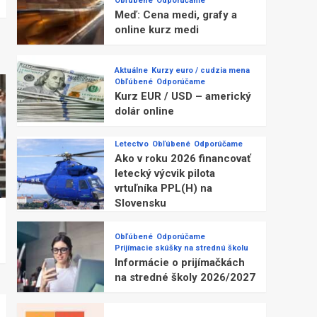
Obľúbené
Odporúčame
Meď: Cena medi, grafy a
online kurz medi
Aktuálne
Kurzy euro / cudzia mena
Obľúbené
Odporúčame
Kurz EUR / USD – americký
dolár online
Letectvo
Obľúbené
Odporúčame
Ako v roku 2026 financovať
letecký výcvik pilota
vrtuľníka PPL(H) na
Slovensku
Obľúbené
Odporúčame
Prijímacie skúšky na strednú školu
Informácie o prijímačkách
na stredné školy 2026/2027