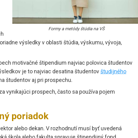
Formy a metódy štúdia na VŠ
ch
riadne výsledky v oblasti štúdia, výskumu, vývoja,
pech motivačné štipendium najviac polovica študentov
sledkov je to najviac desatina študentov
študijného
ina študentov aj pri prospechu.
 za vynikajúci prospech, často sa používa pojem
jný poriadok
rektor alebo dekan. V rozhodnutí musí byť uvedená
ká škola alebo fakulta spravuje štipendijný fond,