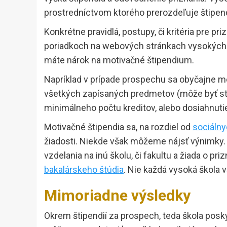
prostredníctvom ktorého prerozdeľuje štipendi
Konkrétne pravidlá, postupy, či kritéria pre pr
poriadkoch na webových stránkach vysokých šk
máte nárok na motivačné štipendium.
Napríklad v prípade prospechu sa obyčajne môže
všetkých zapísaných predmetov (môže byť st
minimálneho počtu kreditov, alebo dosiahnut
Motivačné štipendia sa, na rozdiel od
sociálny
žiadosti. Niekde však môžeme nájsť výnimky. N
vzdelania na inú školu, či fakultu a žiada o p
bakalárskeho štúdia
. Nie každá vysoká škola 
Mimoriadne výsledky
Okrem štipendií za prospech, teda škola posky