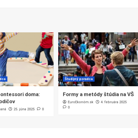
adca
Študijný poradca
ontessori doma:
Formy a metódy štúdia na VŠ
rodičov
EuroEkonóm.sk
4. februára 2025
0
saná
25. júna 2025
0