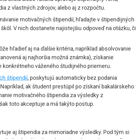
a z vlastných zdrojov, alebo aj z rozpočtu.
iznávanie motivačných štipendií, hľadajte v štipendijných
ôl. V nich dostanete najistejšiu odpoveď na otázku, či
 hľadieť aj na ďalšie kritéria, napríklad absolvovanie
anovená aj najhoršia možná známka), získanie
ie konkrétneho váženého študijného priemeru.
ch štipendií
, poskytujú automaticky bez podania
apríklad, ak študent prestúpil po získaní bakalárskeho
riznanie motivačného štipendia za výsledky z
však toto akceptuje a má takýto postup.
tuje aj štipendia za mimoriadne výsledky. Pod tým si