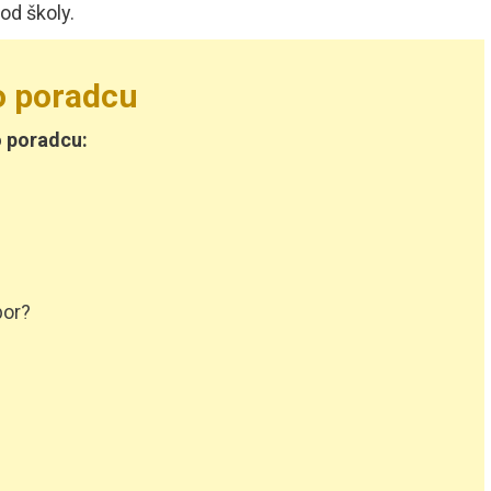
od školy.
o poradcu
o poradcu:
bor?