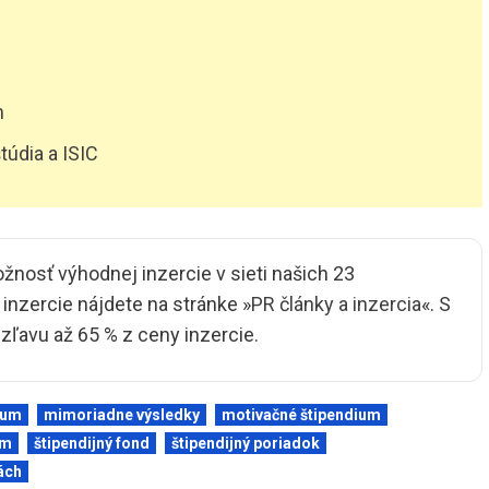
m
túdia a ISIC
ožnosť výhodnej inzercie v sieti našich 23
nzercie nájdete na stránke »
PR články a inzercia
«. S
ľavu až 65 % z ceny inzercie.
ium
mimoriadne výsledky
motivačné štipendium
um
štipendijný fond
štipendijný poriadok
ách