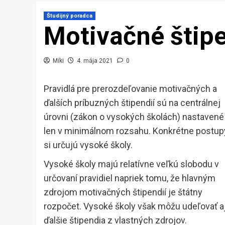
Študijný poradca
Motivačné štip
Miki
4. mája 2021
0
Pravidlá pre prerozdeľovanie motivačných a
ďalších príbuzných štipendií sú na centrálnej
úrovni (zákon o vysokých školách) nastavené
len v minimálnom rozsahu. Konkrétne postup
si určujú vysoké školy.
Vysoké školy majú relatívne veľkú slobodu v
určovaní pravidiel napriek tomu, že hlavným
zdrojom motivačných štipendií je štátny
rozpočet. Vysoké školy však môžu udeľovať a
ďalšie štipendia z vlastných zdrojov.