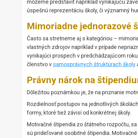
môžeme predstaviť napríklad vynikajúcu záve
úspešnú reprezentáciu školy, či významný hum
Mimoriadne jednorazové 
Často sa stretneme aj s kategóriou – mimoria
vlastných zdrojov napríklad v prípade nepriazniv
vynikajúci prospech v predchádzajúcom roku, 
členstvo v
samosprávnych štruktúrach školy
Právny nárok na štipendi
Dôležitou poznámkou je, že na priznanie mot
Rozdielnosť postupov na jednotlivých školách 
formy, ktoré tiež závisí od konkrétnej školy.
Motivačné štipendia zo štátneho rozpočtu, sa
sú prideľované osobitné štipendia. Motivačné