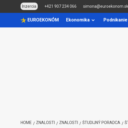
Skip
Inzercia
+421 907 234 066
simona@euroekonom.s
to
content
EUROEKONÓM
Ekonomika
Podnikanie
HOME
ZNALOSTI
ZNALOSTI
ŠTUDIJNÝ PORADCA
Š