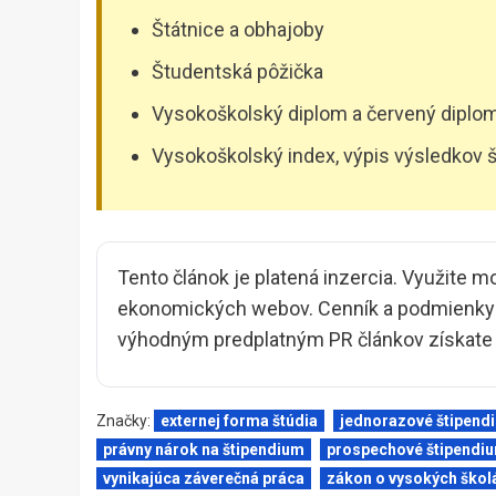
Štátnice a obhajoby
Študentská pôžička
Vysokoškolský diplom a červený diplo
Vysokoškolský index, výpis výsledkov š
Tento článok je platená inzercia. Využite m
ekonomických webov. Cenník a podmienky i
výhodným predplatným PR článkov získate z
Značky:
externej forma štúdia
jednorazové štipend
právny nárok na štipendium
prospechové štipendi
vynikajúca záverečná práca
zákon o vysokých škol