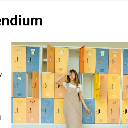
endium
y
j