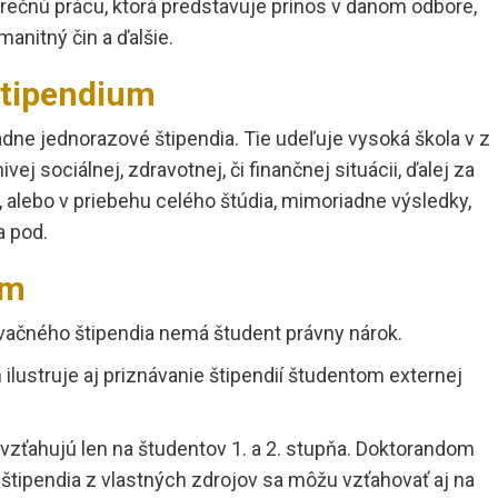
rečnú prácu, ktorá predstavuje prínos v danom odbore,
anitný čin a ďalšie.
štipendium
dne jednorazové štipendia. Tie udeľuje vysoká škola v z
ej sociálnej, zdravotnej, či finančnej situácii, ďalej za
alebo v priebehu celého štúdia, mimoriadne výsledky,
a pod.
um
ivačného štipendia nemá študent právny nárok.
ilustruje aj priznávanie štipendií študentom externej
 vzťahujú len na študentov 1. a 2. stupňa. Doktorandom
 štipendia z vlastných zdrojov sa môžu vzťahovať aj na