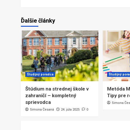
Ďalšie články
Študijný poradca
Študijný por
Štúdium na strednej škole v
Metóda M
zahraničí – kompletný
Tipy pre 
sprievodca
Simona Če
Simona Česaná
24. júla 2025
0