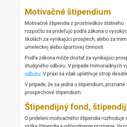
Motivačné štipendium
Motivačné štipendia z prostriedkov štátneho
rozpočtu sa prideľujú podľa zákona o vysoký
školách za vynikajúci prospech, alebo za mimo
umeleckej alebo športovej činnosti.
Podľa zákona môže dostať za vynikajúci pros
študijného odboru. V prípade mimoriadnych vý
odboru
. V praxi sa však uplatňuje strop desat
V prípade, že sa jedná o štipendium, priznané
prospechové štipendium.
Štipendijný fond, štipendi
O pridelení motivačného štipendia rozhoduje 
výška štipendia a odôvodnenie priznania. Vyso