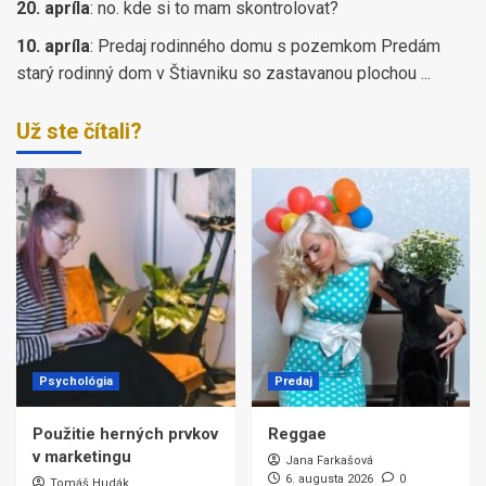
20. apríla
:
no. kde si to mam skontrolovat?
10. apríla
:
Predaj rodinného domu s pozemkom Predám
starý rodinný dom v Štiavniku so zastavanou plochou ...
Už ste čítali?
Psychológia
Predaj
Použitie herných prvkov
Reggae
v marketingu
Jana Farkašová
6. augusta 2026
0
Tomáš Hudák