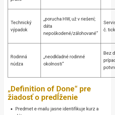
„porucha HW, už v riešení;
Technický
Servi
dáta
výpadok
č. tic
nepoškodené/zálohované“
Bez d
Rodinná
„neodkladné rodinné
prípa
núdza
okolnosti“
potvr
„Definition of Done“ pre
žiadosť o predĺženie
Predmet e-mailu jasne identifikuje kurz a