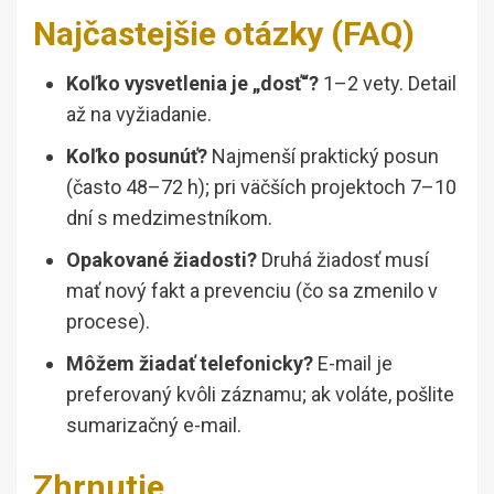
Najčastejšie otázky (FAQ)
Koľko vysvetlenia je „dosť“?
1–2 vety. Detail
až na vyžiadanie.
Koľko posunúť?
Najmenší praktický posun
(často 48–72 h); pri väčších projektoch 7–10
dní s medzimestníkom.
Opakované žiadosti?
Druhá žiadosť musí
mať nový fakt a prevenciu (čo sa zmenilo v
procese).
Môžem žiadať telefonicky?
E-mail je
preferovaný kvôli záznamu; ak voláte, pošlite
sumarizačný e-mail.
Zhrnutie