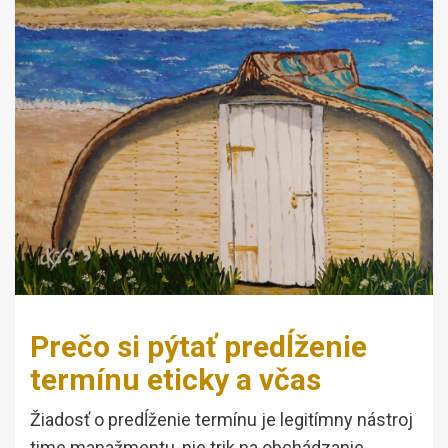
Prečo si pýtať predĺženie
termínu eticky a včas
Žiadosť o predĺženie termínu je legitímny nástroj
time manažmentu, nie trik na obchádzanie