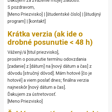
Ďakujem za zváženie mojej žiadosti.
S pozdravom,
[Meno Priezvisko] | [študentské číslo] | [študijný
program] | [kontakt]
Krátka verzia (ak ide o
drobné posunutie < 48 h)
Vážený/á [titul priezvisko],
prosím o posunutie termínu odovzdania
[zadanie] z [dátum] na [nový dátum a čas] z
dôvodu [stručný dôvod]. Mám hotové [čo je
hotové] a viem poslať dnes; finálna verzia
najneskôr [nový dátum a čas].
Ďakujem za ústretovosť.
[Meno Priezvisko]