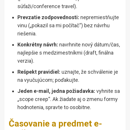
súťaži/conference travel).
Prevzatie zodpovednosti:
nepremiestňujte
vinu („pokazil sa mi počítač“) bez návrhu
riešenia.
Konkrétny návrh:
navrhnite nový dátum/čas,
najlepšie s medzimestníkmi (draft, finálna
verzia).
Rešpekt pravidiel:
uznajte, že schválenie je
na vyučujúcom; poďakujte.
Jeden e-mail, jedna požiadavka:
vyhnite sa
„scope creep“. Ak žiadate aj o zmenu formy
hodnotenia, spravte to osobitne.
Časovanie a predmet e-