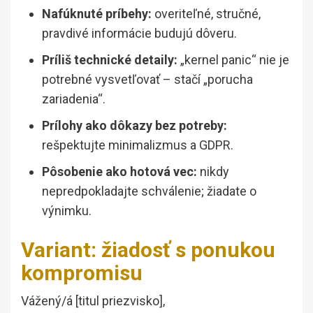
Nafúknuté príbehy:
overiteľné, stručné,
pravdivé informácie budujú dôveru.
Príliš technické detaily:
„kernel panic“ nie je
potrebné vysvetľovať – stačí „porucha
zariadenia“.
Prílohy ako dôkazy bez potreby:
rešpektujte minimalizmus a GDPR.
Pôsobenie ako hotová vec:
nikdy
nepredpokladajte schválenie; žiadate o
výnimku.
Variant: žiadosť s ponukou
kompromisu
Vážený/á [titul priezvisko],