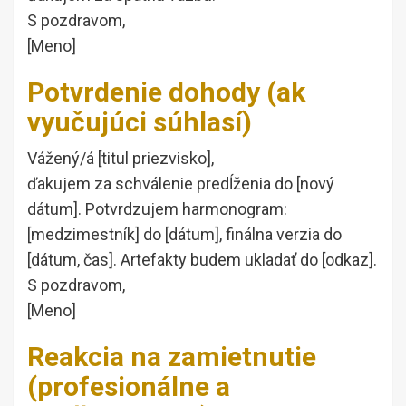
S pozdravom,
[Meno]
Potvrdenie dohody (ak
vyučujúci súhlasí)
Vážený/á [titul priezvisko],
ďakujem za schválenie predĺženia do [nový
dátum]. Potvrdzujem harmonogram:
[medzimestník] do [dátum], finálna verzia do
[dátum, čas]. Artefakty budem ukladať do [odkaz].
S pozdravom,
[Meno]
Reakcia na zamietnutie
(profesionálne a