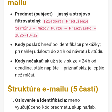
mailu
Predmet (subject) – jasný a strojovo
filtrovatelný:
[Žiadosť] Predĺženie
termínu – Názov kurzu – Priezvisko –
2025-10-12
Kedy poslať:
hneď po identifikácii prekážky;
pri náhlej udalosti do 24 h od návratu k štúdiu.
Kedy nečakať:
ak už ste v sklze < 24 h od
deadline, stále napíšte – priznať sklz je lepšie
než mlčať.
Štruktúra e-mailu (5 častí)
Oslovenie a identifikácia:
meno
vyučujúceho, kód predmetu, skupina/lab.