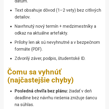
dátum.
Text obsahuje dôvod (1–2 vety) bez citlivých
detailov.
Navrhnutý nový termín + medzimestníky a
odkaz na aktuálne artefakty.
Prílohy len ak sú nevyhnutné a v bezpečnom
formáte (PDF).
Zdvorilý záver, podpis, študentské ID.
Čomu sa vyhnúť
(najčastejšie chyby)
Posledná chvíľa bez plánu:
žiadať v deň
deadline bez návrhu riešenia znižuje šancu
na súhlas.