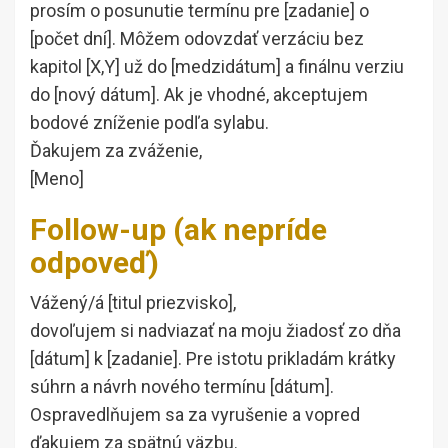
prosím o posunutie termínu pre [zadanie] o
[počet dní]. Môžem odovzdať verzáciu bez
kapitol [X,Y] už do [medzidátum] a finálnu verziu
do [nový dátum]. Ak je vhodné, akceptujem
bodové zníženie podľa sylabu.
Ďakujem za zváženie,
[Meno]
Follow-up (ak nepríde
odpoveď)
Vážený/á [titul priezvisko],
dovoľujem si nadviazať na moju žiadosť zo dňa
[dátum] k [zadanie]. Pre istotu prikladám krátky
súhrn a návrh nového termínu [dátum].
Ospravedlňujem sa za vyrušenie a vopred
ďakujem za spätnú väzbu.