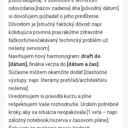
[číslo/skupina]. V súvislosti s termínom
odovzdania [názov zadania] dňa [pôvodný dátum]
si dovoľujem požiadať o jeho predĺženie.
Dôvodom je [stručný faktický dôvod: napr.
kolidujúca povinná prax/akútne zdravotné
ťažkosti/neočakávaný technický problém už
riešený servisom].
Navrhujem nový harmonogram:
draft do
[dátum]
, finálna verzia do
[dátum a čas]
.
Súčasne môžem okamžite dodať [čiastočné
výstupy: napr. literárny prehľad/architektúru
riešenia].
Uvedomujem si pravidlá kurzu a plne
rešpektujem Vaše rozhodnutie. Urobím potrebné
kroky, aby sa situácia neopakovala [1 veta – napr.
záložný notebook/rezerva v časovom pláne].