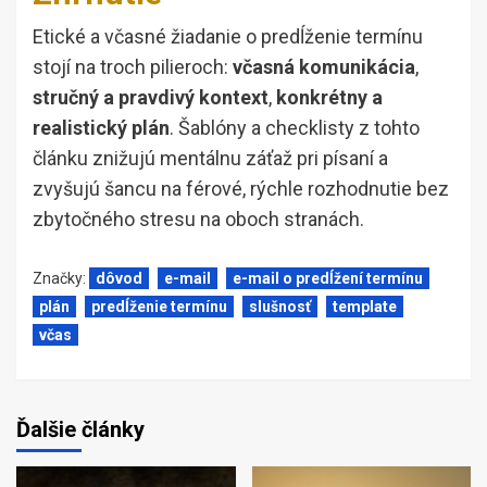
Etické a včasné žiadanie o predĺženie termínu
stojí na troch pilieroch:
včasná komunikácia
,
stručný a pravdivý kontext
,
konkrétny a
realistický plán
. Šablóny a checklisty z tohto
článku znižujú mentálnu záťaž pri písaní a
zvyšujú šancu na férové, rýchle rozhodnutie bez
zbytočného stresu na oboch stranách.
Značky:
dôvod
e-mail
e-mail o predĺžení termínu
plán
predĺženie termínu
slušnosť
template
včas
Ďalšie články