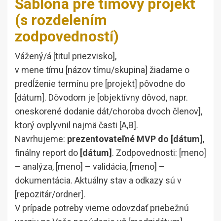
Šablóna pre tímový projekt
(s rozdelením
zodpovedností)
Vážený/á [titul priezvisko],
v mene tímu [názov tímu/skupina] žiadame o
predĺženie termínu pre [projekt] pôvodne do
[dátum]. Dôvodom je [objektívny dôvod, napr.
oneskorené dodanie dát/choroba dvoch členov],
ktorý ovplyvnil najmä časti [A,B].
Navrhujeme:
prezentovateľné MVP do [dátum]
,
finálny report do
[dátum]
. Zodpovednosti: [meno]
– analýza, [meno] – validácia, [meno] –
dokumentácia. Aktuálny stav a odkazy sú v
[repozitár/ordner].
V prípade potreby vieme odovzdať priebežnú