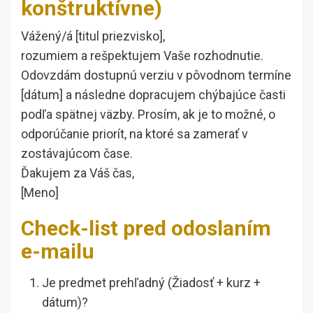
konštruktívne)
Vážený/á [titul priezvisko],
rozumiem a rešpektujem Vaše rozhodnutie.
Odovzdám dostupnú verziu v pôvodnom termíne
[dátum] a následne dopracujem chýbajúce časti
podľa spätnej väzby. Prosím, ak je to možné, o
odporúčanie priorít, na ktoré sa zamerať v
zostávajúcom čase.
Ďakujem za Váš čas,
[Meno]
Check-list pred odoslaním
e-mailu
Je predmet prehľadný (Žiadosť + kurz +
dátum)?