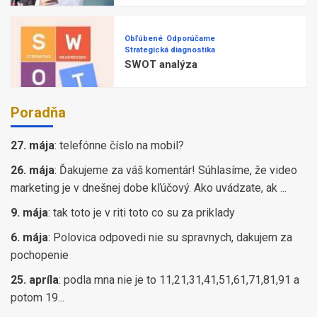
Obľúbené
Odporúčame
Strategická diagnostika
SWOT analýza
Poradňa
27. mája
:
telefónne číslo na mobil?
26. mája
:
Ďakujeme za váš komentár! Súhlasíme, že video
marketing je v dnešnej dobe kľúčový. Ako uvádzate, ak ...
9. mája
:
tak toto je v riti toto co su za priklady
6. mája
:
Polovica odpovedi nie su spravnych, dakujem za
pochopenie
25. apríla
:
podla mna nie je to 11,21,31,41,51,61,71,81,91 a
potom 19...