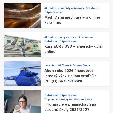
Aktuálne
Komodity a deriváty
Obľúbené
Odporúčame
Meď: Cena medi, grafy a online
kurz medi
Aktuálne
Kurzy euro / cudzia mena
Obľúbené
Odporúčame
Kurz EUR / USD – americký dolár
online
Letectvo
Obľúbené
Odporúčame
Ako v roku 2026 financovať
letecký výcvik pilota vrtuľníka
PPL(H) na Slovensku
Obľúbené
Odporúčame
Prijímacie skúšky na strednú školu
Informácie o prijímačkách na
stredné školy 2026/2027