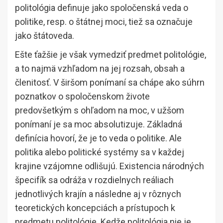
politológia definuje jako spoločenská veda o
politike, resp. o štátnej moci, tiež sa označuje
jako štátoveda.
Ešte ťažšie je však vymedziť predmet politológie,
a to najmä vzhľadom na jej rozsah, obsah a
členitosť. V širšom ponímaní sa chápe ako súhrn
poznatkov o spoločenskom živote
predovšetkým s ohľadom na moc, v užšom
ponímaní je sa moc absolutizuje. Základná
definícia hovorí, že je to veda o politike. Ale
politika alebo politické systémy sa v každej
krajine vzájomne odlišujú. Existencia národných
špecifík sa odráža v rozdielnych reáliach
jednotlivých krajín a následne aj v rôznych
teoretických koncepciách a prístupoch k
predmetu politológie. Kedže politológia nie je