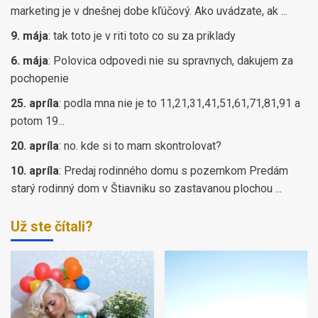
marketing je v dnešnej dobe kľúčový. Ako uvádzate, ak ...
9. mája
:
tak toto je v riti toto co su za priklady
6. mája
:
Polovica odpovedi nie su spravnych, dakujem za
pochopenie
25. apríla
:
podla mna nie je to 11,21,31,41,51,61,71,81,91 a
potom 19...
20. apríla
:
no. kde si to mam skontrolovat?
10. apríla
:
Predaj rodinného domu s pozemkom Predám
starý rodinný dom v Štiavniku so zastavanou plochou ...
Už ste čítali?