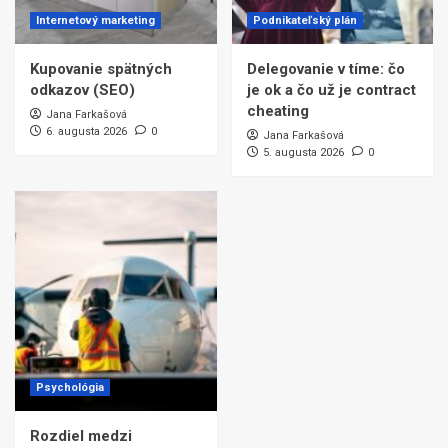
Internetový marketing
Podnikateľský plán
Kupovanie spätných
Delegovanie v tíme: čo
odkazov (SEO)
je ok a čo už je contract
cheating
Jana Farkašová
6. augusta 2026
0
Jana Farkašová
5. augusta 2026
0
Psychológia
Rozdiel medzi