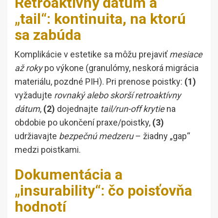
Retroaktívny dátum a
„tail“: kontinuita, na ktorú
sa zabúda
Komplikácie v estetike sa môžu prejaviť
mesiace
až roky
po výkone (granulómy, neskorá migrácia
materiálu, pozdné PIH). Pri prenose poistky:
(1)
vyžadujte
rovnaký alebo skorší retroaktívny
dátum
,
(2)
dojednajte
tail/run-off krytie
na
obdobie po ukončení praxe/poistky,
(3)
udržiavajte
bezpečnú medzeru
– žiadny „gap“
medzi poistkami.
Dokumentácia a
„insurability“: čo poisťovňa
hodnotí