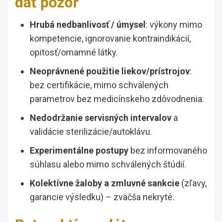
dať pozor
Hrubá nedbanlivosť / úmysel
: výkony mimo
kompetencie, ignorovanie kontraindikácií,
opitosť/omamné látky.
Neoprávnené použitie liekov/prístrojov
:
bez certifikácie, mimo schválených
parametrov bez medicínskeho zdôvodnenia.
Nedodržanie servisných intervalov
a
validácie sterilizácie/autoklávu.
Experimentálne postupy
bez informovaného
súhlasu alebo mimo schválených štúdií.
Kolektívne žaloby a zmluvné sankcie
(zľavy,
garancie výsledku) – zväčša nekryté.