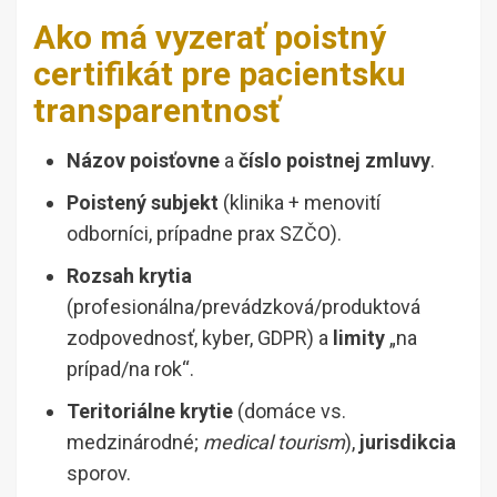
Ako má vyzerať poistný
certifikát pre pacientsku
transparentnosť
Názov poisťovne
a
číslo poistnej zmluvy
.
Poistený subjekt
(klinika + menovití
odborníci, prípadne prax SZČO).
Rozsah krytia
(profesionálna/prevádzková/produktová
zodpovednosť, kyber, GDPR) a
limity
„na
prípad/na rok“.
Teritoriálne krytie
(domáce vs.
medzinárodné;
medical tourism
),
jurisdikcia
sporov.