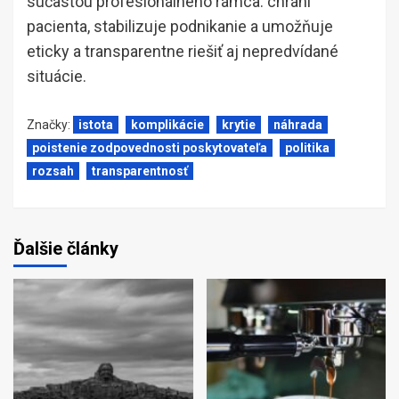
súčasťou profesionálneho rámca: chráni
pacienta, stabilizuje podnikanie a umožňuje
eticky a transparentne riešiť aj nepredvídané
situácie.
Značky:
istota
komplikácie
krytie
náhrada
poistenie zodpovednosti poskytovateľa
politika
rozsah
transparentnosť
Ďalšie články