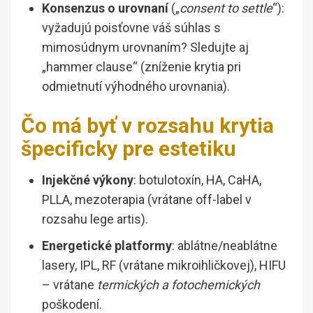
Konsenzus o urovnaní
(„
consent to settle
“):
vyžadujú poisťovne váš súhlas s
mimosúdnym urovnaním? Sledujte aj
„hammer clause“ (zníženie krytia pri
odmietnutí výhodného urovnania).
Čo má byť v rozsahu krytia
špecificky pre estetiku
Injekčné výkony
: botulotoxín, HA, CaHA,
PLLA, mezoterapia (vrátane off-label v
rozsahu lege artis).
Energetické platformy
: ablátne/neablátne
lasery, IPL, RF (vrátane mikroihličkovej), HIFU
– vrátane
termických a fotochemických
poškodení.