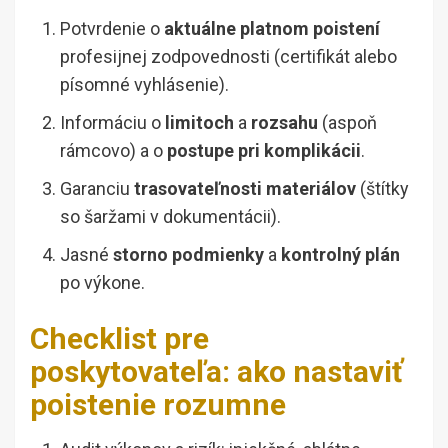
Potvrdenie o
aktuálne platnom poistení
profesijnej zodpovednosti (certifikát alebo
písomné vyhlásenie).
Informáciu o
limitoch
a
rozsahu
(aspoň
rámcovo) a o
postupe pri komplikácii
.
Garanciu
trasovateľnosti materiálov
(štítky
so šaržami v dokumentácii).
Jasné
storno podmienky
a
kontrolný plán
po výkone.
Checklist pre
poskytovateľa: ako nastaviť
poistenie rozumne