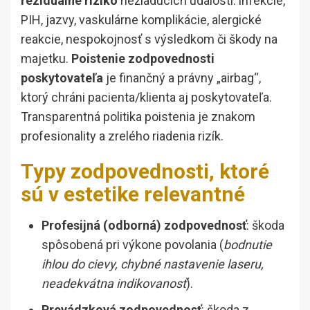
reziduálne riziko
nežiaducich udalostí: infekcie,
PIH, jazvy, vaskulárne komplikácie, alergické
reakcie, nespokojnosť s výsledkom či škody na
majetku.
Poistenie zodpovednosti
poskytovateľa
je finančný a právny „airbag“,
ktorý chráni pacienta/klienta aj poskytovateľa.
Transparentná politika poistenia je znakom
profesionality a zrelého riadenia rizík.
Typy zodpovednosti, ktoré
sú v estetike relevantné
Profesijná (odborná) zodpovednosť
: škoda
spôsobená pri výkone povolania (
bodnutie
ihlou do cievy, chybné nastavenie laseru,
neadekvátna indikovanosť
).
Prevádzková zodpovednosť
: škoda z