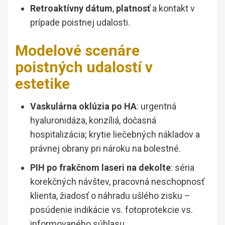
Retroaktívny dátum
,
platnosť
a kontakt v
prípade poistnej udalosti.
Modelové scenáre
poistných udalostí v
estetike
Vaskulárna oklúzia po HA
: urgentná
hyaluronidáza, konzíliá, dočasná
hospitalizácia; krytie liečebných nákladov a
právnej obrany pri nároku na bolestné.
PIH po frakčnom laseri na dekolte
: séria
korekčných návštev, pracovná neschopnosť
klienta, žiadosť o náhradu ušlého zisku –
posúdenie indikácie vs. fotoprotekcie vs.
informovaného súhlasu.