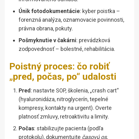
Únik fotodokumentácie
: kyber poistka –
forenzná analýza, oznamovacie povinnosti,
právna obrana, pokuty.
Pošmyknutie v čakárni
: prevádzková
zodpovednosť – bolestné, rehabilitácia.
Poistný proces: čo robiť
„pred, počas, po“ udalosti
Pred
: nastavte SOP, školenia, „crash cart“
(hyaluronidáza, nitroglycerín, tepelné
kompresy, kontakty na urgent). Overte
platnosť zmluvy, retroaktivitu a limity.
Počas
: stabilizujte pacienta (podľa
protokolu), dokumentujte
časovú os
,