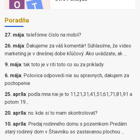
Poradňa
27. mája
:
telefónne číslo na mobil?
26. mája
:
Ďakujeme za váš komentár! Súhlasíme, že video
marketing je v dnešnej dobe kľúčový. Ako uvádzate, ak ...
9. mája
:
tak toto je v riti toto co su za priklady
6. mája
:
Polovica odpovedi nie su spravnych, dakujem za
pochopenie
25. apríla
:
podla mna nie je to 11,21,31,41,51,61,71,81,91 a
potom 19...
20. apríla
:
no. kde si to mam skontrolovat?
10. apríla
:
Predaj rodinného domu s pozemkom Predám
starý rodinný dom v Štiavniku so zastavanou plochou ...