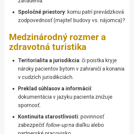
zariadenia.
Spoločné priestory
: komu patrí prevádzková
zodpovednosť (majiteľ budovy vs. nájomca)?
Medzinárodný rozmer a
zdravotná turistika
Teritorialita a jurisdikcia
: či poistka kryje
nároky pacientov bytom v zahraničí a konania
v cudzích jurisdikciách.
Preklad súhlasov a informácií
:
dokumentácia v jazyku pacienta znižuje
spornosť.
Kontinuita starostlivosti
: povinnosť
zabezpečiť
follow-up
na diaľku alebo
partnerské pracovisko.