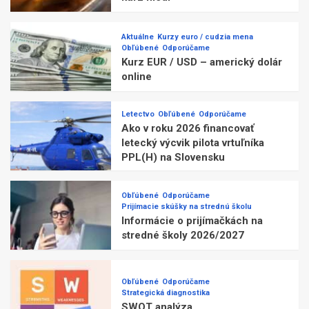
Aktuálne
Kurzy euro / cudzia mena
Obľúbené
Odporúčame
Kurz EUR / USD – americký dolár
online
Letectvo
Obľúbené
Odporúčame
Ako v roku 2026 financovať
letecký výcvik pilota vrtuľníka
PPL(H) na Slovensku
Obľúbené
Odporúčame
Prijímacie skúšky na strednú školu
Informácie o prijímačkách na
stredné školy 2026/2027
Obľúbené
Odporúčame
Strategická diagnostika
SWOT analýza