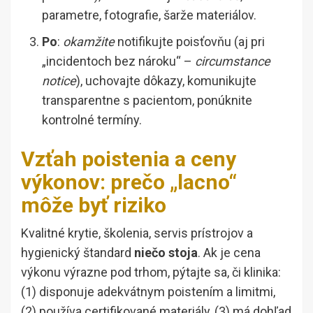
parametre, fotografie, šarže materiálov.
Po
:
okamžite
notifikujte poisťovňu (aj pri
„incidentoch bez nároku“ –
circumstance
notice
), uchovajte dôkazy, komunikujte
transparentne s pacientom, ponúknite
kontrolné termíny.
Vzťah poistenia a ceny
výkonov: prečo „lacno“
môže byť riziko
Kvalitné krytie, školenia, servis prístrojov a
hygienický štandard
niečo stoja
. Ak je cena
výkonu výrazne pod trhom, pýtajte sa, či klinika:
(1) disponuje adekvátnym poistením a limitmi,
(2) používa certifikované materiály, (3) má dohľad