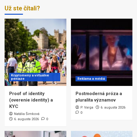
Už ste čítali?
Kryptomeny a virtuálne
peniaze
Reklama a médiá
Proof of identity
Postmoderná próza a
(overenie identity) a
pluralita významov
KYC
P. Varga
6. augusta 2026
0
Natália Šimková
6. augusta 2026
0