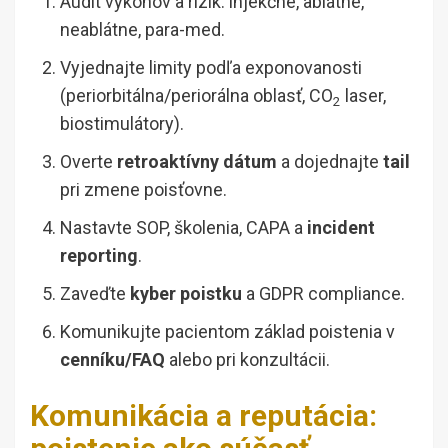
Audit výkonov a rizík: injekčné, ablátne,
neablátne, para-med.
Vyjednajte limity podľa exponovanosti
(periorbitálna/periorálna oblasť, CO
laser,
2
biostimulátory).
Overte
retroaktívny dátum
a dojednajte
tail
pri zmene poisťovne.
Nastavte SOP, školenia, CAPA a
incident
reporting
.
Zaveďte
kyber poistku
a GDPR compliance.
Komunikujte pacientom základ poistenia v
cenníku/FAQ
alebo pri konzultácii.
Komunikácia a reputácia: