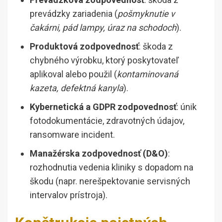
prevádzky zariadenia (
pošmyknutie v
čakárni, pád lampy, úraz na schodoch
).
Produktová zodpovednosť
: škoda z
chybného výrobku, ktorý poskytovateľ
aplikoval alebo použil (
kontaminovaná
kazeta, defektná kanyla
).
Kybernetická a GDPR zodpovednosť
: únik
fotodokumentácie, zdravotných údajov,
ransomware incident.
Manažérska zodpovednosť (D&O)
:
rozhodnutia vedenia kliniky s dopadom na
škodu (napr. nerešpektovanie servisných
intervalov prístroja).