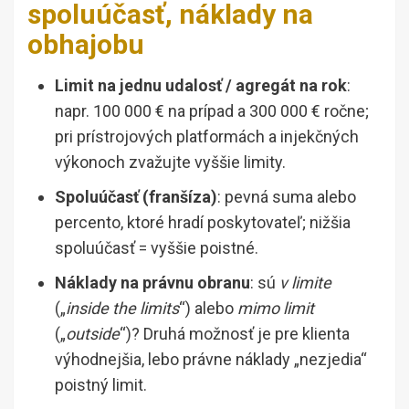
spoluúčasť, náklady na
obhajobu
Limit na jednu udalosť / agregát na rok
:
napr. 100 000 € na prípad a 300 000 € ročne;
pri prístrojových platformách a injekčných
výkonoch zvažujte vyššie limity.
Spoluúčasť (franšíza)
: pevná suma alebo
percento, ktoré hradí poskytovateľ; nižšia
spoluúčasť = vyššie poistné.
Náklady na právnu obranu
: sú
v limite
(„
inside the limits
“) alebo
mimo limit
(„
outside
“)? Druhá možnosť je pre klienta
výhodnejšia, lebo právne náklady „nezjedia“
poistný limit.