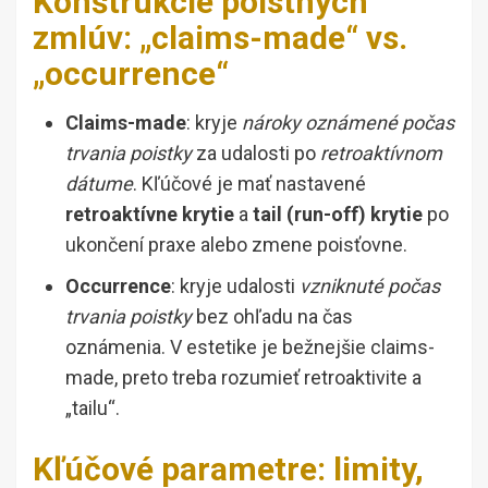
Konštrukcie poistných
zmlúv: „claims-made“ vs.
„occurrence“
Claims-made
: kryje
nároky oznámené počas
trvania poistky
za udalosti po
retroaktívnom
dátume
. Kľúčové je mať nastavené
retroaktívne krytie
a
tail (run-off) krytie
po
ukončení praxe alebo zmene poisťovne.
Occurrence
: kryje udalosti
vzniknuté počas
trvania poistky
bez ohľadu na čas
oznámenia. V estetike je bežnejšie claims-
made, preto treba rozumieť retroaktivite a
„tailu“.
Kľúčové parametre: limity,