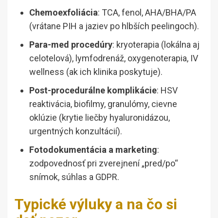
Chemoexfoliácia
: TCA, fenol, AHA/BHA/PA
(vrátane PIH a jaziev po hlbších peelingoch).
Para-med procedúry
: kryoterapia (lokálna aj
celotelová), lymfodrenáž, oxygenoterapia, IV
wellness (ak ich klinika poskytuje).
Post-procedurálne komplikácie
: HSV
reaktivácia, biofilmy, granulómy, cievne
oklúzie (krytie liečby hyaluronidázou,
urgentných konzultácií).
Fotodokumentácia a marketing
:
zodpovednosť pri zverejnení „pred/po“
snímok, súhlas a GDPR.
Typické výluky a na čo si