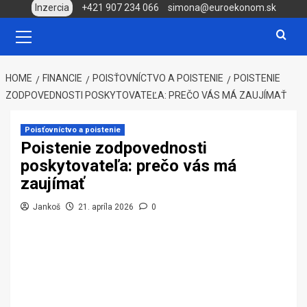
Skip
Inzercia
+421 907 234 066
simona@euroekonom.sk
to
Primary
Menu
content
HOME
FINANCIE
POISŤOVNÍCTVO A POISTENIE
POISTENIE
ZODPOVEDNOSTI POSKYTOVATEĽA: PREČO VÁS MÁ ZAUJÍMAŤ
Poisťovníctvo a poistenie
Poistenie zodpovednosti
poskytovateľa: prečo vás má
zaujímať
Jankoš
21. apríla 2026
0