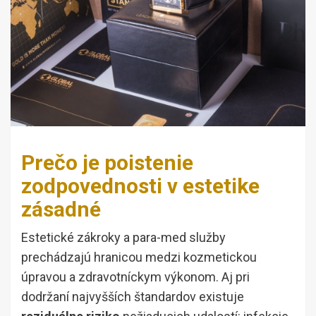
Prečo je poistenie
zodpovednosti v estetike
zásadné
Estetické zákroky a para-med služby
prechádzajú hranicou medzi kozmetickou
úpravou a zdravotníckym výkonom. Aj pri
dodržaní najvyšších štandardov existuje