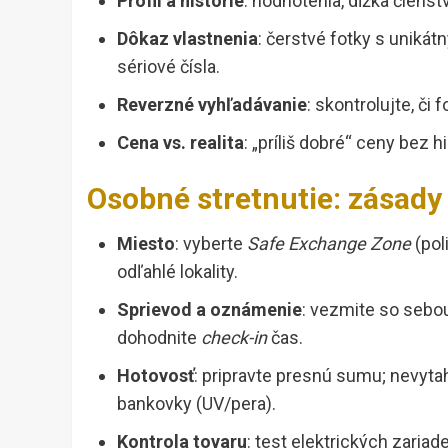
Profil a histórie
: hodnotenia, dĺžka členst
Dôkaz vlastnenia
: čerstvé fotky s uniká
sériové čísla.
Reverzné vyhľadávanie
: skontrolujte, či
Cena vs. realita
: „príliš dobré“ ceny bez h
Osobné stretnutie: zásady
Miesto
: vyberte
Safe Exchange Zone
(pol
odľahlé lokality.
Sprievod a oznámenie
: vezmite so sebo
dohodnite
check-in
čas.
Hotovosť
: pripravte presnú sumu; nevyta
bankovky (UV/pera).
Kontrola tovaru
: test elektrických zariad