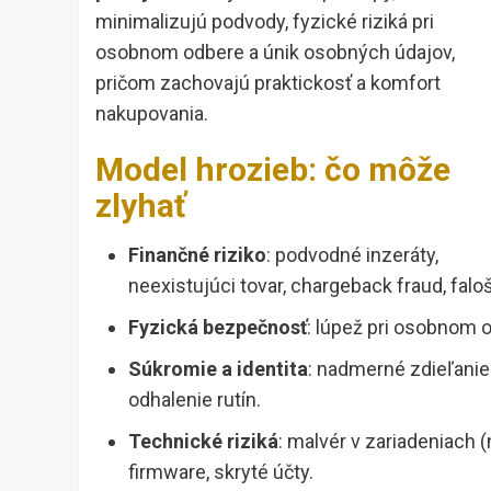
minimalizujú podvody, fyzické riziká pri
osobnom odbere a únik osobných údajov,
pričom zachovajú praktickosť a komfort
nakupovania.
Model hrozieb: čo môže
zlyhať
Finančné riziko
: podvodné inzeráty,
neexistujúci tovar, chargeback fraud, falo
Fyzická bezpečnosť
: lúpež pri osobnom o
Súkromie a identita
: nadmerné zdieľanie 
odhalenie rutín.
Technické riziká
: malvér v zariadeniach 
firmware, skryté účty.