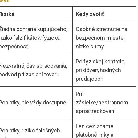
Riziká
Kedy zvoliť
Žiadna ochrana kupujúceho,
Osobné stretnutie na
riziko falzifikátov, fyzická
bezpečnom mieste,
bezpečnosť
nízke sumy
Po fyzickej kontrole,
Nezvratné, čas spracovania,
pri dôveryhodných
podvod pri zaslaní tovaru
predajcoch
Pri
Poplatky, nie vždy dostupné
zásielke/nestrannom
sprostredkovaní
Len cez známe
Poplatky, riziko falošných
platobné linky a