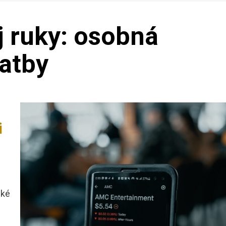
j ruky: osobná
atby
i
cké