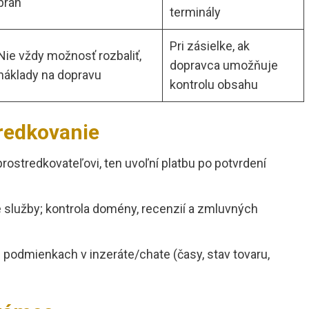
brán
terminály
Pri zásielke, ak
Nie vždy možnosť rozbaliť,
dopravca umožňuje
náklady na dopravu
kontrolu obsahu
redkovanie
prostredkovateľovi, ten uvoľní platbu po potvrdení
 služby; kontrola domény, recenzií a zmluvných
 podmienkach v inzeráte/chate (časy, stav tovaru,