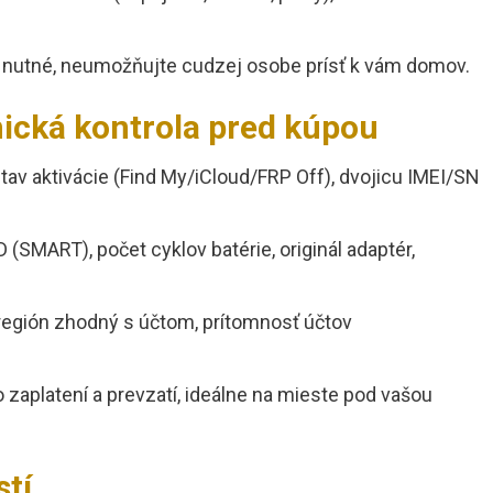
 je nutné, neumožňujte cudzej osobe prísť k vám domov.
nická kontrola pred kúpou
 stav aktivácie (Find My/iCloud/FRP Off), dvojicu IMEI/SN
 (SMART), počet cyklov batérie, originál adaptér,
, región zhodný s účtom, prítomnosť účtov
 zaplatení a prevzatí, ideálne na mieste pod vašou
stí