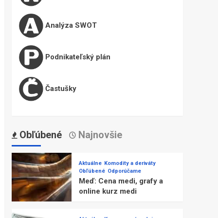
Analýza SWOT
Podnikateľský plán
Častušky
Obľúbené
Najnovšie
Aktuálne
Komodity a deriváty
Obľúbené
Odporúčame
Meď: Cena medi, grafy a
online kurz medi