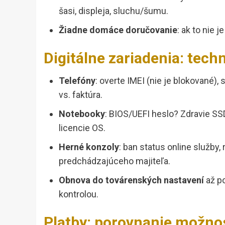
šasi, displeja, sluchu/šumu.
Žiadne domáce doručovanie
: ak to nie
Digitálne zariadenia: tech
Telefóny
: overte IMEI (nie je blokované),
vs. faktúra.
Notebooky
: BIOS/UEFI heslo? Zdravie SSD
licencie OS.
Herné konzoly
: ban status online služby
predchádzajúceho majiteľa.
Obnova do továrenských nastavení
až po
kontrolou.
Platby: porovnanie možno