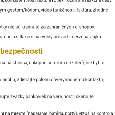
va, konzistentnosť textu a fotiek, rozumné reakčné časy.
tnym gestom/kódom, video funkčnosti, faktúra, zhodné
 fotky nie sú kradnuté zo zahraničných e-shopov.
istórie a s tlakom na rýchly prevod = červená vlajka.
 bezpečnosti
icajná stanica, nákupné centrum cez deň), nie byt či
u osobu, zdieľajte polohu dôveryhodnému kontaktu,
hujte zväzky bankoviek na verejnosti; skenujte
ení na mieste (napájanie, batéria, porty), vizuálna kontrola