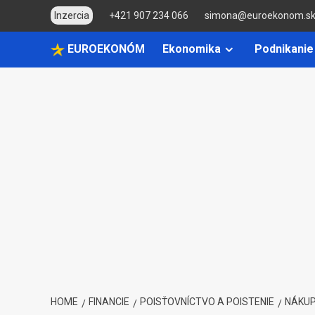
Skip
Inzercia
+421 907 234 066
simona@euroekonom.s
to
content
EUROEKONÓM
Ekonomika
Podnikanie
HOME
FINANCIE
POISŤOVNÍCTVO A POISTENIE
NÁKUP