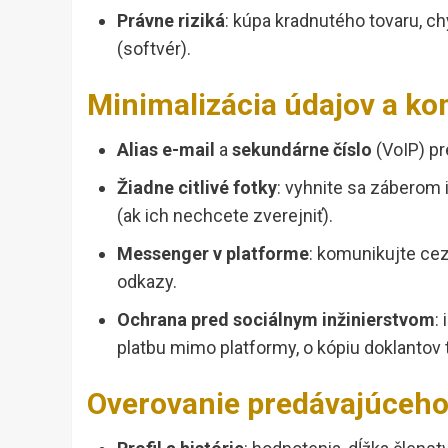
Právne riziká
: kúpa kradnutého tovaru, c
(softvér).
Minimalizácia údajov a k
Alias e-mail
a
sekundárne číslo
(VoIP) pre
Žiadne citlivé fotky
: vyhnite sa záberom i
(ak ich nechcete zverejniť).
Messenger v platforme
: komunikujte cez
odkazy.
Ochrana pred sociálnym inžinierstvom
:
platbu mimo platformy, o kópiu doklantov 
Overovanie predávajúceho