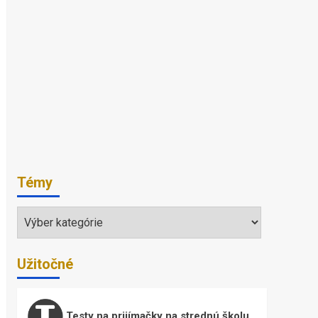
Témy
Témy
Užitočné
Testy na prijímačky na strednú školu