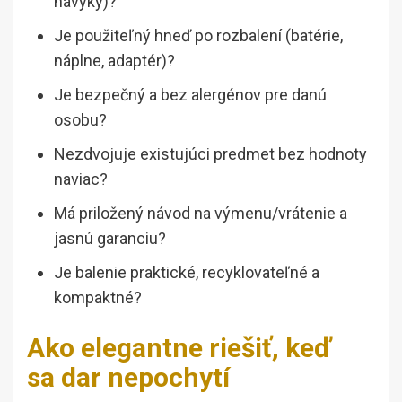
návyky)?
Je použiteľný hneď po rozbalení (batérie,
náplne, adaptér)?
Je bezpečný a bez alergénov pre danú
osobu?
Nezdvojuje existujúci predmet bez hodnoty
naviac?
Má priložený návod na výmenu/vrátenie a
jasnú garanciu?
Je balenie praktické, recyklovateľné a
kompaktné?
Ako elegantne riešiť, keď
sa dar nepochytí