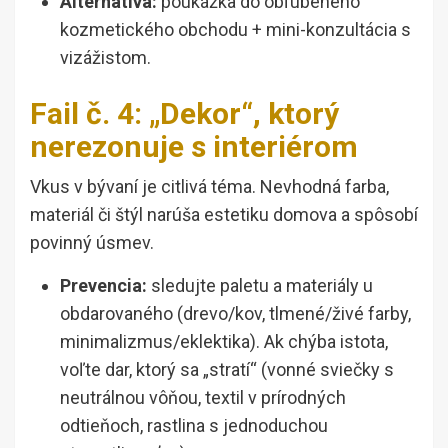
Alternatíva:
poukážka do obľúbeného
kozmetického obchodu + mini-konzultácia s
vizážistom.
Fail č. 4: „Dekor“, ktorý
nerezonuje s interiérom
Vkus v bývaní je citlivá téma. Nevhodná farba,
materiál či štýl narúša estetiku domova a spôsobí
povinný úsmev.
Prevencia:
sledujte paletu a materiály u
obdarovaného (drevo/kov, tlmené/živé farby,
minimalizmus/eklektika). Ak chýba istota,
voľte dar, ktorý sa „stratí“ (vonné sviečky s
neutrálnou vôňou, textil v prírodných
odtieňoch, rastlina s jednoduchou