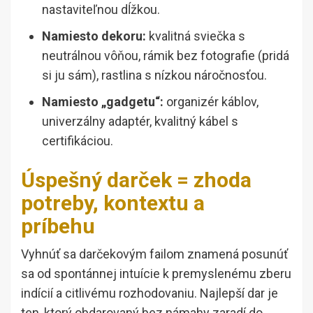
nastaviteľnou dĺžkou.
Namiesto dekoru:
kvalitná sviečka s
neutrálnou vôňou, rámik bez fotografie (pridá
si ju sám), rastlina s nízkou náročnosťou.
Namiesto „gadgetu“:
organizér káblov,
univerzálny adaptér, kvalitný kábel s
certifikáciou.
Úspešný darček = zhoda
potreby, kontextu a
príbehu
Vyhnúť sa darčekovým failom znamená posunúť
sa od spontánnej intuície k premyslenému zberu
indícií a citlivému rozhodovaniu. Najlepší dar je
ten, ktorý obdarovaný bez námahy zaradí do