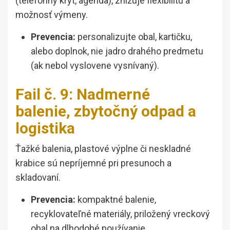
(telefónny kryt, agenda), znižuje flexibilitu a
možnosť výmeny.
Prevencia:
personalizujte obal, kartičku,
alebo doplnok, nie jadro drahého predmetu
(ak nebol vyslovene vysnívaný).
Fail č. 9: Nadmerné
balenie, zbytočný odpad a
logistika
Ťažké balenia, plastové výplne či neskladné
krabice sú nepríjemné pri presunoch a
skladovaní.
Prevencia:
kompaktné balenie,
recyklovateľné materiály, priložený vreckový
obal na dlhodobé používanie.