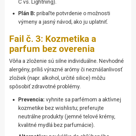
C vs. Lightning).
Plán B:
pribaľte potvrdenie o možnosti
výmeny a jasný návod, ako ju uplatniť.
Fail č. 3: Kozmetika a
parfum bez overenia
Vôňa a zloženie sú silne individuálne. Nevhodné
alergény, príliš výrazné arómy či neznášanlivosť
zložiek (napr. alkohol, určité silice) môžu
spôsobiť zdravotné problémy.
Prevencia:
vyhnite sa parfémom a aktívnej
kozmetike bez wishlistu; preferujte
neutrálne produkty (jemné telové krémy,
kvalitné mydlá bez parfumácie).