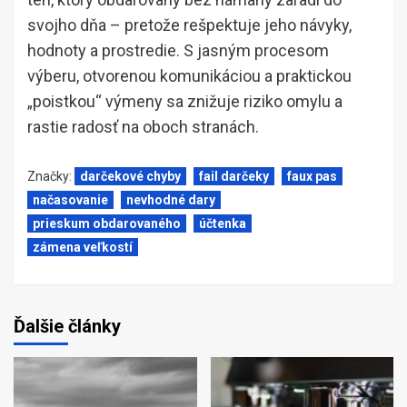
svojho dňa – pretože rešpektuje jeho návyky,
hodnoty a prostredie. S jasným procesom
výberu, otvorenou komunikáciou a praktickou
„poistkou“ výmeny sa znižuje riziko omylu a
rastie radosť na oboch stranách.
Značky:
darčekové chyby
fail darčeky
faux pas
načasovanie
nevhodné dary
prieskum obdarovaného
účtenka
zámena veľkostí
Ďalšie články