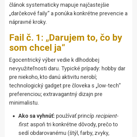
článok systematicky mapuje najčastejšie
„darčekové faily“ a ponúka konkrétne prevencie a
nápravné kroky.
Fail č. 1: „Darujem to, čo by
som chcel ja“
Egocentrický výber vedie k dlhodobej
nevyužiteľnosti daru. Typické prípady: hobby dar
pre niekoho, kto danú aktivitu nerobí;
technologický gadget pre človeka s „low-tech“
preferenciou; extravagantný dizajn pre
minimalistu.
Ako sa vyhnúť:
používať princíp
recipient-
first
: aspoň tri konkrétne dôvody, prečo to
sedí obdarovanému (štýl, farby, zvyky,