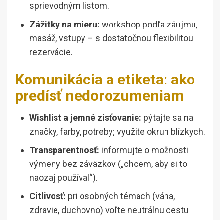
sprievodným listom.
Zážitky na mieru:
workshop podľa záujmu,
masáž, vstupy – s dostatočnou flexibilitou
rezervácie.
Komunikácia a etiketa: ako
predísť nedorozumeniam
Wishlist a jemné zisťovanie:
pýtajte sa na
značky, farby, potreby; využite okruh blízkych.
Transparentnosť:
informujte o možnosti
výmeny bez záväzkov („chcem, aby si to
naozaj používal“).
Citlivosť:
pri osobných témach (váha,
zdravie, duchovno) voľte neutrálnu cestu