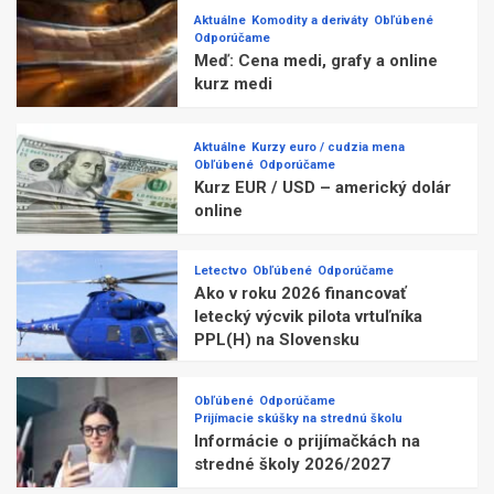
Aktuálne
Komodity a deriváty
Obľúbené
Odporúčame
Meď: Cena medi, grafy a online
kurz medi
Aktuálne
Kurzy euro / cudzia mena
Obľúbené
Odporúčame
Kurz EUR / USD – americký dolár
online
Letectvo
Obľúbené
Odporúčame
Ako v roku 2026 financovať
letecký výcvik pilota vrtuľníka
PPL(H) na Slovensku
Obľúbené
Odporúčame
Prijímacie skúšky na strednú školu
Informácie o prijímačkách na
stredné školy 2026/2027