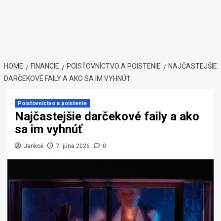
HOME
FINANCIE
POISŤOVNÍCTVO A POISTENIE
NAJČASTEJŠIE
DARČEKOVÉ FAILY A AKO SA IM VYHNÚŤ
Poisťovníctvo a poistenie
Najčastejšie darčekové faily a ako
sa im vyhnúť
Jankoš
7. júna 2026
0