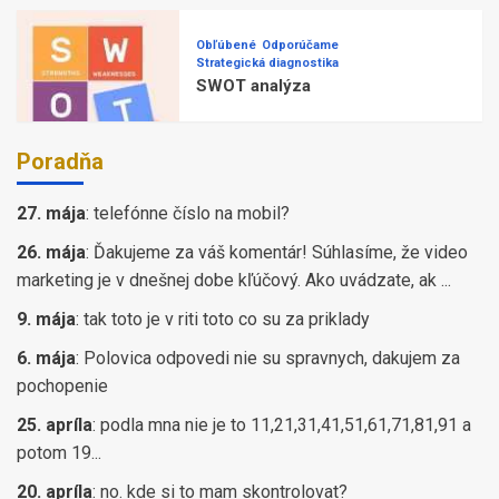
Obľúbené
Odporúčame
Strategická diagnostika
SWOT analýza
Poradňa
27. mája
:
telefónne číslo na mobil?
26. mája
:
Ďakujeme za váš komentár! Súhlasíme, že video
marketing je v dnešnej dobe kľúčový. Ako uvádzate, ak ...
9. mája
:
tak toto je v riti toto co su za priklady
6. mája
:
Polovica odpovedi nie su spravnych, dakujem za
pochopenie
25. apríla
:
podla mna nie je to 11,21,31,41,51,61,71,81,91 a
potom 19...
20. apríla
:
no. kde si to mam skontrolovat?