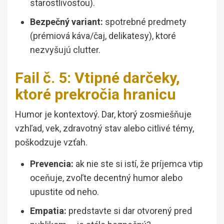
starostlivosťou).
Bezpečný variant:
spotrebné predmety
(prémiová káva/čaj, delikatesy), ktoré
nezvyšujú clutter.
Fail č. 5: Vtipné darčeky,
ktoré prekročia hranicu
Humor je kontextový. Dar, ktorý zosmiešňuje
vzhľad, vek, zdravotný stav alebo citlivé témy,
poškodzuje vzťah.
Prevencia:
ak nie ste si istí, že príjemca vtip
oceňuje, zvoľte decentný humor alebo
upustite od neho.
Empatia:
predstavte si dar otvorený pred