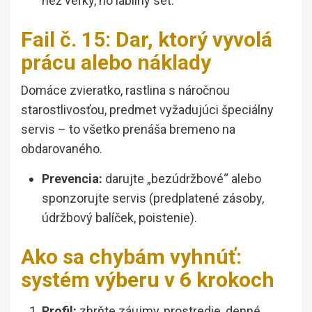
než veľký, no labilný set.
Fail č. 15: Dar, ktorý vyvolá
prácu alebo náklady
Domáce zvieratko, rastlina s náročnou
starostlivosťou, predmet vyžadujúci špeciálny
servis – to všetko prenáša bremeno na
obdarovaného.
Prevencia:
darujte „bezúdržbové“ alebo
sponzorujte servis (predplatené zásoby,
údržbový balíček, poistenie).
Ako sa chybám vyhnúť:
systém výberu v 6 krokoch
Profil:
zhrňte záujmy, prostredie, denné