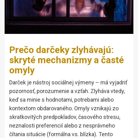
Prečo darčeky zlyhávajú:
skryté mechanizmy a časté
omyly
Darček je nástroj sociálnej výmeny – má vyjadriť
pozornosť, porozumenie a vzťah. Zlyháva vtedy,
keď sa minie s hodnotami, potrebami alebo
kontextom obdarovaného. Omyly vznikajú zo
skratkovitých predpokladov, časového stresu,
neznalosti preferencií alebo z nesprávneho
čítania situácie (formálna vs. blízka). Tento