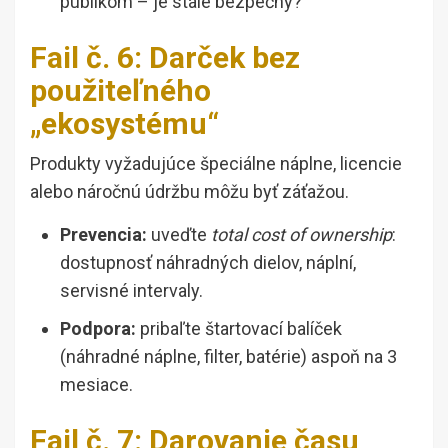
publikom – je stále bezpečný?
Fail č. 6: Darček bez
použiteľného
„ekosystému“
Produkty vyžadujúce špeciálne náplne, licencie
alebo náročnú údržbu môžu byť záťažou.
Prevencia:
uveďte
total cost of ownership
:
dostupnosť náhradných dielov, náplní,
servisné intervaly.
Podpora:
pribaľte štartovací balíček
(náhradné náplne, filter, batérie) aspoň na 3
mesiace.
Fail č. 7: Darovanie času