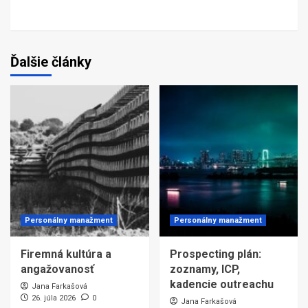
Ďalšie články
Personálny manažment
Personálny manažment
Firemná kultúra a
Prospecting plán:
angažovanosť
zoznamy, ICP,
kadencie outreachu
Jana Farkašová
26. júla 2026
0
Jana Farkašová