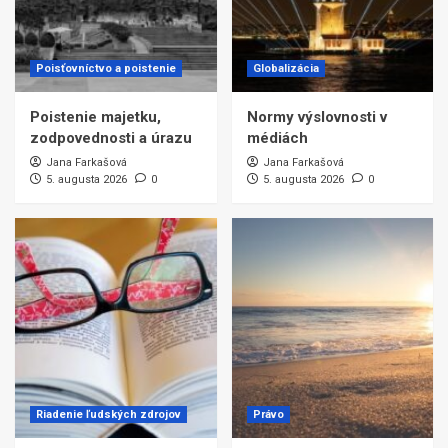
Poisťovníctvo a poistenie
Globalizácia
Poistenie majetku,
Normy výslovnosti v
zodpovednosti a úrazu
médiách
Jana Farkašová
Jana Farkašová
5. augusta 2026
0
5. augusta 2026
0
Riadenie ľudských zdrojov
Právo