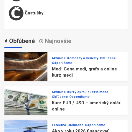
Častušky
Obľúbené
Najnovšie
Aktuálne
Komodity a deriváty
Obľúbené
Odporúčame
Meď: Cena medi, grafy a online
kurz medi
Aktuálne
Kurzy euro / cudzia mena
Obľúbené
Odporúčame
Kurz EUR / USD – americký dolár
online
Letectvo
Obľúbené
Odporúčame
Ako v roku 2026 financovať