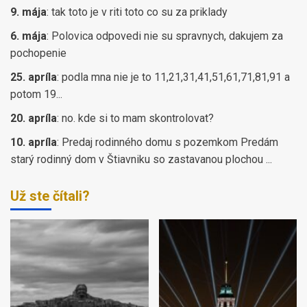
9. mája
:
tak toto je v riti toto co su za priklady
6. mája
:
Polovica odpovedi nie su spravnych, dakujem za
pochopenie
25. apríla
:
podla mna nie je to 11,21,31,41,51,61,71,81,91 a
potom 19...
20. apríla
:
no. kde si to mam skontrolovat?
10. apríla
:
Predaj rodinného domu s pozemkom Predám
starý rodinný dom v Štiavniku so zastavanou plochou ...
Už ste čítali?