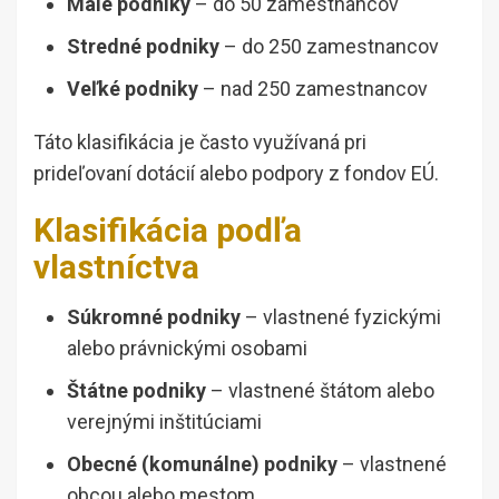
Malé podniky
– do 50 zamestnancov
Stredné podniky
– do 250 zamestnancov
Veľké podniky
– nad 250 zamestnancov
Táto klasifikácia je často využívaná pri
prideľovaní dotácií alebo podpory z fondov EÚ.
Klasifikácia podľa
vlastníctva
Súkromné podniky
– vlastnené fyzickými
alebo právnickými osobami
Štátne podniky
– vlastnené štátom alebo
verejnými inštitúciami
Obecné (komunálne) podniky
– vlastnené
obcou alebo mestom