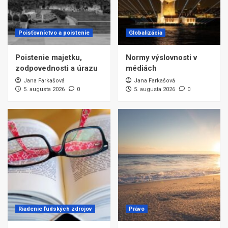
Poisťovníctvo a poistenie
Globalizácia
Poistenie majetku,
Normy výslovnosti v
zodpovednosti a úrazu
médiách
Jana Farkašová
Jana Farkašová
5. augusta 2026
0
5. augusta 2026
0
Riadenie ľudských zdrojov
Právo