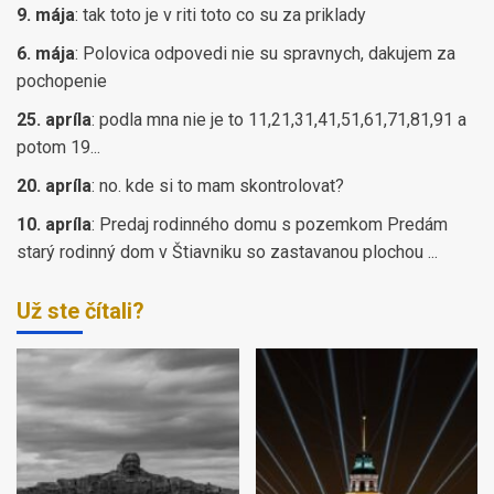
9. mája
:
tak toto je v riti toto co su za priklady
6. mája
:
Polovica odpovedi nie su spravnych, dakujem za
pochopenie
25. apríla
:
podla mna nie je to 11,21,31,41,51,61,71,81,91 a
potom 19...
20. apríla
:
no. kde si to mam skontrolovat?
10. apríla
:
Predaj rodinného domu s pozemkom Predám
starý rodinný dom v Štiavniku so zastavanou plochou ...
Už ste čítali?