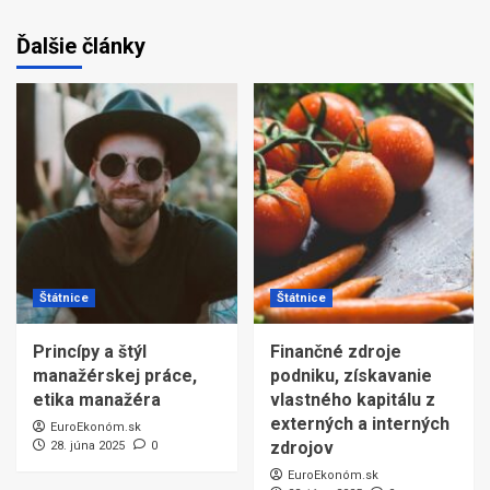
Ďalšie články
Štátnice
Štátnice
Princípy a štýl
Finančné zdroje
manažérskej práce,
podniku, získavanie
etika manažéra
vlastného kapitálu z
externých a interných
EuroEkonóm.sk
zdrojov
28. júna 2025
0
EuroEkonóm.sk