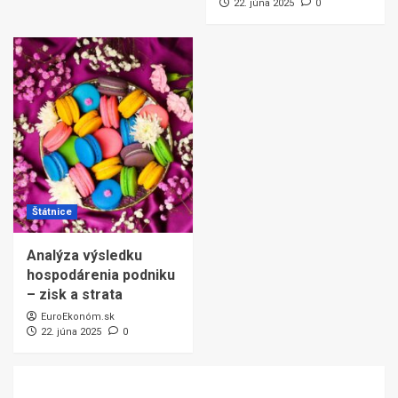
22. júna 2025
0
Štátnice
Analýza výsledku
hospodárenia podniku
– zisk a strata
EuroEkonóm.sk
22. júna 2025
0