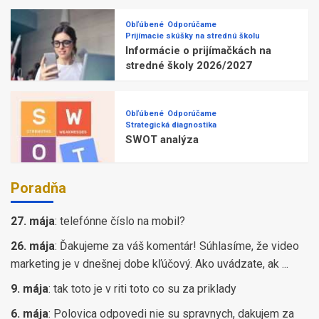
Obľúbené
Odporúčame
Prijímacie skúšky na strednú školu
Informácie o prijímačkách na
stredné školy 2026/2027
Obľúbené
Odporúčame
Strategická diagnostika
SWOT analýza
Poradňa
27. mája
:
telefónne číslo na mobil?
26. mája
:
Ďakujeme za váš komentár! Súhlasíme, že video
marketing je v dnešnej dobe kľúčový. Ako uvádzate, ak ...
9. mája
:
tak toto je v riti toto co su za priklady
6. mája
:
Polovica odpovedi nie su spravnych, dakujem za