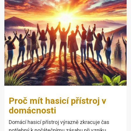
Proč mít hasicí přístroj v
domácnosti
Domácí hasicí přístroj výrazně zkracuje čas
potřebný k počátečnímu zásahu při vzniku