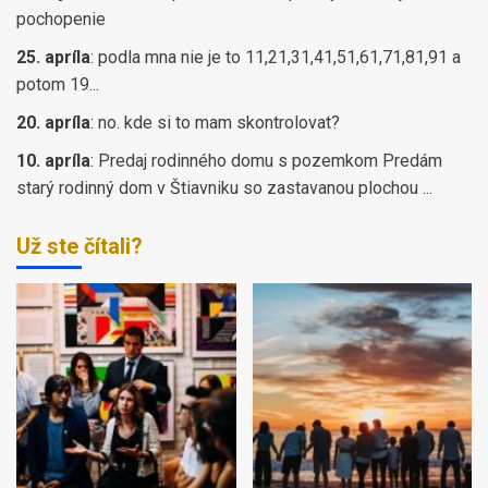
pochopenie
25. apríla
:
podla mna nie je to 11,21,31,41,51,61,71,81,91 a
potom 19...
20. apríla
:
no. kde si to mam skontrolovat?
10. apríla
:
Predaj rodinného domu s pozemkom Predám
starý rodinný dom v Štiavniku so zastavanou plochou ...
Už ste čítali?