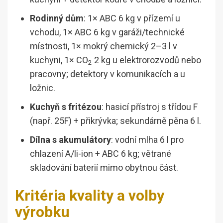
Rodinný dům
: 1× ABC 6 kg v přízemí u
vchodu, 1× ABC 6 kg v garáži/technické
místnosti, 1× mokrý chemický 2–3 l v
kuchyni, 1× CO
2 kg u elektrorozvodů nebo
2
pracovny; detektory v komunikacích a u
ložnic.
Kuchyň s fritézou
: hasicí přístroj s třídou F
(např. 25F) + přikrývka; sekundárně pěna 6 l.
Dílna s akumulátory
: vodní mlha 6 l pro
chlazení A/li-ion + ABC 6 kg; větrané
skladování baterií mimo obytnou část.
Kritéria kvality a volby
výrobku