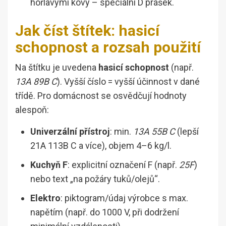
hořlavými kovy – speciální D prášek.
Jak číst štítek: hasicí
schopnost a rozsah použití
Na štítku je uvedena
hasicí schopnost
(např.
13A 89B C
). Vyšší číslo = vyšší účinnost v dané
třídě. Pro domácnost se osvědčují hodnoty
alespoň:
Univerzální přístroj
: min.
13A 55B C
(lepší
21A 113B C a více), objem 4–6 kg/l.
Kuchyň F
: explicitní označení F (např.
25F
)
nebo text „na požáry tuků/olejů“.
Elektro
: piktogram/údaj výrobce s max.
napětím (např. do 1000 V, při dodržení