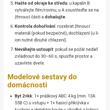
Hašte od okraje ke středu
: u kapalin B
vytvářejte film/rovinu; u A soustřeďte se na
žhnoucí části a
dohašujte
.
Kontrola dohořívání
: rozebrat žhnoucí
materiál (pokud bezpečné), dochlazení (u li-
ion nutné dlouhé chlazení).
Neváhejte ustoupit
: pokud se požár nedaří
zvládnout do 30–60 s, opusťte prostor a
uzavřete dveře.
Modelové sestavy do
domácnosti
Byt 2+kk
: 1× práškový ABC 4 kg (min. 13A
55B C) u vstupu + 1× hasicí přikrývka v
kuchyni + detektor kouře v chodbě a ložnici.