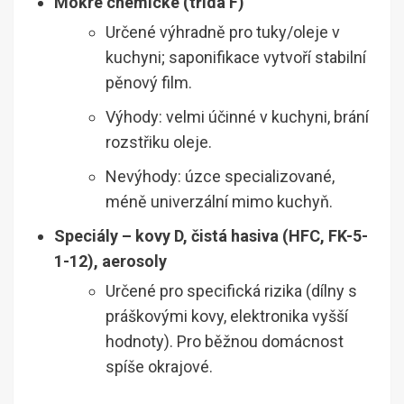
Mokré chemické (třída F)
Určené výhradně pro tuky/oleje v
kuchyni; saponifikace vytvoří stabilní
pěnový film.
Výhody: velmi účinné v kuchyni, brání
rozstřiku oleje.
Nevýhody: úzce specializované,
méně univerzální mimo kuchyň.
Speciály – kovy D, čistá hasiva (HFC, FK-5-
1-12), aerosoly
Určené pro specifická rizika (dílny s
práškovými kovy, elektronika vyšší
hodnoty). Pro běžnou domácnost
spíše okrajové.