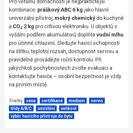
Pro většinu domácností je nejpraktičtější
kombinace:
práškový ABC 6 kg
jako hlavní
univerzální přístroj,
mokrý chemický
do kuchyně
a
CO
2 kg
pro citlivou elektroniku. U objektů s
2
vyšším podílem akumulátorů doplňte
vodní mlhu
pro účinné chlazení. Sledujte hasicí schopnosti
na štítku, teplotní rozsah, dostupnost servisu a
pravidelně provádějte roční kontrolu. Při
jakýchkoli pochybnostech zvolte evakuaci a
kontaktujte hasiče – osobní bezpečnost je vždy
na prvním místě.
Značky:
cena
certifikace
medium
servis
třídy A/B/C
umístění
velikost
výběr hasicího přístroje do bytu