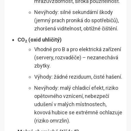
mrazuvzdornost, široká použitelnost.
Nevýhody: silné sekundární škody
(jemný prach proniká do spotřebičů),
zhoršená viditelnost, obtížné čištění.
CO
(oxid uhličitý)
2
Vhodné pro B a pro elektrická zařízení
(servery, rozvaděče) – nezanechává
zbytky.
Výhody: žádné reziduum, čisté hašení.
Nevýhody: malý chladicí efekt, riziko
opětovného vznícení, nebezpečí
udušení v malých místnostech,
kovová hubice se extrémně ochlazuje
(riziko omrzlin).