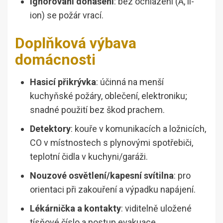
Ignorování dohašení
: bez ochlazení (A, li-
ion) se požár vrací.
Doplňková výbava
domácnosti
Hasicí přikrývka
: účinná na menší
kuchyňské požáry, oblečení, elektroniku;
snadné použití bez škod prachem.
Detektory
: kouře v komunikacích a ložnicích,
CO v místnostech s plynovými spotřebiči,
teplotní čidla v kuchyni/garáži.
Nouzové osvětlení/kapesní svítilna
: pro
orientaci při zakouření a výpadku napájení.
Lékárnička a kontakty
: viditelně uložené
tísňové číslo a postup evakuace.