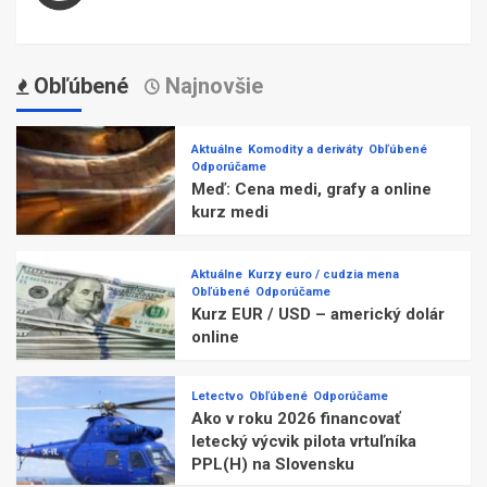
Obľúbené
Najnovšie
Aktuálne
Komodity a deriváty
Obľúbené
Odporúčame
Meď: Cena medi, grafy a online
kurz medi
Aktuálne
Kurzy euro / cudzia mena
Obľúbené
Odporúčame
Kurz EUR / USD – americký dolár
online
Letectvo
Obľúbené
Odporúčame
Ako v roku 2026 financovať
letecký výcvik pilota vrtuľníka
PPL(H) na Slovensku