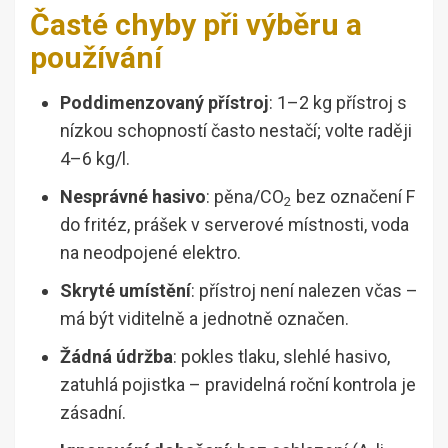
Časté chyby při výběru a
používání
Poddimenzovaný přístroj
: 1–2 kg přístroj s
nízkou schopností často nestačí; volte raději
4–6 kg/l.
Nesprávné hasivo
: pěna/CO
bez označení F
2
do fritéz, prášek v serverové místnosti, voda
na neodpojené elektro.
Skryté umístění
: přístroj není nalezen včas –
má být viditelně a jednotně označen.
Žádná údržba
: pokles tlaku, slehlé hasivo,
zatuhlá pojistka – pravidelná roční kontrola je
zásadní.