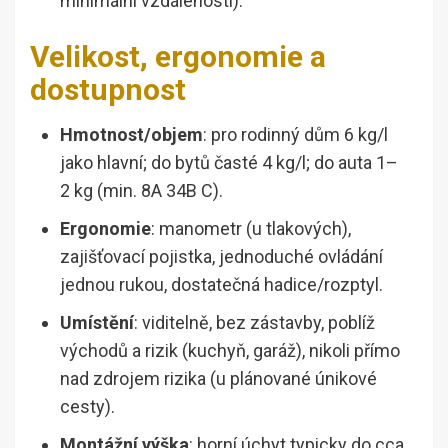
minimální vzdálenosti).
Velikost, ergonomie a
dostupnost
Hmotnost/objem
: pro rodinný dům 6 kg/l
jako hlavní; do bytů časté 4 kg/l; do auta 1–
2 kg (min. 8A 34B C).
Ergonomie
: manometr (u tlakových),
zajišťovací pojistka, jednoduché ovládání
jednou rukou, dostatečná hadice/rozptyl.
Umístění
: viditelně, bez zástavby, poblíž
východů a rizik (kuchyň, garáž), nikoli přímo
nad zdrojem rizika (u plánované únikové
cesty).
Montážní výška
: horní úchyt typicky do cca