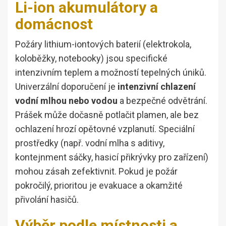
Li-ion akumulátory a
domácnost
Požáry lithium-iontových baterií (elektrokola,
koloběžky, notebooky) jsou specifické
intenzivním teplem a možností tepelných úniků.
Univerzální doporučení je
intenzivní chlazení
vodní mlhou nebo vodou
a bezpečné odvětrání.
Prášek může dočasně potlačit plamen, ale bez
ochlazení hrozí opětovné vzplanutí. Speciální
prostředky (např. vodní mlha s aditivy,
kontejnment sáčky, hasicí přikrývky pro zařízení)
mohou zásah zefektivnit. Pokud je požár
pokročilý, prioritou je evakuace a okamžité
přivolání hasičů.
Výběr podle místnosti a