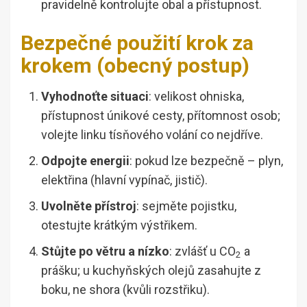
pravidelně kontrolujte obal a přístupnost.
Bezpečné použití krok za
krokem (obecný postup)
Vyhodnoťte situaci
: velikost ohniska,
přístupnost únikové cesty, přítomnost osob;
volejte linku tísňového volání co nejdříve.
Odpojte energii
: pokud lze bezpečně – plyn,
elektřina (hlavní vypínač, jistič).
Uvolněte přístroj
: sejměte pojistku,
otestujte krátkým výstřikem.
Stůjte po větru a nízko
: zvlášť u CO
a
2
prášku; u kuchyňských olejů zasahujte z
boku, ne shora (kvůli rozstřiku).