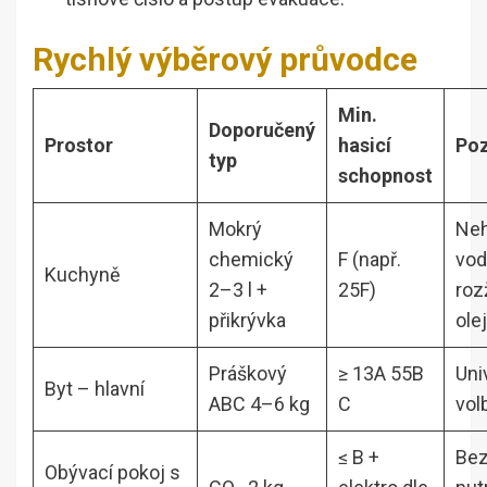
Rychlý výběrový průvodce
Min.
Doporučený
Prostor
hasicí
Po
typ
schopnost
Mokrý
Neh
chemický
F (např.
vo
Kuchyně
2–3 l +
25F)
roz
přikrývka
olej
Práškový
≥ 13A 55B
Uni
Byt – hlavní
ABC 4–6 kg
C
vol
≤ B +
Bez
Obývací pokoj s