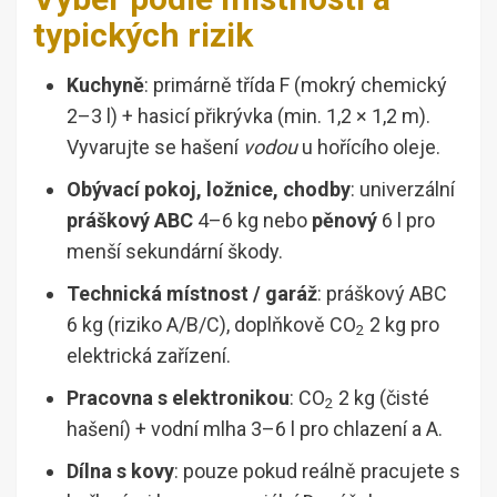
typických rizik
Kuchyně
: primárně třída F (mokrý chemický
2–3 l) + hasicí přikrývka (min. 1,2 × 1,2 m).
Vyvarujte se hašení
vodou
u hořícího oleje.
Obývací pokoj, ložnice, chodby
: univerzální
práškový ABC
4–6 kg nebo
pěnový
6 l pro
menší sekundární škody.
Technická místnost / garáž
: práškový ABC
6 kg (riziko A/B/C), doplňkově CO
2 kg pro
2
elektrická zařízení.
Pracovna s elektronikou
: CO
2 kg (čisté
2
hašení) + vodní mlha 3–6 l pro chlazení a A.
Dílna s kovy
: pouze pokud reálně pracujete s