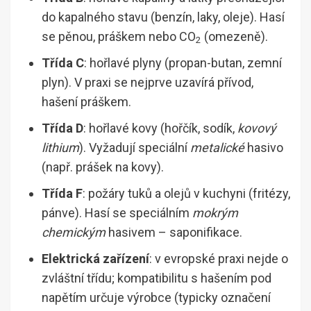
do kapalného stavu (benzín, laky, oleje). Hasí
se pěnou, práškem nebo CO
(omezeně).
2
Třída C
: hořlavé plyny (propan-butan, zemní
plyn). V praxi se nejprve uzavírá přívod,
hašení práškem.
Třída D
: hořlavé kovy (hořčík, sodík,
kovový
lithium
). Vyžadují speciální
metalické
hasivo
(např. prášek na kovy).
Třída F
: požáry tuků a olejů v kuchyni (fritézy,
pánve). Hasí se speciálním
mokrým
chemickým
hasivem – saponifikace.
Elektrická zařízení
: v evropské praxi nejde o
zvláštní třídu; kompatibilitu s hašením pod
napětím určuje výrobce (typicky označení