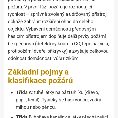
požáru. V první fázi požáru je rozhodující
rychlost – správně zvolený a udržovaný přístroj
dokáže zabránit rozšíření ohně do celého
objektu. Vybavení domácnosti přenosným
hasicím přístrojem doplňuje další prvky požární
bezpečnosti (detektory kouře a CO, tepelná čidla,
protipožární dveře, přikrývky) a zvyšuje celkovou
odolnost domácnosti vůči rizikům.
Základní pojmy a
klasifikace požárů
Třída A
: tuhé látky na bázi uhlíku (dřevo,
papír, textil). Typicky se hasí vodou, vodní
mlhou nebo pěnou.
Třída B
: hořlavé kapaliny a látky přecházející