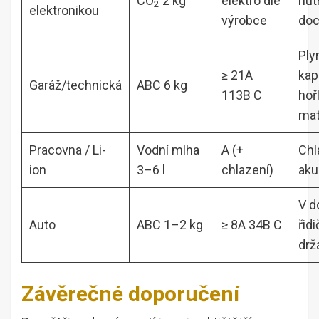
CO
2 kg
elektro dle
nut
2
elektronikou
výrobce
doc
Ply
≥ 21A
kap
Garáž/technická
ABC 6 kg
113B C
hoř
mat
Pracovna / Li-
Vodní mlha
A (+
Chl
ion
3–6 l
chlazení)
aku
V d
Auto
ABC 1–2 kg
≥ 8A 34B C
řid
drž
Závěrečné doporučení