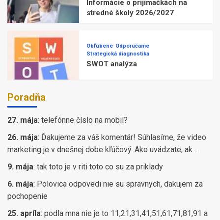
Informácie o prijímačkách na
stredné školy 2026/2027
Obľúbené
Odporúčame
Strategická diagnostika
SWOT analýza
Poradňa
27. mája
:
telefónne číslo na mobil?
26. mája
:
Ďakujeme za váš komentár! Súhlasíme, že video
marketing je v dnešnej dobe kľúčový. Ako uvádzate, ak ...
9. mája
:
tak toto je v riti toto co su za priklady
6. mája
:
Polovica odpovedi nie su spravnych, dakujem za
pochopenie
25. apríla
:
podla mna nie je to 11,21,31,41,51,61,71,81,91 a