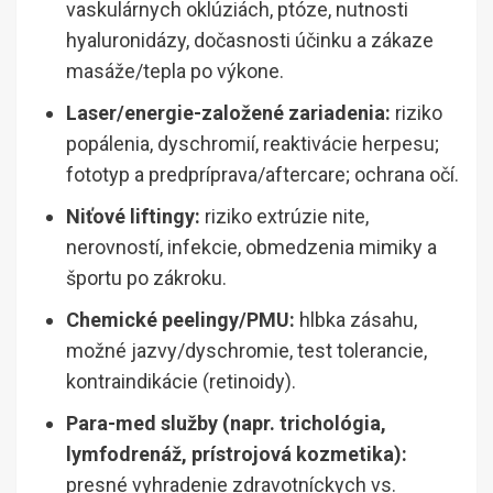
vaskulárnych oklúziách, ptóze, nutnosti
hyaluronidázy, dočasnosti účinku a zákaze
masáže/tepla po výkone.
Laser/energie-založené zariadenia:
riziko
popálenia, dyschromií, reaktivácie herpesu;
fototyp a predpríprava/aftercare; ochrana očí.
Niťové liftingy:
riziko extrúzie nite,
nerovností, infekcie, obmedzenia mimiky a
športu po zákroku.
Chemické peelingy/PMU:
hlbka zásahu,
možné jazvy/dyschromie, test tolerancie,
kontraindikácie (retinoidy).
Para-med služby (napr. trichológia,
lymfodrenáž, prístrojová kozmetika):
presné vyhradenie zdravotníckych vs.