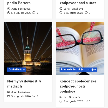
podľa Portera
zodpovednosti a úrazu
Jana Farkašová
Jana Farkašová
5. augusta 2026
0
5. augusta 2026
0
Globalizácia
Riadenie ľudských zdrojov
Normy výslovnosti v
Koncept spoločenskej
médiách
zodpovednosti
podnikov
Jana Farkašová
5. augusta 2026
0
Ján Gašparík
5. augusta 2026
0