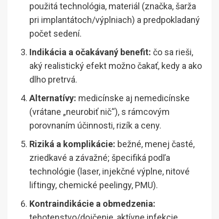
použitá technológia, materiál (značka, šarža
pri implantátoch/výplniach) a predpokladaný
počet sedení.
Indikácia a očakávaný benefit:
čo sa rieši,
aký realistický efekt možno čakať, kedy a ako
dlho pretrvá.
Alternatívy:
medicínske aj nemedicínske
(vrátane „neurobiť nič“), s rámcovým
porovnaním účinnosti, rizík a ceny.
Riziká a komplikácie:
bežné, menej časté,
zriedkavé a závažné; špecifiká podľa
technológie (laser, injekčné výplne, nitové
liftingy, chemické peelingy, PMU).
Kontraindikácie a obmedzenia:
tehotenstvo/dojčenie, aktívne infekcie,