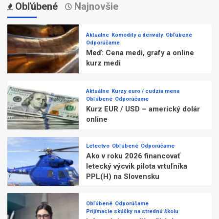
Obľúbené
Najnovšie
Aktuálne
Komodity a deriváty
Obľúbené
Odporúčame
Meď: Cena medi, grafy a online
kurz medi
Aktuálne
Kurzy euro / cudzia mena
Obľúbené
Odporúčame
Kurz EUR / USD – americký dolár
online
Letectvo
Obľúbené
Odporúčame
Ako v roku 2026 financovať
letecký výcvik pilota vrtuľníka
PPL(H) na Slovensku
Obľúbené
Odporúčame
Prijímacie skúšky na strednú školu