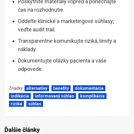
Poskytnite materiály vopred a ponechajte
čas na rozhodnutie.
Oddelte klinické a marketingové súhlasy;
veďte audit trail.
Transparentne komunikujte riziká, limity a
náklady.
Dokumentujte otázky pacienta a vaše
odpovede.
Značky:
alternatívy
benefity
dokumentácia
indikácia
informovaný súhlas
komplikácie
riziká
súhlas
Ďalšie články