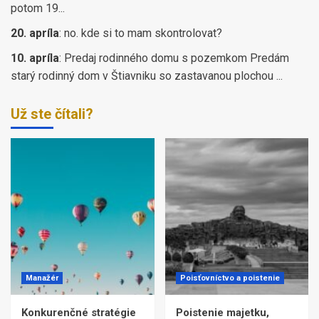
potom 19...
20. apríla
:
no. kde si to mam skontrolovat?
10. apríla
:
Predaj rodinného domu s pozemkom Predám
starý rodinný dom v Štiavniku so zastavanou plochou ...
Už ste čítali?
Manažér
Poisťovníctvo a poistenie
Konkurenčné stratégie
Poistenie majetku,