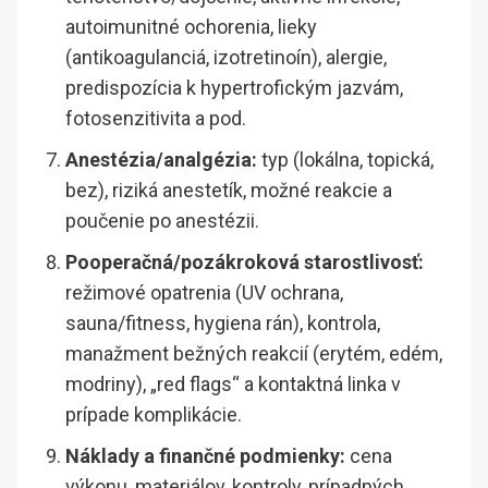
autoimunitné ochorenia, lieky
(antikoagulanciá, izotretinoín), alergie,
predispozícia k hypertrofickým jazvám,
fotosenzitivita a pod.
Anestézia/analgézia:
typ (lokálna, topická,
bez), riziká anestetík, možné reakcie a
poučenie po anestézii.
Pooperačná/pozákroková starostlivosť:
režimové opatrenia (UV ochrana,
sauna/fitness, hygiena rán), kontrola,
manažment bežných reakcií (erytém, edém,
modriny), „red flags“ a kontaktná linka v
prípade komplikácie.
Náklady a finančné podmienky:
cena
výkonu, materiálov, kontroly, prípadných