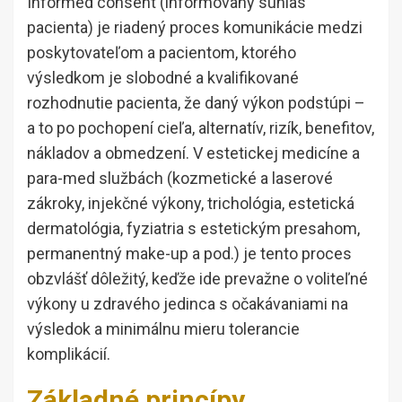
Informed consent (informovaný súhlas
pacienta) je riadený proces komunikácie medzi
poskytovateľom a pacientom, ktorého
výsledkom je slobodné a kvalifikované
rozhodnutie pacienta, že daný výkon podstúpi –
a to po pochopení cieľa, alternatív, rizík, benefitov,
nákladov a obmedzení. V estetickej medicíne a
para-med službách (kozmetické a laserové
zákroky, injekčné výkony, trichológia, estetická
dermatológia, fyziatria s estetickým presahom,
permanentný make-up a pod.) je tento proces
obzvlášť dôležitý, keďže ide prevažne o voliteľné
výkony u zdravého jedinca s očakávaniami na
výsledok a minimálnu mieru tolerancie
komplikácií.
Základné princípy