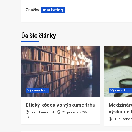
Značky:
marketing
Ďalšie články
Výskum trhu
Výskum trhu
Etický kódex vo výskume trhu
Medzináro
výskume t
EuroEkonóm.sk
22. januára 2025
0
EuroEkonó