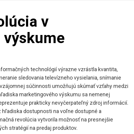
lúcia v
 výskume
ormačných technológií výrazne vzrástla kvantita,
 meranie sledovania televízneho vysielania, snímanie
o vzájomnej súčinnosti umožňujú skúmať vzťahy medzi
 hľadiska marketingového výskumu sa nemenej
prezentuje prakticky nevyčerpateľný zdroj informácií.
z hľadiska dostupnosti na voľne dostupné a
mačná revolúcia vytvorila možnosť na presnejšie
ch stratégií na predaj produktov.