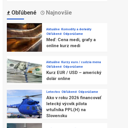
Obľúbené
Najnovšie
Aktuálne
Komodity a deriváty
Obľúbené
Odporúčame
Meď: Cena medi, grafy a
online kurz medi
Aktuálne
Kurzy euro / cudzia mena
Obľúbené
Odporúčame
Kurz EUR / USD – americký
dolár online
Letectvo
Obľúbené
Odporúčame
Ako v roku 2026 financovať
letecký výcvik pilota
vrtuľníka PPL(H) na
Slovensku