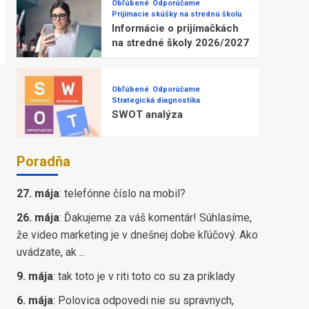
Obľúbené
Odporúčame
Prijímacie skúšky na strednú školu
Informácie o prijímačkách
na stredné školy 2026/2027
Obľúbené
Odporúčame
Strategická diagnostika
SWOT analýza
Poradňa
27. mája
:
telefónne číslo na mobil?
26. mája
:
Ďakujeme za váš komentár! Súhlasíme,
že video marketing je v dnešnej dobe kľúčový. Ako
uvádzate, ak ...
9. mája
:
tak toto je v riti toto co su za priklady
6. mája
:
Polovica odpovedi nie su spravnych,