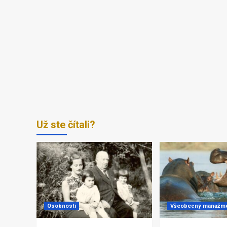
Už ste čítali?
Osobnosti
Všeobecný manažm