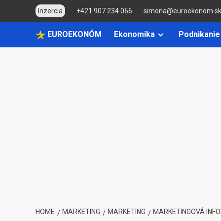
Skip
Inzercia
+421 907 234 066
simona@euroekonom.s
to
content
EUROEKONÓM
Ekonomika
Podnikanie
HOME
MARKETING
MARKETING
MARKETINGOVÁ INF