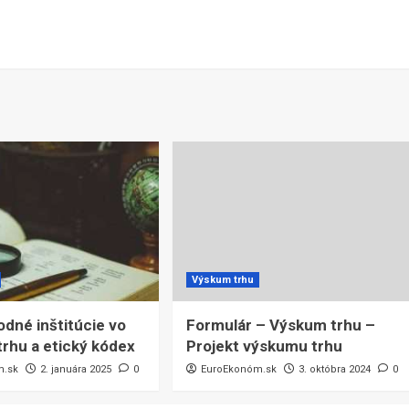
Výskum trhu
dné inštitúcie vo
Formulár – Výskum trhu –
rhu a etický kódex
Projekt výskumu trhu
m.sk
2. januára 2025
0
EuroEkonóm.sk
3. októbra 2024
0