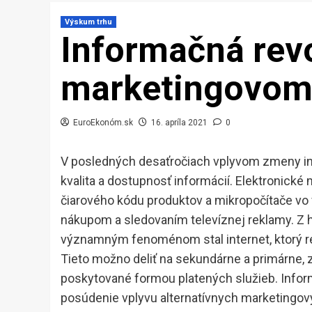
Výskum trhu
Informačná revo
marketingovom
EuroEkonóm.sk
16. apríla 2021
0
V posledných desaťročiach vplyvom zmeny inf
kvalita a dostupnosť informácií. Elektronické
čiarového kódu produktov a mikropočítače v
nákupom a sledovaním televíznej reklamy. Z
významným fenoménom stal internet, ktorý re
Tieto možno deliť na sekundárne a primárne, 
poskytované formou platených služieb. Infor
posúdenie vplyvu alternatívnych marketingový