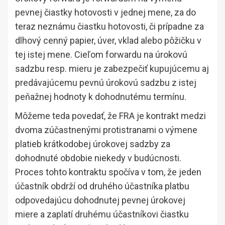
pevnej čiastky hotovosti v jednej mene, za do
teraz neznámu čiastku hotovosti, či prípadne za
dlhový cenný papier, úver, vklad alebo pôžičku v
tej istej mene. Cieľom forwardu na úrokovú
sadzbu resp. mieru je zabezpečiť kupujúcemu aj
predávajúcemu pevnú úrokovú sadzbu z istej
peňažnej hodnoty k dohodnutému termínu.
Môžeme teda povedať, že FRA je kontrakt medzi
dvoma zúčastnenými protistranami o výmene
platieb krátkodobej úrokovej sadzby za
dohodnuté obdobie niekedy v budúcnosti.
Proces tohto kontraktu spočíva v tom, že jeden
účastník obdrží od druhého účastníka platbu
odpovedajúcu dohodnutej pevnej úrokovej
miere a zaplatí druhému účastníkovi čiastku