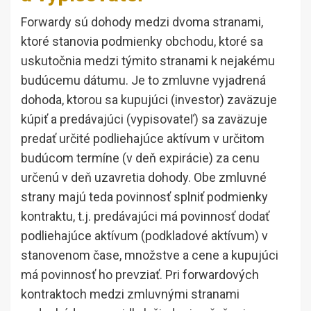
Forwardy sú dohody medzi dvoma stranami,
ktoré stanovia podmienky obchodu, ktoré sa
uskutočnia medzi týmito stranami k nejakému
budúcemu dátumu. Je to zmluvne vyjadrená
dohoda, ktorou sa kupujúci (investor) zaväzuje
kúpiť a predávajúci (vypisovateľ) sa zaväzuje
predať určité podliehajúce aktívum v určitom
budúcom termíne (v deň expirácie) za cenu
určenú v deň uzavretia dohody. Obe zmluvné
strany majú teda povinnosť splniť podmienky
kontraktu, t.j. predávajúci má povinnosť dodať
podliehajúce aktívum (podkladové aktívum) v
stanovenom čase, množstve a cene a kupujúci
má povinnosť ho prevziať. Pri forwardových
kontraktoch medzi zmluvnými stranami