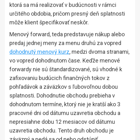
ktorá sa má realizovať v budúcnosti v rámci
určitého obdobia, pričom presný deň splatnosti
môže klient špecifikovať neskôr.
Menový forward, teda predstavuje nákup alebo
predaj jednej meny za menu druhú za vopred
dohodnutý menový kurz
, medzi dvoma stranami,
vo vopred dohodnutom čase. Keďže menové
forwardy nie sú štandardizované, sú vhodné k
zafixovaniu budúcich finančných tokov z
pohľadávok a záväzkov s ľubovoľnou dobou
splatnosti. Dohodnutie obchodu prebieha v
dohodnutom termíne, ktorý nie je kratší ako 3
pracovné dni od dátumu uzavretia obchodu a
nepresiahne dobu 12 mesiacov od dátumu
uzavretia obchodu. Tento druh obchodu je
záväzný a nedá sa od neho odstúpiť.