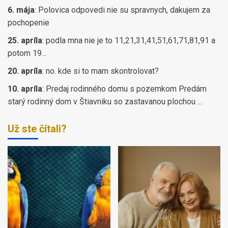
6. mája
:
Polovica odpovedi nie su spravnych, dakujem za
pochopenie
25. apríla
:
podla mna nie je to 11,21,31,41,51,61,71,81,91 a
potom 19...
20. apríla
:
no. kde si to mam skontrolovat?
10. apríla
:
Predaj rodinného domu s pozemkom Predám
starý rodinný dom v Štiavniku so zastavanou plochou ...
Už ste čítali?