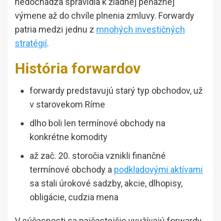
nedochádza spravidla k žiadnej peňažnej
výmene až do chvíle plnenia zmluvy. Forwardy
patria medzi jednu z
mnohých investičných
stratégií
.
História forwardov
forwardy predstavujú starý typ obchodov, už
v starovekom Ríme
dlho boli len termínové obchody na
konkrétne komodity
až zač. 20. storočia vznikli finančné
termínové obchody a
podkladovými aktívami
sa stali úrokové sadzby, akcie, dlhopisy,
obligácie, cudzia mena
V súčasnosti sa najčastejšie využívajú forwardy