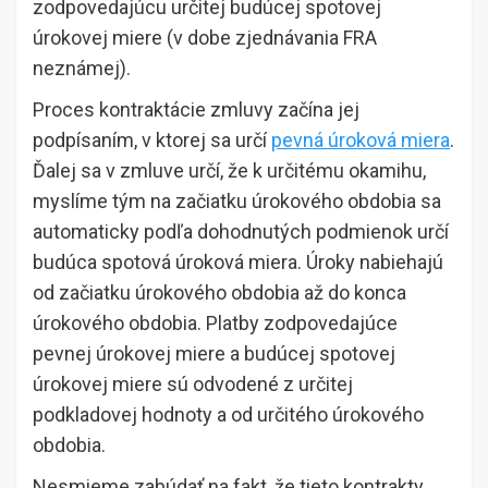
zodpovedajúcu určitej budúcej spotovej
úrokovej miere (v dobe zjednávania FRA
neznámej).
Proces kontraktácie zmluvy začína jej
podpísaním, v ktorej sa určí
pevná úroková miera
.
Ďalej sa v zmluve určí, že k určitému okamihu,
myslíme tým na začiatku úrokového obdobia sa
automaticky podľa dohodnutých podmienok určí
budúca spotová úroková miera. Úroky nabiehajú
od začiatku úrokového obdobia až do konca
úrokového obdobia. Platby zodpovedajúce
pevnej úrokovej miere a budúcej spotovej
úrokovej miere sú odvodené z určitej
podkladovej hodnoty a od určitého úrokového
obdobia.
Nesmieme zabúdať na fakt, že tieto kontrakty