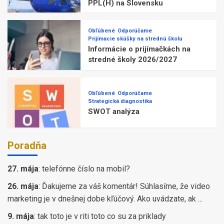
PPL(H) na Slovensku
Obľúbené
Odporúčame
Prijímacie skúšky na strednú školu
Informácie o prijímačkách na
stredné školy 2026/2027
Obľúbené
Odporúčame
Strategická diagnostika
SWOT analýza
Poradňa
27. mája
:
telefónne číslo na mobil?
26. mája
:
Ďakujeme za váš komentár! Súhlasíme, že video
marketing je v dnešnej dobe kľúčový. Ako uvádzate, ak ...
9. mája
:
tak toto je v riti toto co su za priklady