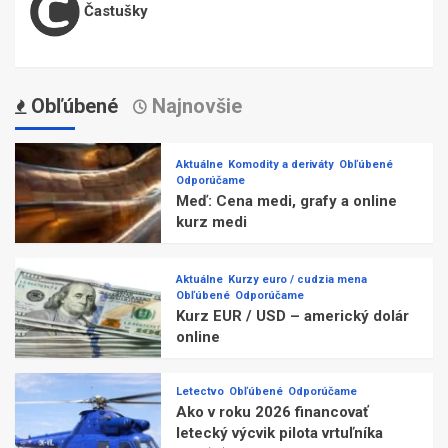
Častušky
Obľúbené
Najnovšie
Aktuálne
Komodity a deriváty
Obľúbené
Odporúčame
Meď: Cena medi, grafy a online
kurz medi
Aktuálne
Kurzy euro / cudzia mena
Obľúbené
Odporúčame
Kurz EUR / USD – americký dolár
online
Letectvo
Obľúbené
Odporúčame
Ako v roku 2026 financovať
letecký výcvik pilota vrtuľníka