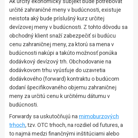
Ak určitý ekonomický subjekt bude potrebovať
určité zahraničné meny v budúcnosti, existuje
neistota aký bude príslušný kurz určitej
devízovej meny v budúcnosti. Z tohto dôvodu sa
obchodný klient snaží zabezpečiť si budúcu
cenu zahraničnej meny, za ktorú sa mena v
budúcnosti nakúpi a takúto možnosť ponúka
dodávkový devízový trh. Obchodovanie na
dodávkovom trhu vyúsťuje do uzavretia
dodávkového (forward) kontraktu o budúcom
dodaní špecifikovaného objemu zahraničnej
meny za určitú cenu k určitému dátumu v
budúcnosti.
Forwardy sa uskutočňujú na
mimoburzových
trhoch
, tzv. OTC trhoch, na rozdiel od futures, a
to najmä medzi finančnými inštitúciami alebo