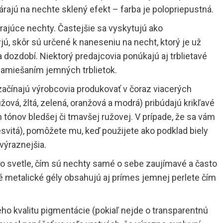
árajú na nechte sklený efekt – farba je polopriepustná.
rajúce nechty. Častejšie sa vyskytujú ako
yjú, skôr sú určené k naneseniu na necht, ktorý je už
a dozdobí. Niektorý predajcovia ponúkajú aj trblietavé
o zamiešaním jemných trblietok.
 začínajú výrobcovia produkovať v čoraz viacerých
ová, žltá, zelená, oranžová a modrá) pribúdajú krikľavé
ch tónov bledšej či tmavšej ružovej. V prípade, že sa vám
esvitá), pomôžete mu, keď použijete ako podklad biely
 výraznejšia.
vo svetle, čím sú nechty samé o sebe zaujímavé a často
ré metalické gély obsahujú aj prímes jemnej perlete čím
jeho kvalitu pigmentácie (pokiaľ nejde o transparentnú