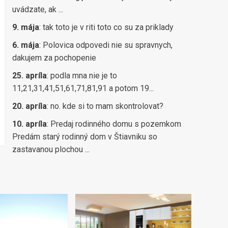
uvádzate, ak ...
9. mája
:
tak toto je v riti toto co su za priklady
6. mája
:
Polovica odpovedi nie su spravnych,
dakujem za pochopenie
25. apríla
:
podla mna nie je to
11,21,31,41,51,61,71,81,91 a potom 19...
20. apríla
:
no. kde si to mam skontrolovat?
10. apríla
:
Predaj rodinného domu s pozemkom
Predám starý rodinný dom v Štiavniku so
zastavanou plochou ...