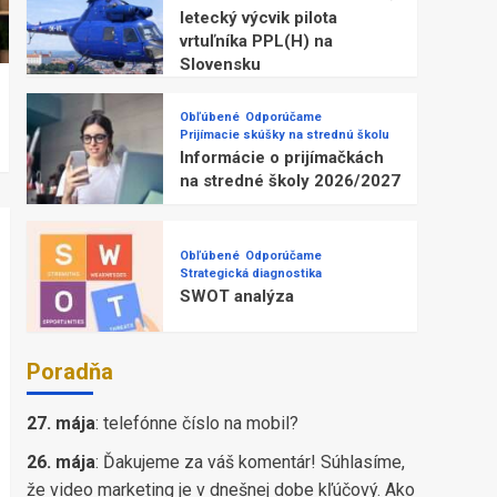
letecký výcvik pilota
vrtuľníka PPL(H) na
Slovensku
Obľúbené
Odporúčame
Prijímacie skúšky na strednú školu
Informácie o prijímačkách
na stredné školy 2026/2027
Obľúbené
Odporúčame
Strategická diagnostika
SWOT analýza
Poradňa
27. mája
:
telefónne číslo na mobil?
26. mája
:
Ďakujeme za váš komentár! Súhlasíme,
že video marketing je v dnešnej dobe kľúčový. Ako