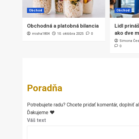
Obchod
Obchod
Obchodná a platobná bilancia
Lidl prin
ako dve m
misha1804
10. októbra 2025
0
Simona Če
0
Poradňa
Potrebujete radu? Chcete pridať komentár, doplniť al
Ďakujeme ♥
Váš text