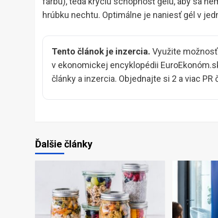
farbu), teda kryciu schopnosť gélu, aby sa ne
hrúbku nechtu. Optimálne je naniesť gél v jed
Tento článok je inzercia.
Využite možnosť v
v ekonomickej encyklopédii EuroEkonóm.sk
články a inzercia
. Objednajte si 2 a viac PR
Ďalšie články