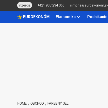
Skip
Inzercia
+421 907 234 066
simona@euroekonom.s
to
content
EUROEKONÓM
Ekonomika
Podnikanie
HOME
OBCHOD
FAREBNÝ GÉL