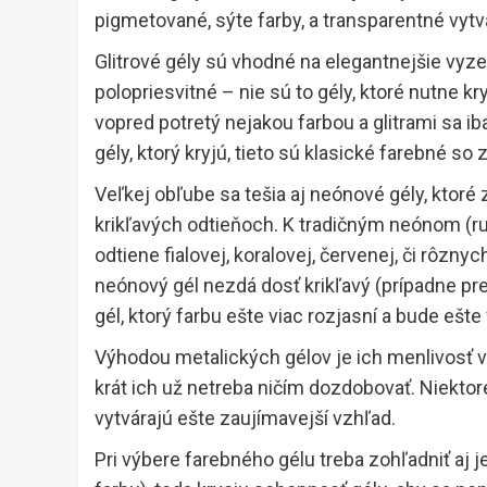
pigmetované, sýte farby, a transparentné vytv
Glitrové gély sú vhodné na elegantnejšie vyze
polopriesvitné – nie sú to gély, ktoré nutne kr
vopred potretý nejakou farbou a glitrami sa ib
gély, ktorý kryjú, tieto sú klasické farebné s
Veľkej obľube sa tešia aj neónové gély, ktoré
krikľavých odtieňoch. K tradičným neónom (ruž
odtiene fialovej, koralovej, červenej, či rôzny
neónový gél nezdá dosť krikľavý (prípadne pr
gél, ktorý farbu ešte viac rozjasní a bude ešte
Výhodou metalických gélov je ich menlivosť 
krát ich už netreba ničím dozdobovať. Niekto
vytvárajú ešte zaujímavejší vzhľad.
Pri výbere farebného gélu treba zohľadniť aj 