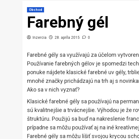
Obchod
Farebný gél
Inzercia
28. apríla 2015
0
Farebné gély sa využívajú za účelom vytvoren
Používanie farebných gélov je spomedzi tech
ponuke nájdete klasické farebné uv gély, trbli
mnohé značky prichádzajú na trh aj s novinka
Ako sa v nich vyznať?
Klasické farebné gély sa používajú na permane
sú kvalitnejšie a trvácnejšie. Výhodou je že 
štruktúru. Použijú sa buď na nakreslenie fran
prípadne sa môžu používať aj na iné kreatívnej
Farebné gély sa môžu líšiť svojou krycou scho