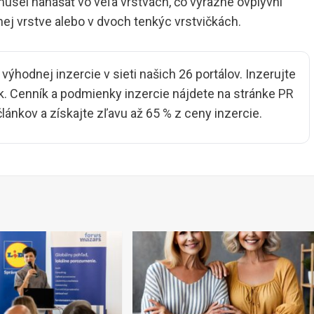
musel nanášať vo veľa vrstvách, čo výrazne ovplyvní
nej vrstve alebo v dvoch tenkýc vrstvičkách.
ýhodnej inzercie v sieti našich 26 portálov. Inzerujte
. Cenník a podmienky inzercie nájdete na stránke
PR
 článkov a získajte zľavu až 65 % z ceny inzercie.