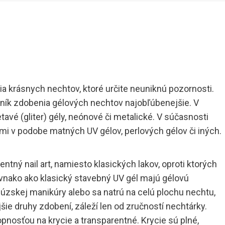
ia krásnych nechtov, ktoré určite neuniknú pozornosti.
ník zdobenia gélových nechtov najobľúbenejšie. V
etavé (gliter) gély, neónové či metalické. V súčasnosti
mi v podobe matných UV gélov, perlových gélov či iných.
ntný nail art, namiesto klasických lakov, oproti ktorých
rovnako ako klasický stavebný UV gél majú gélovú
cúzskej manikúry alebo sa natrú na celú plochu nechtu,
šie druhy zdobení, záleží len od zručností nechtárky.
pnosťou na krycie a transparentné. Krycie sú plné,