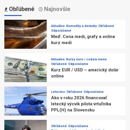
Obľúbené
Najnovšie
Aktuálne
Komodity a deriváty
Obľúbené
Odporúčame
Meď: Cena medi, grafy a online
kurz medi
Aktuálne
Kurzy euro / cudzia mena
Obľúbené
Odporúčame
Kurz EUR / USD – americký dolár
online
Letectvo
Obľúbené
Odporúčame
Ako v roku 2026 financovať
letecký výcvik pilota vrtuľníka
PPL(H) na Slovensku
Obľúbené
Odporúčame