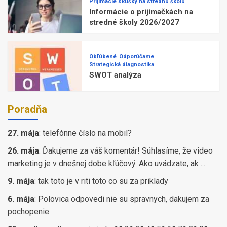
Prijímacie skúšky na strednú školu
Informácie o prijímačkách na
stredné školy 2026/2027
Obľúbené
Odporúčame
Strategická diagnostika
SWOT analýza
Poradňa
27. mája
:
telefónne číslo na mobil?
26. mája
:
Ďakujeme za váš komentár! Súhlasíme, že video
marketing je v dnešnej dobe kľúčový. Ako uvádzate, ak ...
9. mája
:
tak toto je v riti toto co su za priklady
6. mája
:
Polovica odpovedi nie su spravnych, dakujem za
pochopenie