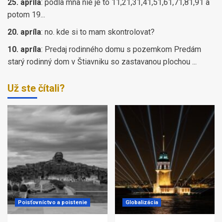
25. apríla
:
podla mna nie je to 11,21,31,41,51,61,71,81,91 a
potom 19...
20. apríla
:
no. kde si to mam skontrolovat?
10. apríla
:
Predaj rodinného domu s pozemkom Predám
starý rodinný dom v Štiavniku so zastavanou plochou ...
Už ste čítali?
Poisťovníctvo a poistenie
Globalizácia