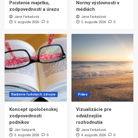
Poistenie majetku,
Normy výslovnosti v
zodpovednosti a úrazu
médiách
Jana Farkašová
Jana Farkašová
5. augusta 2026
0
5. augusta 2026
0
Riadenie ľudských zdrojov
Právo
Koncept spoločenskej
Vizualizácie pre
zodpovednosti
odvážnejšie
podnikov
rozhodnutia
Ján Gašparík
Jana Farkašová
5. augusta 2026
0
4. augusta 2026
0