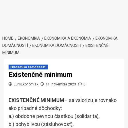
HOME
EKONOMIKA
EKONOMIKA A EKONÓMIA
EKONOMIKA
DOMÁCNOSTÍ
EKONOMIKA DOMÁCNOSTI
EXISTENČNÉ
MINIMUM
Ekonomika domácnosti
Existenčné minimum
EuroEkonóm.sk
11. novembra 2023
0
EXISTENČNÉ MINIMUM
– sa valorizuje rovnako
ako prípadné dôchodky:
a.) obdobne pevnou čiastkou (solidarita),
b.) pohyblivou (zásluhovosť),