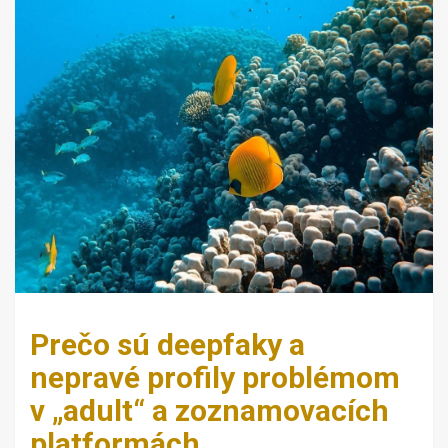
Prečo sú deepfaky a
nepravé profily problémom
v „adult“ a zoznamovacích
platformách