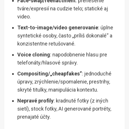
Face-swap/reenactment
: prenesenie
tváre/expresií na cudzie telo; statické aj
video.
Text-to-image/video generovanie
: úplne
syntetické osoby, často „príliš dokonalé“ a
konzistentne retušované.
Voice cloning
: napodobnenie hlasu pre
telefonáty/hlasové správy.
Compositing/„cheapfakes“
: jednoduché
úpravy, zrýchlenie/spomalenie, prestrihy,
skryté titulky, manipulácia kontextu.
Nepravé profily
: kradnuté fotky (z iných
sietí), stock fotky, AI generované portréty,
prenajaté účty.