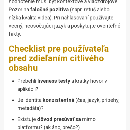
hodnotenie musí byť kontextové a viaczdrojové.
Pozor na
falošné pozitíva
(napr. retuš alebo
nízka kvalita videa). Pri nahlasovaní používajte
vecný, neosočujúci jazyk a poskytujte overiteľné
fakty.
Checklist pre používateľa
pred zdieľaním citlivého
obsahu
Prebehli
liveness testy
a krátky hovor v
aplikácii?
Je identita
konzistentná
(čas, jazyk, príbehy,
metadáta)?
Existuje
dôvod presúvať sa
mimo
platformu? (ak áno, prečo?)