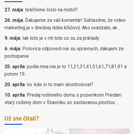
27. mája
:
telefónne číslo na mobil?
26. mája
:
Ďakujeme za váš komentár! Súhlasíme, že video
marketing je v dnešnej dobe kľúčový. Ako uvádzate, ak ...
9. mája
:
tak toto je v riti toto co su za priklady
6. mája
:
Polovica odpovedi nie su spravnych, dakujem za
pochopenie
25. apríla
:
podla mna nie je to 11,21,31,41,51,61,71,81,91 a
potom 19...
20. apríla
:
no. kde si to mam skontrolovat?
10. apríla
:
Predaj rodinného domu s pozemkom Predám
starý rodinný dom v Štiavniku so zastavanou plochou ...
Už ste čítali?