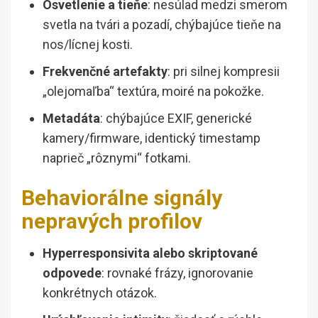
Osvetlenie a tieňe
: nesúlad medzi smerom
svetla na tvári a pozadí, chýbajúce tieňe na
nos/lícnej kosti.
Frekvenčné artefakty
: pri silnej kompresii
„olejomaľba“ textúra, moiré na pokožke.
Metadáta
: chýbajúce EXIF, generické
kamery/firmware, identický timestamp
naprieč „rôznymi“ fotkami.
Behaviorálne signály
nepravých profilov
Hyperresponsivita alebo skriptované
odpovede
: rovnaké frázy, ignorovanie
konkrétnych otázok.