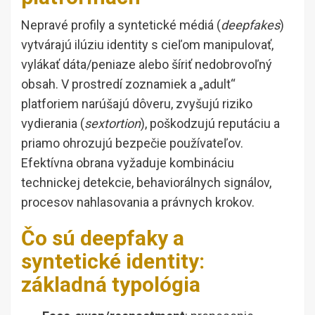
Nepravé profily a syntetické médiá (
deepfakes
)
vytvárajú ilúziu identity s cieľom manipulovať,
vylákať dáta/peniaze alebo šíriť nedobrovoľný
obsah. V prostredí zoznamiek a „adult“
platforiem narúšajú dôveru, zvyšujú riziko
vydierania (
sextortion
), poškodzujú reputáciu a
priamo ohrozujú bezpečie používateľov.
Efektívna obrana vyžaduje kombináciu
technickej detekcie, behaviorálnych signálov,
procesov nahlasovania a právnych krokov.
Čo sú deepfaky a
syntetické identity:
základná typológia