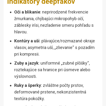
indikátory deepfakov
Oči a blikanie
: neprirodzené frekvencie
žmurkania, chýbajúci mikropohyb očí,
záblesky irísi, nezladenie smeru pohľadu s
hlavou.
Kontúry a uši
: plávajúce/rozmazané okraje
vlasov, asymetria uší, „zlievanie“ s pozadím
pri kompresii.
Zuby a jazyk
: uniformné „zubné plôšky“,
roztekajúce sa hranice pri úsmeve alebo
výslovnosti.
Ruky a šperky
: zvláštne počty prstov,
deformované prstene, nekonzistentná
textúra pokožky.