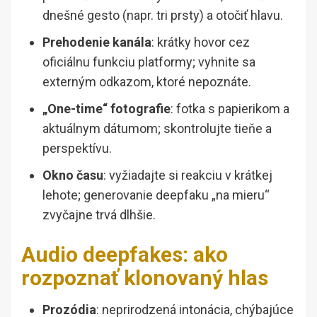
dnešné gesto (napr. tri prsty) a otočiť hlavu.
Prehodenie kanála
: krátky hovor cez
oficiálnu funkciu platformy; vyhnite sa
externým odkazom, ktoré nepoznáte.
„One-time“ fotografie
: fotka s papierikom a
aktuálnym dátumom; skontrolujte tieňe a
perspektívu.
Okno času
: vyžiadajte si reakciu v krátkej
lehote; generovanie deepfaku „na mieru“
zvyčajne trvá dlhšie.
Audio deepfakes: ako
rozpoznať klonovaný hlas
Prozódia
: neprirodzená intonácia, chýbajúce