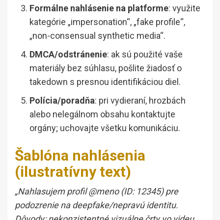
Formálne nahlásenie na platforme
: využite
kategórie „impersonation“, „fake profile“,
„non-consensual synthetic media“.
DMCA/odstránenie
: ak sú použité vaše
materiály bez súhlasu, pošlite žiadosť o
takedown s presnou identifikáciou diel.
Polícia/poradňa
: pri vydieraní, hrozbách
alebo nelegálnom obsahu kontaktujte
orgány; uchovajte všetku komunikáciu.
Šablóna nahlásenia
(ilustratívny text)
„Nahlasujem profil @meno (ID: 12345) pre
podozrenie na deepfake/nepravú identitu.
Dôvody: nekonzistentné vizuálne črty vo videu