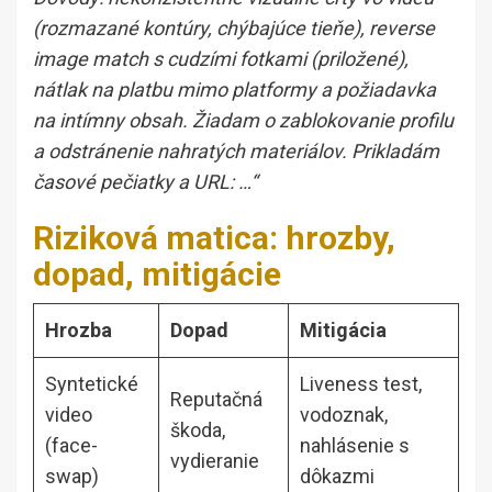
(rozmazané kontúry, chýbajúce tieňe), reverse
image match s cudzími fotkami (priložené),
nátlak na platbu mimo platformy a požiadavka
na intímny obsah. Žiadam o zablokovanie profilu
a odstránenie nahratých materiálov. Prikladám
časové pečiatky a URL: …“
Riziková matica: hrozby,
dopad, mitigácie
Hrozba
Dopad
Mitigácia
Syntetické
Liveness test,
Reputačná
video
vodoznak,
škoda,
(face-
nahlásenie s
vydieranie
swap)
dôkazmi