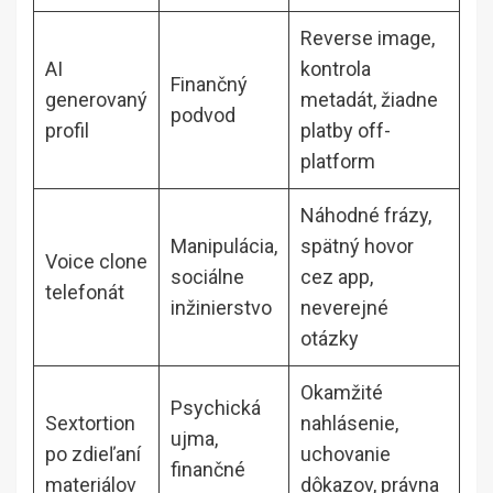
Reverse image,
AI
kontrola
Finančný
generovaný
metadát, žiadne
podvod
profil
platby off-
platform
Náhodné frázy,
Manipulácia,
spätný hovor
Voice clone
sociálne
cez app,
telefonát
inžinierstvo
neverejné
otázky
Okamžité
Psychická
Sextortion
nahlásenie,
ujma,
po zdieľaní
uchovanie
finančné
materiálov
dôkazov, právna