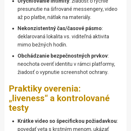
Urýchľovanie intimity
: žiadosť o rýchle
presunutie na šifrované messengery, video
až po platbe, nátlak na materiály.
Nekonzistentný čas/časové pásmo
:
deklarovaná lokalita vs. viditeľná aktivita
mimo bežných hodín.
Obchádzanie bezpečnostných prvkov
:
neochota overiť identitu v rámci platformy,
žiadosť o vypnutie screenshot ochrany.
Praktiky overenia:
„liveness“ a kontrolované
testy
Krátke video so špecifickou požiadavkou
:
povedať veta s krstným menom, ukázať