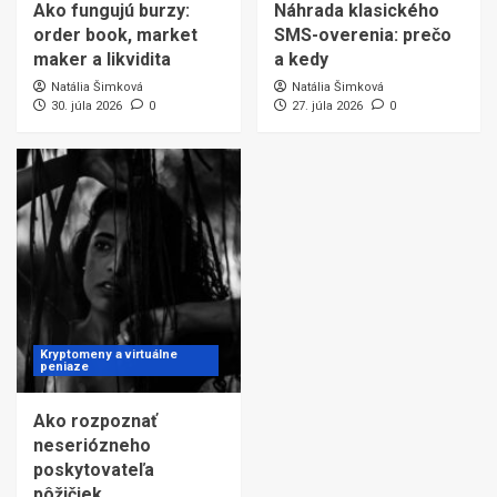
Ako fungujú burzy:
Náhrada klasického
order book, market
SMS-overenia: prečo
maker a likvidita
a kedy
Natália Šimková
Natália Šimková
30. júla 2026
0
27. júla 2026
0
Kryptomeny a virtuálne
peniaze
Ako rozpoznať
neseriózneho
poskytovateľa
pôžičiek