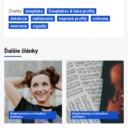
Značky:
deepfake
Deepfakes & fake profily
detekcia
nahlásenie
nepravé profily
ochrana
overenie
signály
Ďalšie články
Kryptomeny a virtuálne
Kryptomeny a virtuálne
peniaze
peniaze