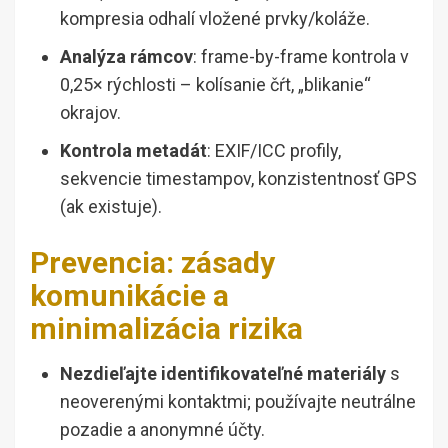
kompresia odhalí vložené prvky/koláže.
Analýza rámcov
: frame-by-frame kontrola v
0,25× rýchlosti – kolísanie čŕt, „blikanie“
okrajov.
Kontrola metadát
: EXIF/ICC profily,
sekvencie timestampov, konzistentnosť GPS
(ak existuje).
Prevencia: zásady
komunikácie a
minimalizácia rizika
Nezdieľajte identifikovateľné materiály
s
neoverenými kontaktmi; používajte neutrálne
pozadie a anonymné účty.