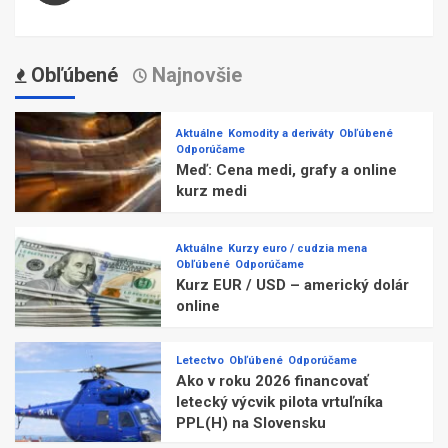
Obľúbené
Najnovšie
Aktuálne
Komodity a deriváty
Obľúbené
Odporúčame
Meď: Cena medi, grafy a online
kurz medi
Aktuálne
Kurzy euro / cudzia mena
Obľúbené
Odporúčame
Kurz EUR / USD – americký dolár
online
Letectvo
Obľúbené
Odporúčame
Ako v roku 2026 financovať
letecký výcvik pilota vrtuľníka
PPL(H) na Slovensku