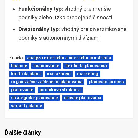
Funkcionálny typ:
vhodný pre menšie
podniky alebo úzko prepojené činnosti
Divizionálny typ:
vhodný pre diverzifikované
podniky s autonómnymi divíziami
Značky:
analýza externého a interného prostredia
financie
financovanie
flexibilita plánovania
kontrola plánu
manažment
marketing
organizačné začlenenie plánovania
plánovací proces
plánovanie
podniková štruktúra
strategické plánovanie
úrovne plánovania
varianty plánov
Ďalšie články