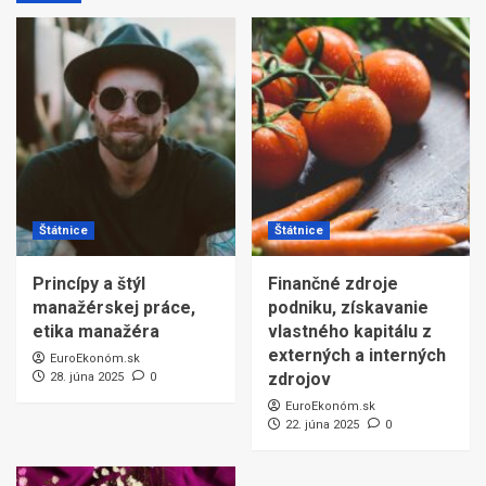
Štátnice
Štátnice
Princípy a štýl
Finančné zdroje
manažérskej práce,
podniku, získavanie
etika manažéra
vlastného kapitálu z
externých a interných
EuroEkonóm.sk
zdrojov
28. júna 2025
0
EuroEkonóm.sk
22. júna 2025
0