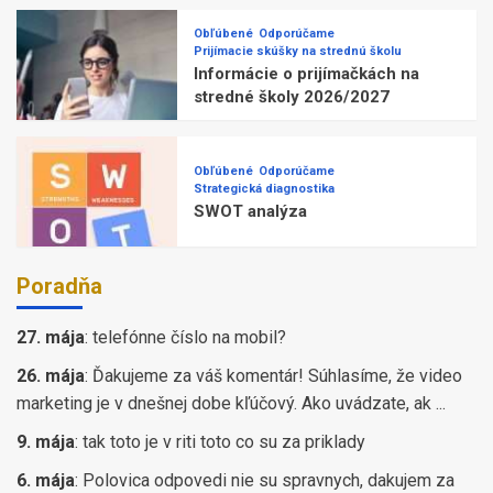
Obľúbené
Odporúčame
Prijímacie skúšky na strednú školu
Informácie o prijímačkách na
stredné školy 2026/2027
Obľúbené
Odporúčame
Strategická diagnostika
SWOT analýza
Poradňa
27. mája
:
telefónne číslo na mobil?
26. mája
:
Ďakujeme za váš komentár! Súhlasíme, že video
marketing je v dnešnej dobe kľúčový. Ako uvádzate, ak ...
9. mája
:
tak toto je v riti toto co su za priklady
6. mája
:
Polovica odpovedi nie su spravnych, dakujem za