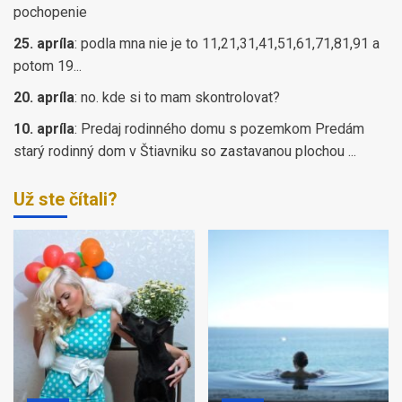
pochopenie
25. apríla
:
podla mna nie je to 11,21,31,41,51,61,71,81,91 a
potom 19...
20. apríla
:
no. kde si to mam skontrolovat?
10. apríla
:
Predaj rodinného domu s pozemkom Predám
starý rodinný dom v Štiavniku so zastavanou plochou ...
Už ste čítali?