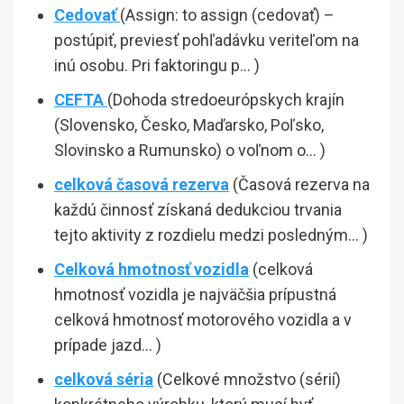
Cedovať
(Assign: to assign (cedovať) –
postúpiť, previesť pohľadávku veriteľom na
inú osobu. Pri faktoringu p… )
CEFTA
(Dohoda stredoeurópskych krajín
(Slovensko, Česko, Maďarsko, Poľsko,
Slovinsko a Rumunsko) o voľnom o… )
celková časová rezerva
(Časová rezerva na
každú činnosť získaná dedukciou trvania
tejto aktivity z rozdielu medzi posledným… )
Celková hmotnosť vozidla
(celková
hmotnosť vozidla je najväčšia prípustná
celková hmotnosť motorového vozidla a v
prípade jazd… )
celková séria
(Celkové množstvo (sérií)