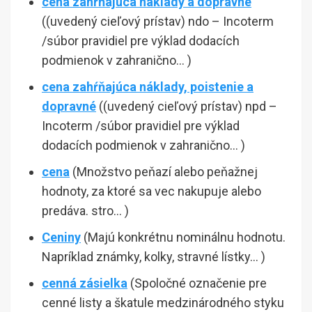
cena zahŕňajúca náklady a dopravné
((uvedený cieľový prístav) ndo – Incoterm
/súbor pravidiel pre výklad dodacích
podmienok v zahranično… )
cena zahŕňajúca náklady, poistenie a
dopravné
((uvedený cieľový prístav) npd –
Incoterm /súbor pravidiel pre výklad
dodacích podmienok v zahranično… )
cena
(Množstvo peňazí alebo peňažnej
hodnoty, za ktoré sa vec nakupuje alebo
predáva. stro… )
Ceniny
(Majú konkrétnu nominálnu hodnotu.
Napríklad známky, kolky, stravné lístky… )
cenná zásielka
(Spoločné označenie pre
cenné listy a škatule medzinárodného styku