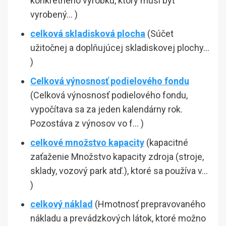
konkrétneho výrobku, ktorý musí byť
vyrobený… )
celková skladisková plocha
(Súčet
užitočnej a doplňujúcej skladiskovej plochy…
)
Celková výnosnosť podielového fondu
(Celková výnosnosť podielového fondu,
vypočítava sa za jeden kalendárny rok.
Pozostáva z výnosov vo f… )
celkové množstvo kapacity
(kapacitné
zaťaženie Množstvo kapacity zdroja (stroje,
sklady, vozový park atď.), ktoré sa používa v…
)
celkový náklad
(Hmotnosť prepravovaného
nákladu a prevádzkových látok, ktoré možno