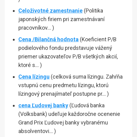
Celoživotné zamestnanie
(Politika
japonských firiem pri zamestnávaní
pracovníkov… )
Cena /Bilančná hodnota
(Koeficient P/B
podielového fondu predstavuje vážený
priemer ukazovateľov P/B všetkých akcií,
ktoré s… )
Cena lízingu
(celková suma lízingu. Zahŕňa
vstupnú cenu predmetu lízingu, ktorú
lízingový prenajímateľ postupne pr… )
cena Ľudovej banky
(Ľudová banka
(Volksbank) udeľuje každoročne ocenenie
Grand Prix Ľudovej banky vybranému
absolventovi… )