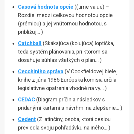
Casová hodnota opcie
((time value) –
Rozdiel medzi celkovou hodnotou opcie
(prémiou) a jej vnútornou hodnotou, s
približuj… )
Catchball
(Skákajúca (kolujúca) loptička,
teda systém plánovania, pri ktorom sa
dosahuje súhlas všetkých o plán… )
Cecchiniho správa
(V Cockfieldovej bielej
knihe z júna 1985 Európska komisia určila
legislatívne opatrenia vhodné na vy… )
CEDAC
(Diagram príčin a následkov s
pridanými kartami s návrhmi na zlepšenie… )
Cedent
(Z latinčiny, osoba, ktorá cesiou
previedla svoju pohľadávku na iného… )