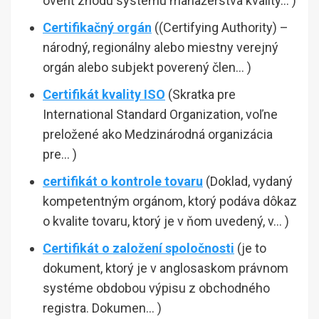
overiť zhodu systému manažérstva kvality… )
Certifikačný orgán
((Certifying Authority) –
národný, regionálny alebo miestny verejný
orgán alebo subjekt poverený člen… )
Certifikát kvality ISO
(Skratka pre
International Standard Organization, voľne
preložené ako Medzinárodná organizácia
pre… )
certifikát o kontrole tovaru
(Doklad, vydaný
kompetentným orgánom, ktorý podáva dôkaz
o kvalite tovaru, ktorý je v ňom uvedený, v… )
Certifikát o založení spoločnosti
(je to
dokument, ktorý je v anglosaskom právnom
systéme obdobou výpisu z obchodného
registra. Dokumen… )