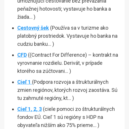
umožňujúci cestovanie bez prevážania
peňažnej hotovosti; vystavuje ho banka a
žiada… )
Cestovný šek
(Používa sa v turizme ako
platobný prostriedok. Vystavuje ho banka na
cudziu banku… )
CFD
((Contract For Difference) – kontrakt na
vyrovnanie rozdielu. Derivát, v prípade
ktorého sa zúčtovani… )
Cieľ 1
(Podpora rozvoja a štrukturálnych
zmien regiónov, ktorých rozvoj zaostáva. Sú
tu zahrnuté regióny, kt… )
Cieľ 1, 2, 3
(ciele pomoci zo štrukturálnych
fondov EÚ. Cieľ 1 sú regióny s HDP na
obyvateľa nižším ako 75% prieme… )