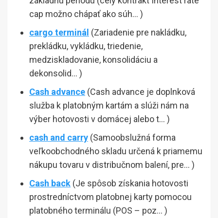
základnú periódu (celý kontrakt Interest rate
cap možno chápať ako súh… )
cargo terminál
(Zariadenie pre nakládku,
prekládku, vykládku, triedenie,
medziskladovanie, konsolidáciu a
dekonsolid… )
Cash advance
(Cash advance je doplnková
služba k platobným kartám a slúži nám na
výber hotovosti v domácej alebo t… )
cash and carry
(Samoobslužná forma
veľkoobchodného skladu určená k priamemu
nákupu tovaru v distribučnom balení, pre… )
Cash back
(Je spôsob získania hotovosti
prostredníctvom platobnej karty pomocou
platobného terminálu (POS – poz… )