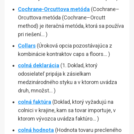
Cochrane-Orcuttova metóda
(Cochrane–
Orcuttova metóda (Cochrane–Orcutt
method) je iteračná metóda, ktorá sa používa
pri riešení… )
Collars
(Úroková opcia pozostávajúca z
kombinácie kontraktov caps a floors… )
colná deklarácia
(1. Doklad, ktorý
odosielateľ pripája k zásielkam
medzinárodného styku a v ktorom uvádza
druh, množst… )
colná faktúra
(Doklad, ktorý vyžadujú na
colnici v krajine, kam sa tovar importuje, v
ktorom vývozca uvádza faktúro… )
colná hodnota
(Hodnota tovaru precleného