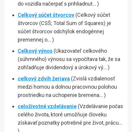
do vozidla načerpať s prihliadnut… )
Celkový súčet štvorcov
(Celkový súčet
štvorcov (CSŠ; Total Sum of Squares) je
súčet štvorcov odchýlok endogénnej
premennej o… )
Celkový výnos
(Ukazovateľ celkového
(súhrnného) výnosu sa vypočítava tak, že sa
zohľadňuje dividendový a úrokový vý… )
celkový zdvih žeriava
(Zvislá vzdialenosť
medzi hornou a dolnou pracovnou polohou
prostriedku na uchopenie bremena… )
celoživotné vzdelávanie
(Vzdelávanie počas
celého života, ktoré umožňuje človeku
získavať poznatky potrebné pre život, prácu…
)