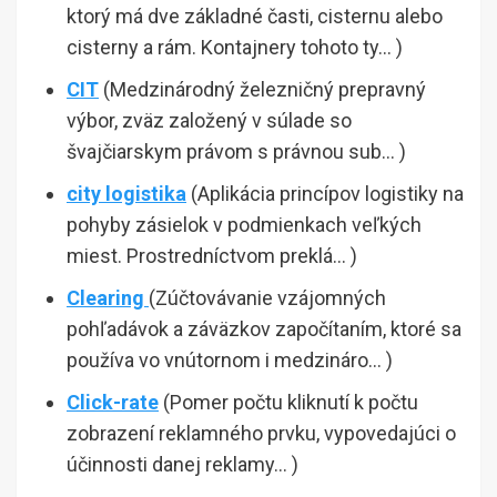
ktorý má dve základné časti, cisternu alebo
cisterny a rám. Kontajnery tohoto ty… )
CIT
(Medzinárodný železničný prepravný
výbor, zväz založený v súlade so
švajčiarskym právom s právnou sub… )
city logistika
(Aplikácia princípov logistiky na
pohyby zásielok v podmienkach veľkých
miest. Prostredníctvom preklá… )
Clearing
(Zúčtovávanie vzájomných
pohľadávok a záväzkov započítaním, ktoré sa
používa vo vnútornom i medzináro… )
Click-rate
(Pomer počtu kliknutí k počtu
zobrazení reklamného prvku, vypovedajúci o
účinnosti danej reklamy… )