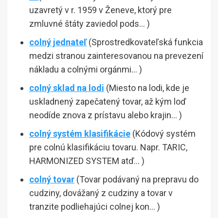
uzavretý v r. 1959 v Ženeve, ktorý pre
zmluvné štáty zaviedol pods… )
colný jednateľ
(Sprostredkovateľská funkcia
medzi stranou zainteresovanou na prevezení
nákladu a colnými orgánmi… )
colný sklad na lodi
(Miesto na lodi, kde je
uskladnený zapečatený tovar, až kým loď
neodíde znova z prístavu alebo krajin… )
colný systém klasifikácie
(Kódový systém
pre colnú klasifikáciu tovaru. Napr. TARIC,
HARMONIZED SYSTEM atď… )
colný tovar
(Tovar podávaný na prepravu do
cudziny, dovážaný z cudziny a tovar v
tranzite podliehajúci colnej kon… )