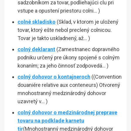
sadzobníkom za tovar, podliehajúci clu pri
vstupe a opustení priestoru colni… )
colné skladisko
(Sklad, v ktorom je uložený
tovar, ktorý ešte nebol preclený colnicou.
Tovar je takto uskladnený, až… )
colný deklarant
(Zamestnanec dopravného
podniku určený pre úkony spojené s colným
konaním; za jeho činnosť zodpovedá… )
colný dohovor o kontajneroch
((Convention
douaniére relative aux conteneurs) Otvorený
mnohostranný medzinárodný dohovor
uzavretý v… )
colný dohovor o medzinárodnej preprave
tovaru na podklade karnetu
tir
(Mnohostranný medzinárodný dohovor