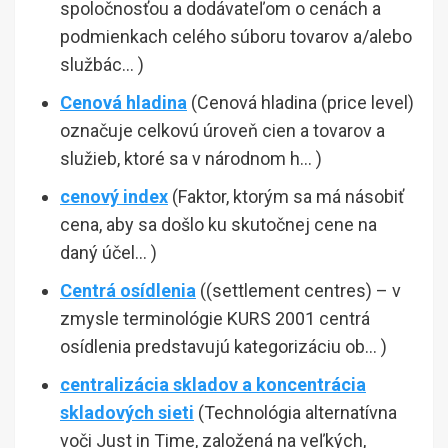
spoločnosťou a dodávateľom o cenách a
podmienkach celého súboru tovarov a/alebo
službác… )
Cenová hladina
(Cenová hladina (price level)
označuje celkovú úroveň cien a tovarov a
služieb, ktoré sa v národnom h… )
cenový index
(Faktor, ktorým sa má násobiť
cena, aby sa došlo ku skutočnej cene na
daný účel… )
Centrá osídlenia
((settlement centres) – v
zmysle terminológie KURS 2001 centrá
osídlenia predstavujú kategorizáciu ob… )
centralizácia skladov a koncentrácia
skladových sieti
(Technológia alternatívna
voči Just in Time, založená na veľkých,