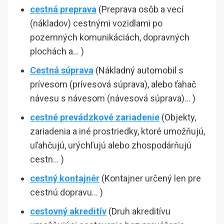
cestná preprava
(Preprava osôb a vecí
(nákladov) cestnými vozidlami po
pozemných komunikáciách, dopravných
plochách a… )
Cestná súprava
(Nákladný automobil s
prívesom (prívesová súprava), alebo ťahač
návesu s návesom (návesová súprava)… )
cestné prevádzkové zariadenie
(Objekty,
zariadenia a iné prostriedky, ktoré umožňujú,
uľahčujú, urýchľujú alebo zhospodárňujú
cestn… )
cestný kontajnér
(Kontajner určený len pre
cestnú dopravu… )
cestovný akreditív
(Druh akreditívu