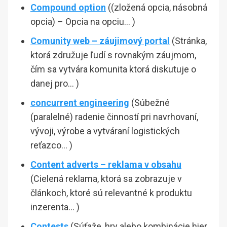
Compound option
((zložená opcia, násobná
opcia) – Opcia na opciu… )
Comunity web – záujimový portal
(Stránka,
ktorá združuje ľudí s rovnakým záujmom,
čím sa vytvára komunita ktorá diskutuje o
danej pro… )
concurrent engineering
(Súbežné
(paralelné) radenie činností pri navrhovaní,
vývoji, výrobe a vytváraní logistických
reťazco… )
Content adverts – reklama v obsahu
(Cielená reklama, ktorá sa zobrazuje v
článkoch, ktoré sú relevantné k produktu
inzerenta… )
Contests
(Súťaže, hry alebo kombinácie hier