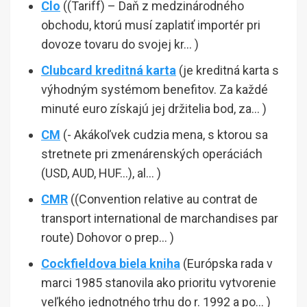
Clo
((Tariff) – Daň z medzinárodného
obchodu, ktorú musí zaplatiť importér pri
dovoze tovaru do svojej kr… )
Clubcard kreditná karta
(je kreditná karta s
výhodným systémom benefitov. Za každé
minuté euro získajú jej držitelia bod, za… )
CM
(- Akákoľvek cudzia mena, s ktorou sa
stretnete pri zmenárenských operáciách
(USD, AUD, HUF…), al… )
CMR
((Convention relative au contrat de
transport international de marchandises par
route) Dohovor o prep… )
Cockfieldova biela kniha
(Európska rada v
marci 1985 stanovila ako prioritu vytvorenie
veľkého jednotného trhu do r. 1992 a po… )