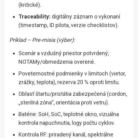
(kritické).
Traceability:
digitálny záznam o vykonaní
(timestamp, ID pilota, verzie checklistov).
Príklad – Pre-misia (výber):
Scenár a vzdušný priestor potvrdený;
NOTAMy/obmedzenia overené.
Poveternostné podmienky v limitoch (vietor,
zrážky, teplota), rezerva 20 % oproti limitu.
Oblasť štartu/pristátia zabezpečená (cordon,
„sterilná zóna“, orientácia proti vetru).
Batérie: SoH, SoC, teplotné okno, vizuálna
kontrola napuchnutia, logy počtu cyklov.
Kontrola RF: priradený kanál, spektrálne