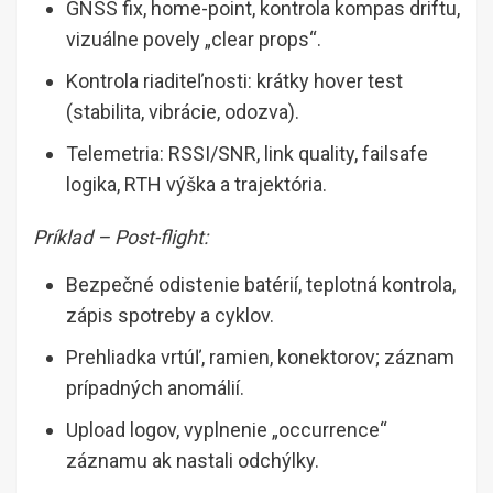
GNSS fix, home-point, kontrola kompas driftu,
vizuálne povely „clear props“.
Kontrola riaditeľnosti: krátky hover test
(stabilita, vibrácie, odozva).
Telemetria: RSSI/SNR, link quality, failsafe
logika, RTH výška a trajektória.
Príklad – Post-flight:
Bezpečné odistenie batérií, teplotná kontrola,
zápis spotreby a cyklov.
Prehliadka vrtúľ, ramien, konektorov; záznam
prípadných anomálií.
Upload logov, vyplnenie „occurrence“
záznamu ak nastali odchýlky.