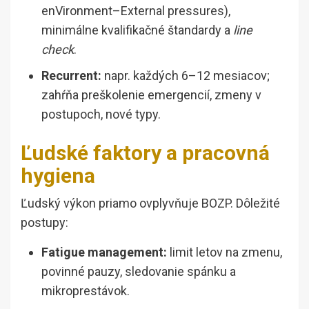
enVironment–External pressures),
minimálne kvalifikačné štandardy a
line
check
.
Recurrent:
napr. každých 6–12 mesiacov;
zahŕňa preškolenie emergencií, zmeny v
postupoch, nové typy.
Ľudské faktory a pracovná
hygiena
Ľudský výkon priamo ovplyvňuje BOZP. Dôležité
postupy:
Fatigue management:
limit letov na zmenu,
povinné pauzy, sledovanie spánku a
mikroprestávok.