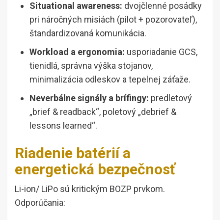
Situational awareness:
dvojčlenné posádky
pri náročných misiách (pilot + pozorovateľ),
štandardizovaná komunikácia.
Workload a ergonomia:
usporiadanie GCS,
tienidlá, správna výška stojanov,
minimalizácia odleskov a tepelnej záťaže.
Neverbálne signály a brífingy:
predletový
„brief & readback“, poletový „debrief &
lessons learned“.
Riadenie batérií a
energetická bezpečnosť
Li-ion/ LiPo sú kritickým BOZP prvkom.
Odporúčania: