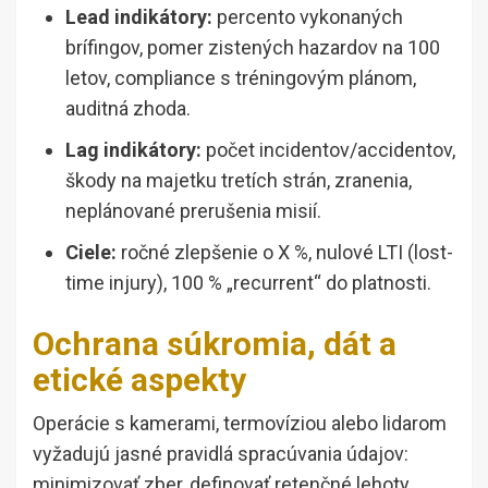
Lead indikátory:
percento vykonaných
brífingov, pomer zistených hazardov na 100
letov, compliance s tréningovým plánom,
auditná zhoda.
Lag indikátory:
počet incidentov/accidentov,
škody na majetku tretích strán, zranenia,
neplánované prerušenia misií.
Ciele:
ročné zlepšenie o X %, nulové LTI (lost-
time injury), 100 % „recurrent“ do platnosti.
Ochrana súkromia, dát a
etické aspekty
Operácie s kamerami, termovíziou alebo lidarom
vyžadujú jasné pravidlá spracúvania údajov:
minimizovať zber, definovať retenčné lehoty,