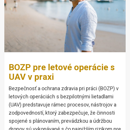
BOZP pre letové operácie s
UAV v praxi
Bezpečnosť a ochrana zdravia pri práci (BOZP) v
letových operáciách s bezpilotnými lietadlami
(UAV) predstavuje rámec procesov, nástrojov a
zodpovedností, ktorý zabezpečuje, že činnosti
spojené s plánovaním, prevádzkou a údržbou
dronov sú vykonávané s čo najnižším rizikom pre