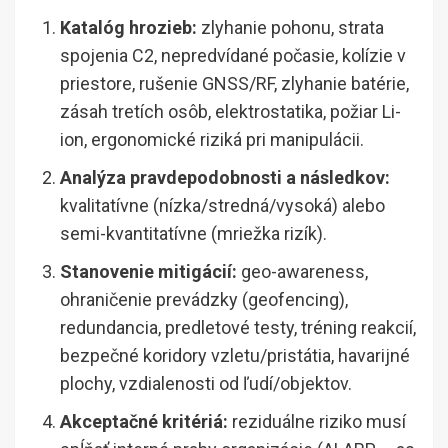
Katalóg hrozieb:
zlyhanie pohonu, strata
spojenia C2, nepredvídané počasie, kolízie v
priestore, rušenie GNSS/RF, zlyhanie batérie,
zásah tretích osôb, elektrostatika, požiar Li-
ion, ergonomické riziká pri manipulácii.
Analýza pravdepodobnosti a následkov:
kvalitatívne (nízka/stredná/vysoká) alebo
semi-kvantitatívne (mriežka rizík).
Stanovenie mitigácií:
geo-awareness,
ohraničenie prevádzky (geofencing),
redundancia, predletové testy, tréning reakcií,
bezpečné koridory vzletu/pristátia, havarijné
plochy, vzdialenosti od ľudí/objektov.
Akceptačné kritériá:
reziduálne riziko musí