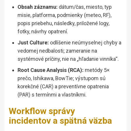
Obsah záznamu:
dátum/čas, miesto, typ
misie, platforma, podmienky (meteo, RF),
popis priebehu, následky, priložené logy,
fotky, návrhy opatrení.
Just Culture:
odlíšenie neúmyselnej chyby a
vedomej nedbalosti; zameranie na
systémové príčiny, nie na „hľadanie vinníka“.
Root Cause Analysis (RCA):
metódy 5×
prečo, Ishikawa, BowTie; výstupom sú
korekčné (CAR) a preventívne opatrenia
(PAR) s termínmi a vlastníkmi.
Workflow správy
incidentov a spätná väzba