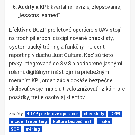
Audity a KPI:
kvartálne revízie, zlepšovanie,
„lessons learned“.
Efektívne BOZP pre letové operácie s UAV stojí
na troch pilieroch: disciplinované checklisty,
systematický tréning a funkčný incident
reporting v duchu Just Culture. Keď sú tieto
prvky integrované do SMS a podporené jasnými
rolami, digitálnymi nástrojmi a priebežným
meraním KPI, organizácia dokáže bezpečne
škálovať svoje misie a trvalo znižovať riziká – pre
posádky, tretie osoby aj klientov.
Značky:
BOZP pre letové operácie
checklisty
CRM
incident reporting
kultúra bezpečnosti
riziká
SOP
tréning