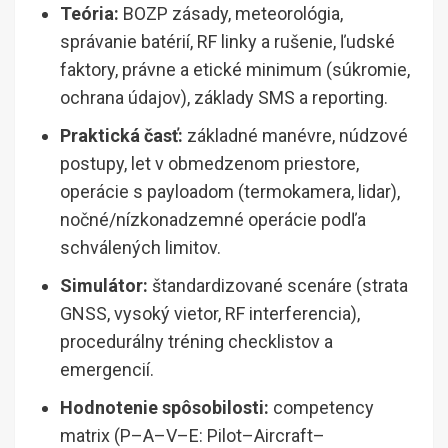
Teória:
BOZP zásady, meteorológia,
správanie batérií, RF linky a rušenie, ľudské
faktory, právne a etické minimum (súkromie,
ochrana údajov), základy SMS a reporting.
Praktická časť:
základné manévre, núdzové
postupy, let v obmedzenom priestore,
operácie s payloadom (termokamera, lidar),
nočné/nízkonadzemné operácie podľa
schválených limitov.
Simulátor:
štandardizované scenáre (strata
GNSS, vysoký vietor, RF interferencia),
procedurálny tréning checklistov a
emergencií.
Hodnotenie spôsobilosti:
competency
matrix (P–A–V–E: Pilot–Aircraft–