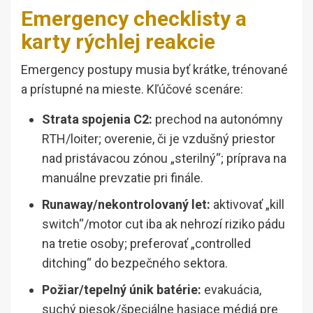
Emergency checklisty a
karty rýchlej reakcie
Emergency postupy musia byť krátke, trénované
a prístupné na mieste. Kľúčové scenáre:
Strata spojenia C2:
prechod na autonómny
RTH/loiter; overenie, či je vzdušný priestor
nad pristávacou zónou „sterilný“; príprava na
manuálne prevzatie pri finále.
Runaway/nekontrolovaný let:
aktivovať „kill
switch“/motor cut iba ak nehrozí riziko pádu
na tretie osoby; preferovať „controlled
ditching“ do bezpečného sektora.
Požiar/tepelný únik batérie:
evakuácia,
suchý piesok/špeciálne hasiace médiá pre