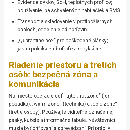
Evidence cyklov, SoH, teplotných profilov;
používanie iba schválených nabíjačiek a BMS.
Transport a skladovanie v protipožiarnych
obaloch, oddelenie od horľavín.
„Quarantine box“ pre poškodené články;
jasná politika end-of-life a recyklácie.
Riadenie priestoru a tretích
osôb: bezpečná zóna a
komunikácia
Na mieste operácie definujte „hot zone“ (len
posádka), „warm zone“ (technika) a „cold zone“
(tretie osoby). Používajte viditeľné označenie,
pásky, kužele a informačné tabule. Návštevníci
musia byť brífovaní a sprevádzaní. Pri práci v