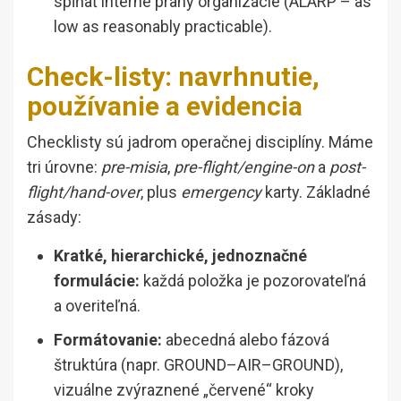
spĺňať interné prahy organizácie (ALARP – as
low as reasonably practicable).
Check-listy: navrhnutie,
používanie a evidencia
Checklisty sú jadrom operačnej disciplíny. Máme
tri úrovne:
pre-misia
,
pre-flight/engine-on
a
post-
flight/hand-over
, plus
emergency
karty. Základné
zásady:
Kratké, hierarchické, jednoznačné
formulácie:
každá položka je pozorovateľná
a overiteľná.
Formátovanie:
abecedná alebo fázová
štruktúra (napr. GROUND–AIR–GROUND),
vizuálne zvýraznené „červené“ kroky