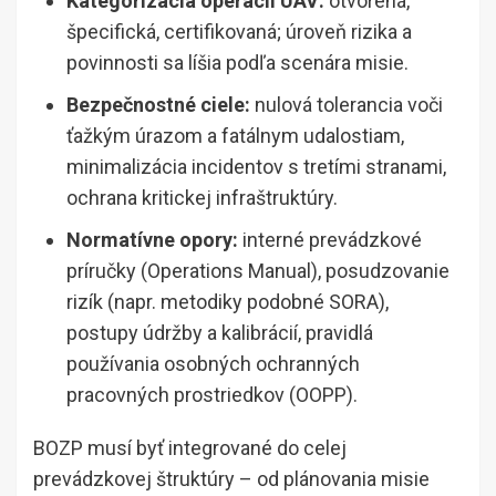
Kategorizácia operácií UAV:
otvorená,
špecifická, certifikovaná; úroveň rizika a
povinnosti sa líšia podľa scenára misie.
Bezpečnostné ciele:
nulová tolerancia voči
ťažkým úrazom a fatálnym udalostiam,
minimalizácia incidentov s tretími stranami,
ochrana kritickej infraštruktúry.
Normatívne opory:
interné prevádzkové
príručky (Operations Manual), posudzovanie
rizík (napr. metodiky podobné SORA),
postupy údržby a kalibrácií, pravidlá
používania osobných ochranných
pracovných prostriedkov (OOPP).
BOZP musí byť integrované do celej
prevádzkovej štruktúry – od plánovania misie