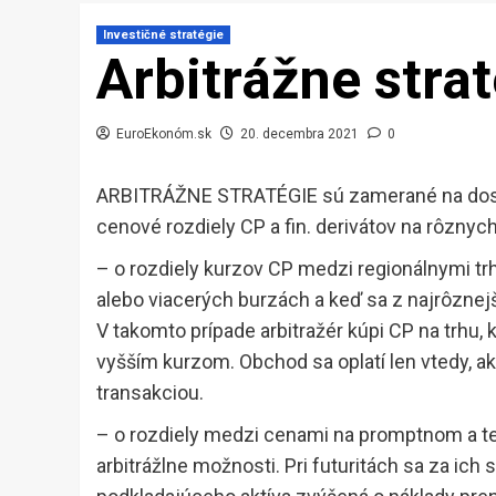
Investičné stratégie
Arbitrážne stra
EuroEkonóm.sk
20. decembra 2021
0
ARBITRÁŽNE STRATÉGIE sú zamerané na dosah
cenové rozdiely CP a fin. derivátov na rôznych
– o rozdiely kurzov CP medzi regionálnymi tr
alebo viacerých burzách a keď sa z najrôznejš
V takomto prípade arbitražér kúpi CP na trhu, k
vyšším kurzom. Obchod sa oplatí len vtedy, ak
transakciou.
– o rozdiely medzi cenami na promptnom a te
arbitrážlne možnosti. Pri futuritách sa za ic