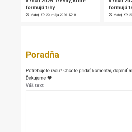
v roku 2026: trendy, ktoré
v roku 202
formujú trhy
formujú t
Matej
20. mája 2026
0
Matej
2
Poradňa
Potrebujete radu? Chcete pridať komentár, doplniť al
Ďakujeme ♥
Váš text