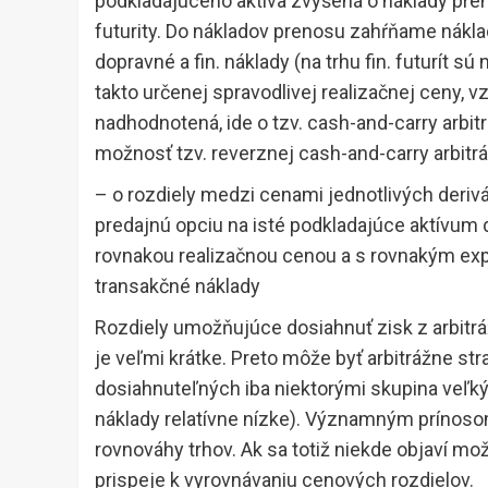
podkladajúceho aktíva zvýšená o náklady pre
futurity. Do nákladov prenosu zahŕňame náklad
dopravné a fin. náklady (na trhu fin. futurít sú
takto určenej spravodlivej realizačnej ceny, v
nadhodnotená, ide o tzv. cash-and-carry arbitr
možnosť tzv. reverznej cash-and-carry arbitrá
– o rozdiely medzi cenami jednotlivých derivá
predajnú opciu na isté podkladajúce aktívum d
rovnakou realizačnou cenou a s rovnakým exp
transakčné náklady
Rozdiely umožňujúce dosiahnuť zisk z arbitráž
je veľmi krátke. Preto môže byť arbitrážne st
dosiahnuteľných iba niektorými skupina veľký
náklady relatívne nízke). Významným prínosom
rovnováhy trhov. Ak sa totiž niekde objaví mož
prispeje k vyrovnávaniu cenových rozdielov.