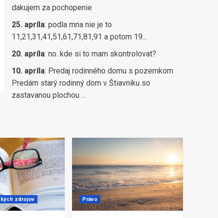
dakujem za pochopenie
25. apríla
:
podla mna nie je to
11,21,31,41,51,61,71,81,91 a potom 19...
20. apríla
:
no. kde si to mam skontrolovat?
10. apríla
:
Predaj rodinného domu s pozemkom
Predám starý rodinný dom v Štiavniku so
zastavanou plochou ...
ských zdrojov
Právo