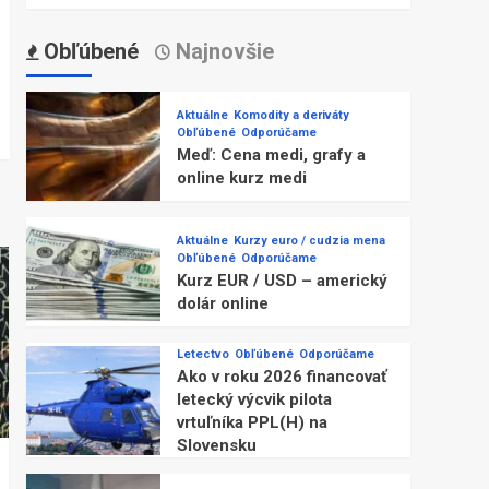
Obľúbené
Najnovšie
Aktuálne
Komodity a deriváty
Obľúbené
Odporúčame
Meď: Cena medi, grafy a
online kurz medi
Aktuálne
Kurzy euro / cudzia mena
Obľúbené
Odporúčame
Kurz EUR / USD – americký
dolár online
Letectvo
Obľúbené
Odporúčame
Ako v roku 2026 financovať
letecký výcvik pilota
vrtuľníka PPL(H) na
Slovensku