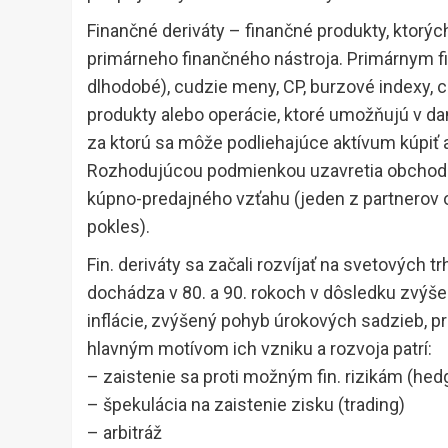
Finančné deriváty – finančné produkty, ktorý
primárneho finančného nástroja. Primárnym f
dlhodobé), cudzie meny, CP, burzové indexy, c
produkty alebo operácie, ktoré umožňujú v da
za ktorú sa môže podliehajúce aktívum kúpiť
Rozhodujúcou podmienkou uzavretia obchodu 
kúpno-predajného vzťahu (jeden z partnerov o
pokles).
Fin. deriváty sa začali rozvíjať na svetových
dochádza v 80. a 90. rokoch v dôsledku zvýšene
inflácie, zvýšený pohyb úrokových sadzieb, 
hlavným motívom ich vzniku a rozvoja patrí:
– zaistenie sa proti možným fin. rizikám (hed
– špekulácia na zaistenie zisku (trading)
– arbitráž