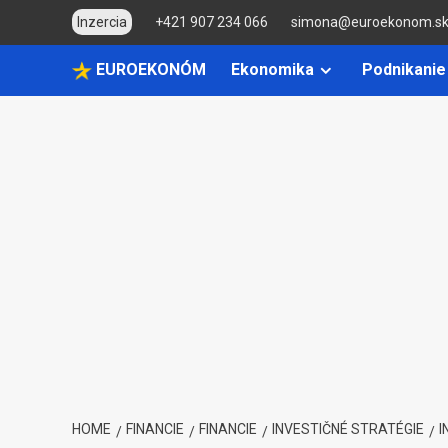
Skip
Inzercia
+421 907 234 066
simona@euroekonom.s
to
content
EUROEKONÓM
Ekonomika
Podnikanie
HOME
FINANCIE
FINANCIE
INVESTIČNÉ STRATÉGIE
I