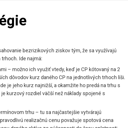
tégie
ovanie bezrizikových ziskov tým, že sa využívajú
 trhoch. Ide najmä:
hmi – možno ich využiť vtedy, keď je CP kótovaný na 2
ích dôvodov kurz daného CP na jednotlivých trhoch líši.
de je jeho kurz najnižší, a okamžite ho predá na trhu s
 je kurzový rozdiel väčší než náklady spojené s
rmínovom trhu – tu sa najčastejšie vytvárajú
h spravodlivú realizačnú cenu považuje spotová cena