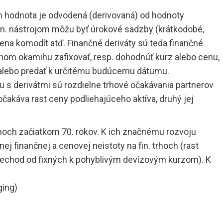
ch hodnota je odvodená (derivovaná) od hodnoty
in. nástrojom môžu byť úrokové sadzby (krátkodobé,
ena komodít atď. Finančné deriváty sú teda finančné
nom okamihu zafixovať, resp. dohodnúť kurz alebo cenu,
 alebo predať k určitému budúcemu dátumu.
s derivátmi sú rozdielne trhové očakávania partnerov
čakáva rast ceny podliehajúceho aktíva, druhý jej
 trhoch začiatkom 70. rokov. K ich značnému rozvoju
j finančnej a cenovej neistoty na fin. trhoch (rast
prechod od fixných k pohyblivým devízovým kurzom). K
ging)