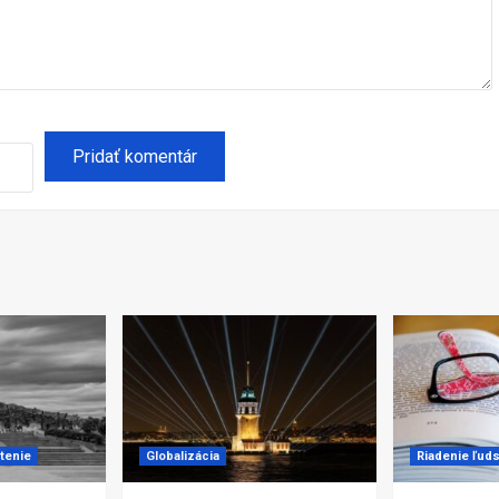
tenie
Globalizácia
Riadenie ľud