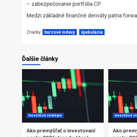
– zabezpečovanie portfólia CP
Medzi základné finančné deriváty patria forwar
Značky:
burzové indexy
špekulácia
Ďalšie články
Investičné stratégie
Investičné st
Ako premýšľať o investovaní
Ako premý