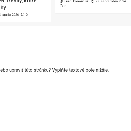
6: trendy, ktoré
EuroEkonóm.sk
29. septembra 2024
rhy
0
3. apríla 2026
0
ebo upraviť túto stránku? Vyplňte textové pole nižšie.