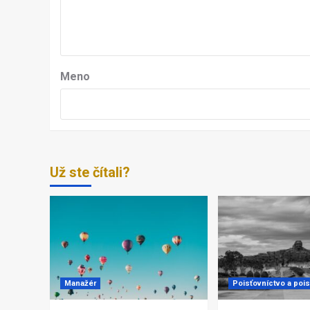
Meno
Už ste čítali?
Manažér
Poisťovníctvo a pois