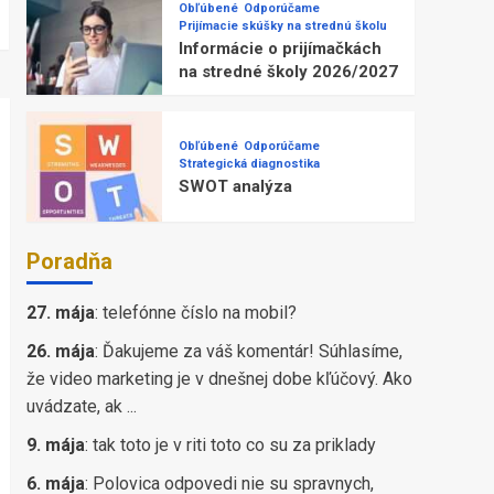
Obľúbené
Odporúčame
Prijímacie skúšky na strednú školu
Informácie o prijímačkách
na stredné školy 2026/2027
Obľúbené
Odporúčame
Strategická diagnostika
SWOT analýza
Poradňa
27. mája
:
telefónne číslo na mobil?
26. mája
:
Ďakujeme za váš komentár! Súhlasíme,
že video marketing je v dnešnej dobe kľúčový. Ako
uvádzate, ak ...
9. mája
:
tak toto je v riti toto co su za priklady
6. mája
:
Polovica odpovedi nie su spravnych,