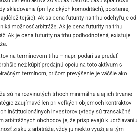
nosu daného aktíva zo súčasnosti do času splatnosti
y skladovania (pri fyzických komoditách), poistenie,
 najdôležitejšie). Ak sa cena futurity na trhu odchyľuje od
zniká možnosť arbitráže. Ak je cena futurity na trhu
áž. Ak je cena futurity na trhu podhodnotená, existuje
že.
tov na termínovom trhu – napr. podarí sa predať
rahšie než kúpiť predajnú opciu na toto aktívum s
iračným termínom, pričom prevýšenie je väčšie ako
e sú na rozvinutých trhoch minimálne a aj ich trvanie
ratégie zaujímavé len pri veľkých objemoch kontraktov
ch inštitucionálnych investorov (vtedy sú transakčné
 arbitrážnych obchodov je, že prispievajú k udržiavaniu
nosť zisku z arbitráže, vždy ju niekto využije a tým