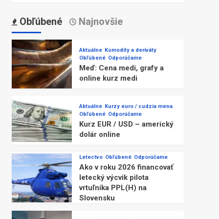
Obľúbené
Najnovšie
Aktuálne
Komodity a deriváty
Obľúbené
Odporúčame
Meď: Cena medi, grafy a
online kurz medi
Aktuálne
Kurzy euro / cudzia mena
Obľúbené
Odporúčame
Kurz EUR / USD – americký
dolár online
Letectvo
Obľúbené
Odporúčame
Ako v roku 2026 financovať
letecký výcvik pilota
vrtuľníka PPL(H) na
Slovensku