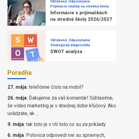
Obľúbené
Odporúčame
Prijímacie skúšky na strednú školu
Informácie o prijímačkách
na stredné školy 2026/2027
Obľúbené
Odporúčame
Strategická diagnostika
SWOT analýza
Poradňa
27. mája
:
telefónne číslo na mobil?
26. mája
:
Ďakujeme za váš komentár! Súhlasíme,
že video marketing je v dnešnej dobe kľúčový. Ako
uvádzate, ak ...
9. mája
:
tak toto je v riti toto co su za priklady
6. mája
:
Polovica odpovedi nie su spravnych,