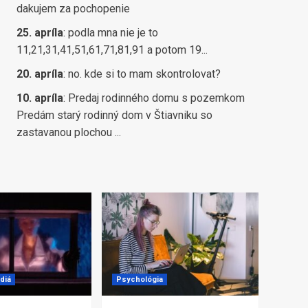
dakujem za pochopenie
25. apríla
:
podla mna nie je to
11,21,31,41,51,61,71,81,91 a potom 19...
20. apríla
:
no. kde si to mam skontrolovat?
10. apríla
:
Predaj rodinného domu s pozemkom
Predám starý rodinný dom v Štiavniku so
zastavanou plochou ...
diá
Psychológia