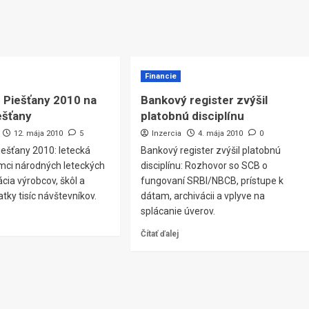
Financie
 Piešťany 2010 na
Bankový register zvýšil
ešťany
platobnú disciplínu
12. mája 2010
5
Inzercia
4. mája 2010
0
iešťany 2010: letecká
Bankový register zvýšil platobnú
ámci národných leteckých
disciplínu: Rozhovor so SCB o
ácia výrobcov, škôl a
fungovaní SRBI/NBCB, prístupe k
atky tisíc návštevníkov.
dátam, archivácii a vplyve na
splácanie úverov.
Čítať ďalej