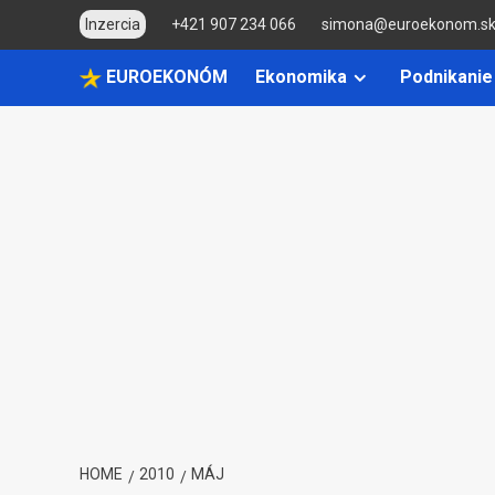
Skip
Inzercia
+421 907 234 066
simona@euroekonom.s
to
content
EUROEKONÓM
Ekonomika
Podnikanie
HOME
2010
MÁJ