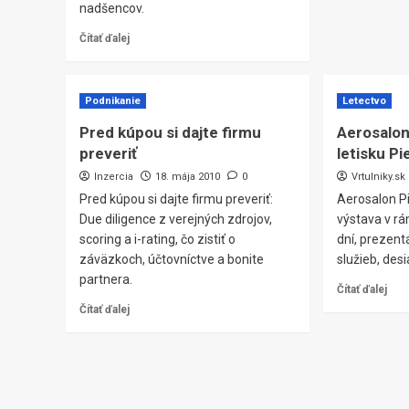
nadšencov.
Čítať ďalej
Podnikanie
Letectvo
Pred kúpou si dajte firmu
Aerosalon
preveriť
letisku Pi
Inzercia
18. mája 2010
0
Vrtulniky.sk
Pred kúpou si dajte firmu preveriť:
Aerosalon P
Due diligence z verejných zdrojov,
výstava v r
scoring a i-rating, čo zistiť o
dní, prezent
záväzkoch, účtovníctve a bonite
služieb, desi
partnera.
Čítať ďalej
Čítať ďalej