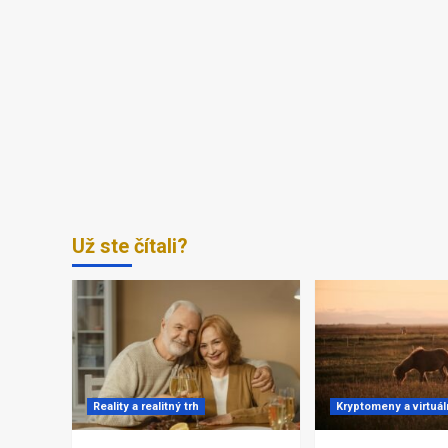
Už ste čítali?
Reality a realitný trh
Kryptomeny a virtuá