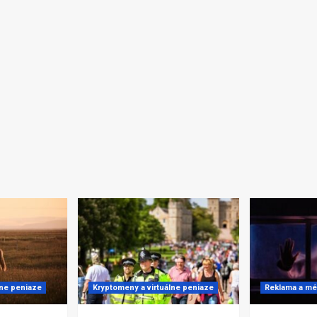
lne peniaze
Kryptomeny a virtuálne peniaze
Reklama a mé