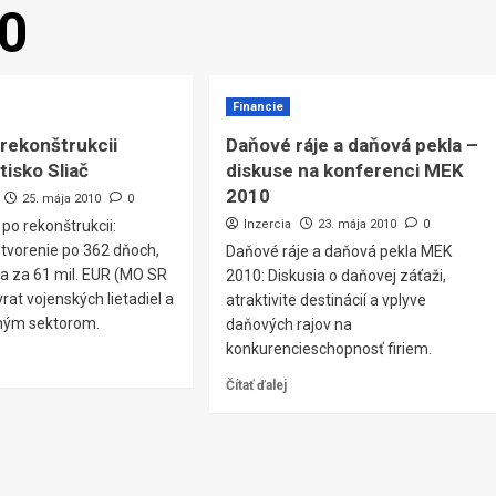
0
Financie
 rekonštrukcii
Daňové ráje a daňová pekla –
etisko Sliač
diskuse na konferenci MEK
2010
25. mája 2010
0
 po rekonštrukcii:
Inzercia
23. mája 2010
0
otvorenie po 362 dňoch,
Daňové ráje a daňová pekla MEK
a za 61 mil. EUR (MO SR
2010: Diskusia o daňovej záťaži,
rat vojenských lietadiel a
atraktivite destinácií a vplyve
ilným sektorom.
daňových rajov na
konkurencieschopnosť firiem.
Čítať ďalej