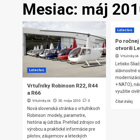
Mesiac:
máj 201
Letectvo
Po ročnej
otvorili L
Vrtulniky.sk
Letisko Sliač
Letectvo
slávnostné 
modernizáci
+ NATO), náv
Vrtuľníky Robinson R22, R44
využitie civ
a R66
Vrtulniky.sk
30. mája 2010
0
Čítať ďalej
Nová slovenská stránka o vrtuľníkoch
Robinson: modely, parametre,
história aj údržba. Prehľad zdrojov od
výrobcu a praktické informácie pre
pilotov, záujemcov a leteckých