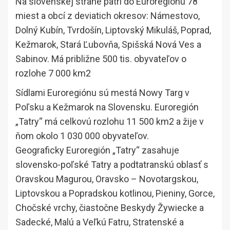
Na slovenskej strane patrí do Euroregiónu 78
miest a obcí z deviatich okresov: Námestovo,
Dolný Kubín, Tvrdošín, Liptovský Mikuláš, Poprad,
Kežmarok, Stará Ľubovňa, Spišská Nová Ves a
Sabinov. Má približne 500 tis. obyvateľov o
rozlohe 7 000 km2
Sídlami Euroregiónu sú mestá Nowy Targ v
Poľsku a Kežmarok na Slovensku. Euroregión
„Tatry“ má celkovú rozlohu 11 500 km2 a žije v
ňom okolo 1 030 000 obyvateľov.
Geograficky Euroregión „Tatry“ zasahuje
slovensko-poľské Tatry a podtatranskú oblasť s
Oravskou Magurou, Oravsko – Novotargskou,
Liptovskou a Popradskou kotlinou, Pieniny, Gorce,
Chočské vrchy, čiastočne Beskydy Žywiecke a
Sadecké, Malú a Veľkú Fatru, Stratenské a