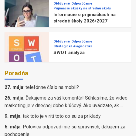
Obľúbené
Odporúčame
Prijímacie skúšky na strednú školu
Informácie o prijímačkách na
stredné školy 2026/2027
Obľúbené
Odporúčame
Strategická diagnostika
SWOT analýza
Poradňa
27. mája
:
telefónne číslo na mobil?
26. mája
:
Ďakujeme za váš komentár! Súhlasíme, že video
marketing je v dnešnej dobe kľúčový. Ako uvádzate, ak ...
9. mája
:
tak toto je v riti toto co su za priklady
6. mája
:
Polovica odpovedi nie su spravnych, dakujem za
pochopenie