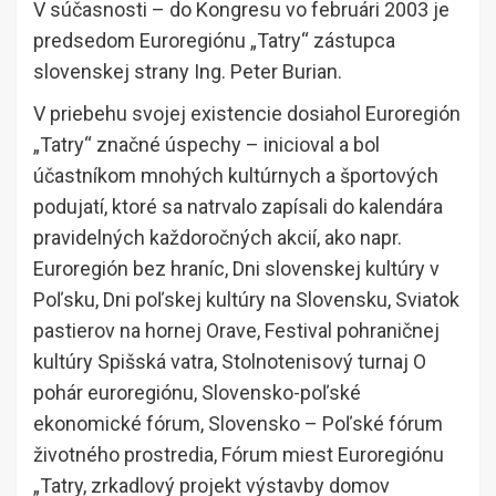
V súčasnosti – do Kongresu vo februári 2003 je
predsedom Euroregiónu „Tatry“ zástupca
slovenskej strany Ing. Peter Burian.
V priebehu svojej existencie dosiahol Euroregión
„Tatry“ značné úspechy – inicioval a bol
účastníkom mnohých kultúrnych a športových
podujatí, ktoré sa natrvalo zapísali do kalendára
pravidelných každoročných akcií, ako napr.
Euroregión bez hraníc, Dni slovenskej kultúry v
Poľsku, Dni poľskej kultúry na Slovensku, Sviatok
pastierov na hornej Orave, Festival pohraničnej
kultúry Spišská vatra, Stolnotenisový turnaj O
pohár euroregiónu, Slovensko-poľské
ekonomické fórum, Slovensko – Poľské fórum
životného prostredia, Fórum miest Euroregiónu
„Tatry, zrkadlový projekt výstavby domov