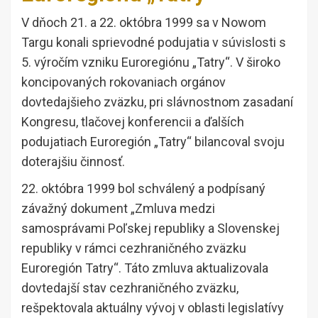
V dňoch 21. a 22. októbra 1999 sa v Nowom
Targu konali sprievodné podujatia v súvislosti s
5. výročím vzniku Euroregiónu „Tatry“. V široko
koncipovaných rokovaniach orgánov
dovtedajšieho zväzku, pri slávnostnom zasadaní
Kongresu, tlačovej konferencii a ďalších
podujatiach Euroregión „Tatry“ bilancoval svoju
doterajšiu činnosť.
22. októbra 1999 bol schválený a podpísaný
závažný dokument „Zmluva medzi
samosprávami Poľskej republiky a Slovenskej
republiky v rámci cezhraničného zväzku
Euroregión Tatry“. Táto zmluva aktualizovala
dovtedajší stav cezhraničného zväzku,
rešpektovala aktuálny vývoj v oblasti legislatívy