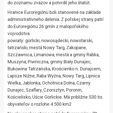
do zoznamu zväzov a potvrdil jeho štatút.
Hranice Euroregiónu boli stanovené na základe
administratívneho delenia. Z poľskej strany patrí
do Euroregiónu 26 gmín z malopoľského
vojvodstva:
powiaty: gorlicki, nowosądecki, nowotarski,
tatrzański, mestá Nowy Targ, Zakopane,
Szczawnica, Limanowa, mestá a gminy Rabka,
Muszyna, Piwniczna, gminy Biały Dunajec,
Bukowina Tatrzańska, Krościenko n. Dunajcem,
Lapsze Nižne, Raba Wyźna, Nowy Targ, Lipnica
Wielka, Jablonka, Ochotnica Dolna, Czarny
Dunajec, Szaflary, Czorsztyn, Poronin,
Kościelisko, Uście Gorlickie. Má približne 530 tis.
obyvateľov o rozlohe 4 500 km2