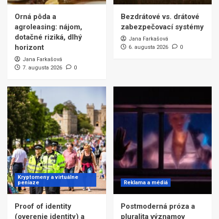
Orná pôda a
Bezdrátové vs. drátové
agroleasing: nájom,
zabezpečovací systémy
dotačné riziká, dlhý
Jana Farkašová
horizont
6. augusta 2026
0
Jana Farkašová
7. augusta 2026
0
Kryptomeny a virtuálne
peniaze
Reklama a médiá
Proof of identity
Postmoderná próza a
(overenie identity) a
pluralita významov