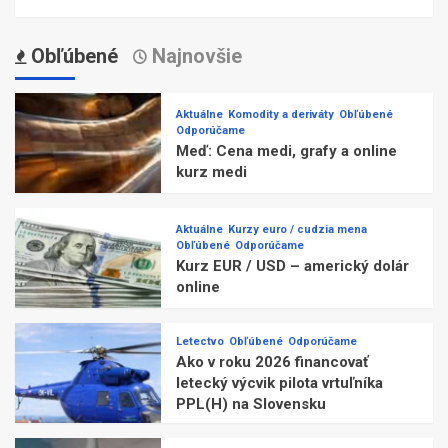
Obľúbené
Najnovšie
Aktuálne
Komodity a deriváty
Obľúbené
Odporúčame
Meď: Cena medi, grafy a online
kurz medi
Aktuálne
Kurzy euro / cudzia mena
Obľúbené
Odporúčame
Kurz EUR / USD – americký dolár
online
Letectvo
Obľúbené
Odporúčame
Ako v roku 2026 financovať
letecký výcvik pilota vrtuľníka
PPL(H) na Slovensku