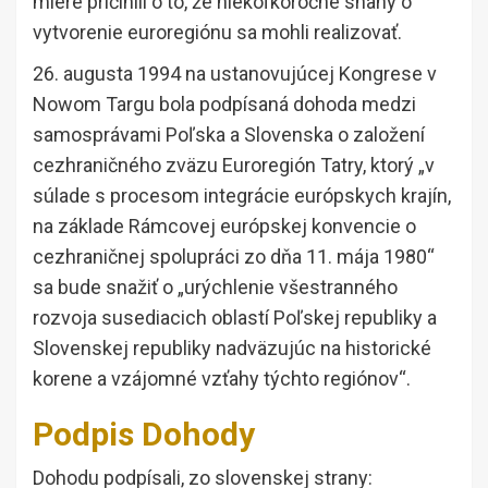
miere pričinili o to, že niekoľkoročné snahy o
vytvorenie euroregiónu sa mohli realizovať.
26. augusta 1994 na ustanovujúcej Kongrese v
Nowom Targu bola podpísaná dohoda medzi
samosprávami Poľska a Slovenska o založení
cezhraničného zväzu Euroregión Tatry, ktorý „v
súlade s procesom integrácie európskych krajín,
na základe Rámcovej európskej konvencie o
cezhraničnej spolupráci zo dňa 11. mája 1980“
sa bude snažiť o „urýchlenie všestranného
rozvoja susediacich oblastí Poľskej republiky a
Slovenskej republiky nadväzujúc na historické
korene a vzájomné vzťahy týchto regiónov“.
Podpis Dohody
Dohodu podpísali, zo slovenskej strany: