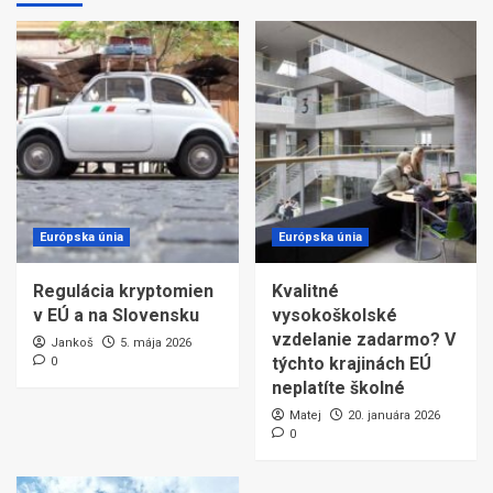
Európska únia
Európska únia
Regulácia kryptomien
Kvalitné
v EÚ a na Slovensku
vysokoškolské
vzdelanie zadarmo? V
Jankoš
5. mája 2026
týchto krajinách EÚ
0
neplatíte školné
Matej
20. januára 2026
0