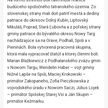
budúceho spoločného tatranského územia. Zo
slovenskej strany mali doň patriť mestá a dediny
patriace do okresov Dolný Kubín, Liptovský
Mikuláš, Poprad, Stará Ľubovňa a z poľskej strany
gminy patriace do bývalého okresu Nowy Targ
nachádzajúce sa na Orave, Podhalí, Spiši a v
Pieninách. Bola vytvorená pracovná skupina,
ktorá mala vypracovať štatút a ktorej členmi boli:
Marian Blažkiewicz z Podhalanského zväzu gmin
v Nowom Targu, Wendelin Haber – vojt gminy
Nižné Lapše na Spiši, Maciej Krokowski –
primátor Zakopaneho, Zofia Pieczkowska z
vojvodského úradu v Nowom Saczi, Július Lojek
– primátor Spišskej Starej Vsi a Ján Skupin –
primátor Kežmarku.