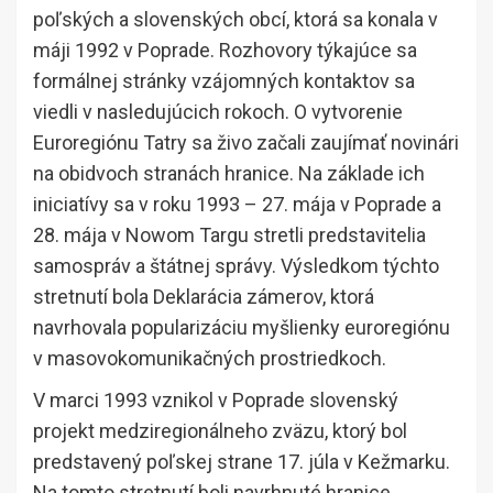
poľských a slovenských obcí, ktorá sa konala v
máji 1992 v Poprade. Rozhovory týkajúce sa
formálnej stránky vzájomných kontaktov sa
viedli v nasledujúcich rokoch. O vytvorenie
Euroregiónu Tatry sa živo začali zaujímať novinári
na obidvoch stranách hranice. Na základe ich
iniciatívy sa v roku 1993 – 27. mája v Poprade a
28. mája v Nowom Targu stretli predstavitelia
samospráv a štátnej správy. Výsledkom týchto
stretnutí bola Deklarácia zámerov, ktorá
navrhovala popularizáciu myšlienky euroregiónu
v masovokomunikačných prostriedkoch.
V marci 1993 vznikol v Poprade slovenský
projekt medziregionálneho zväzu, ktorý bol
predstavený poľskej strane 17. júla v Kežmarku.
Na tomto stretnutí boli navrhnuté hranice