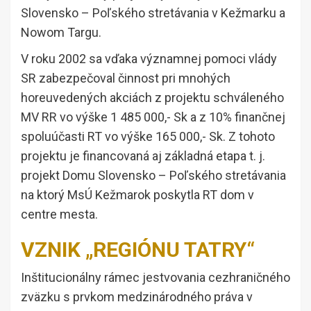
Slovensko – Poľského stretávania v Kežmarku a
Nowom Targu.
V roku 2002 sa vďaka významnej pomoci vlády
SR zabezpečoval činnost pri mnohých
horeuvedených akciách z projektu schváleného
MV RR vo výške 1 485 000,- Sk a z 10% finančnej
spoluúčasti RT vo výške 165 000,- Sk. Z tohoto
projektu je financovaná aj základná etapa t. j.
projekt Domu Slovensko – Poľského stretávania
na ktorý MsÚ Kežmarok poskytla RT dom v
centre mesta.
VZNIK „REGIÓNU TATRY“
Inštitucionálny rámec jestvovania cezhraničného
zväzku s prvkom medzinárodného práva v