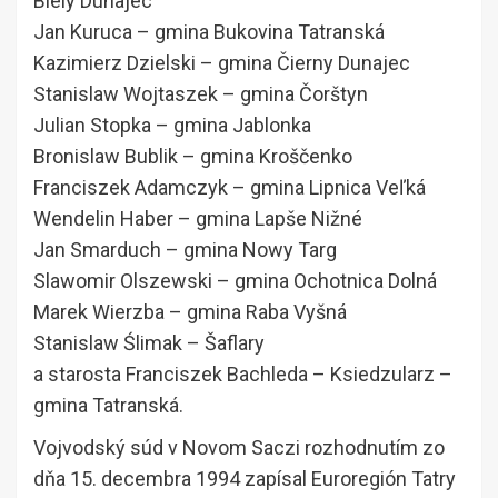
Biely Dunajec
Jan Kuruca – gmina Bukovina Tatranská
Kazimierz Dzielski – gmina Čierny Dunajec
Stanislaw Wojtaszek – gmina Čorštyn
Julian Stopka – gmina Jablonka
Bronislaw Bublik – gmina Kroščenko
Franciszek Adamczyk – gmina Lipnica Veľká
Wendelin Haber – gmina Lapše Nižné
Jan Smarduch – gmina Nowy Targ
Slawomir Olszewski – gmina Ochotnica Dolná
Marek Wierzba – gmina Raba Vyšná
Stanislaw Ślimak – Šaflary
a starosta Franciszek Bachleda – Ksiedzularz –
gmina Tatranská.
Vojvodský súd v Novom Saczi rozhodnutím zo
dňa 15. decembra 1994 zapísal Euroregión Tatry