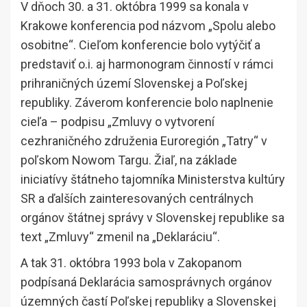
V dňoch 30. a 31. októbra 1999 sa konala v
Krakowe konferencia pod názvom „Spolu alebo
osobitne“. Cieľom konferencie bolo vytýčiť a
predstaviť o.i. aj harmonogram činností v rámci
prihraničných území Slovenskej a Poľskej
republiky. Záverom konferencie bolo naplnenie
cieľa – podpisu „Zmluvy o vytvorení
cezhraničného združenia Euroregión „Tatry“ v
poľskom Nowom Targu. Žiaľ, na základe
iniciatívy štátneho tajomníka Ministerstva kultúry
SR a ďalších zainteresovaných centrálnych
orgánov štátnej správy v Slovenskej republike sa
text „Zmluvy“ zmenil na „Deklaráciu“.
A tak 31. októbra 1993 bola v Zakopanom
podpísaná Deklarácia samosprávnych orgánov
územných častí Poľskej republiky a Slovenskej