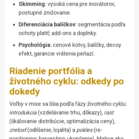
Skimming
: vysoká cena pre inovátorov,
postupné znižovanie.
Diferenciácia balíčkov
: segmentácia podľa
ochoty platiť; add-ons a doplnky.
Psychológia
: cenové kotvy, balíčky, decoy
efekt, garancie vrátenia peňazí.
Riadenie portfólia a
životného cyklu: odkedy po
dokedy
Voľby v mixe sa líšia podľa fázy životného cyklu:
introdukcia
(vzdelávanie trhu, dôkazy),
rast
(škálovanie distribúcie, optimalizácia ceny),
zrelosť
(odlíšenie, lojalita) a
pokles
(re-
positioning, harvesting, ukončenie). Matice ako