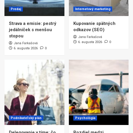
Predaj
Internetový marketing
Strava a emisie: pestrý
Kupovanie spätných
jedálniček s menšou
odkazov (SEO)
stopou
Jana Farkašová
6. augusta 2026
0
Jana Farkašová
6. augusta 2026
0
Podnikateľský plán
Psychológia
Delegovanie v tíme: čo
Rozdiel medzi