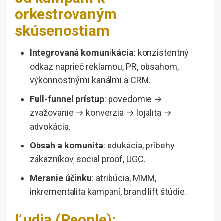
orkestrovaným
skúsenostiam
Integrovaná komunikácia
: konzistentný
odkaz naprieč reklamou, PR, obsahom,
výkonnostnými kanálmi a CRM.
Full-funnel prístup
: povedomie →
zvažovanie → konverzia → lojalita →
advokácia.
Obsah a komunita
: edukácia, príbehy
zákazníkov, social proof, UGC.
Meranie účinku
: atribúcia, MMM,
inkrementalita kampaní, brand lift štúdie.
Ľudia (People):