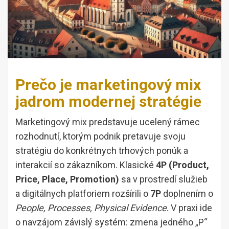
Prečo je marketingový mix
jadrom modernej stratégie
Marketingový mix predstavuje ucelený rámec
rozhodnutí, ktorým podnik pretavuje svoju
stratégiu do konkrétnych trhových ponúk a
interakcií so zákazníkom. Klasické
4P (Product,
Price, Place, Promotion)
sa v prostredí služieb
a digitálnych platforiem rozšírili o
7P
doplnením o
People, Processes, Physical Evidence
. V praxi ide
o navzájom závislý systém: zmena jedného „P“