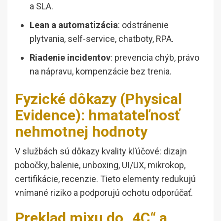
a SLA.
Lean a automatizácia
: odstránenie
plytvania, self-service, chatboty, RPA.
Riadenie incidentov
: prevencia chýb, právo
na nápravu, kompenzácie bez trenia.
Fyzické dôkazy (Physical
Evidence): hmatateľnosť
nehmotnej hodnoty
V službách sú dôkazy kvality kľúčové: dizajn
pobočky, balenie, unboxing, UI/UX, mikrokop,
certifikácie, recenzie. Tieto elementy redukujú
vnímané riziko a podporujú ochotu odporúčať.
Preklad mixu do „4C“ a