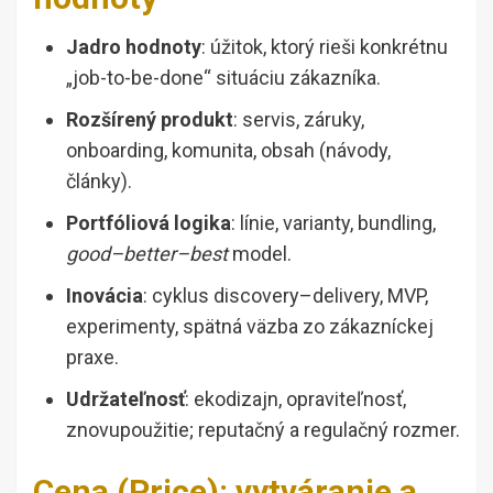
Jadro hodnoty
: úžitok, ktorý rieši konkrétnu
„job-to-be-done“ situáciu zákazníka.
Rozšírený produkt
: servis, záruky,
onboarding, komunita, obsah (návody,
články).
Portfóliová logika
: línie, varianty, bundling,
good–better–best
model.
Inovácia
: cyklus discovery–delivery, MVP,
experimenty, spätná väzba zo zákazníckej
praxe.
Udržateľnosť
: ekodizajn, opraviteľnosť,
znovupoužitie; reputačný a regulačný rozmer.
Cena (Price): vytváranie a