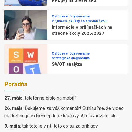
PPL(H) na Slovensku
Obľúbené
Odporúčame
Prijímacie skúšky na strednú školu
Informácie o prijímačkách na
stredné školy 2026/2027
Obľúbené
Odporúčame
Strategická diagnostika
SWOT analýza
Poradňa
27. mája
:
telefónne číslo na mobil?
26. mája
:
Ďakujeme za váš komentár! Súhlasíme, že video
marketing je v dnešnej dobe kľúčový. Ako uvádzate, ak ...
9. mája
:
tak toto je v riti toto co su za priklady