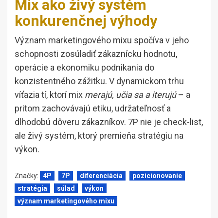
Mix ako živý systém
konkurenčnej výhody
Význam marketingového mixu spočíva v jeho
schopnosti zosúladiť zákaznícku hodnotu,
operácie a ekonomiku podnikania do
konzistentného zážitku. V dynamickom trhu
víťazia tí, ktorí mix
merajú, učia sa a iterujú
– a
pritom zachovávajú etiku, udržateľnosť a
dlhodobú dôveru zákazníkov. 7P nie je check-list,
ale živý systém, ktorý premieňa stratégiu na
výkon.
Značky:
4P
7P
diferenciácia
pozicionovanie
stratégia
súlad
výkon
význam marketingového mixu