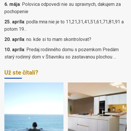
6. mája
:
Polovica odpovedi nie su spravnych, dakujem za
pochopenie
25. apríla
:
podla mna nie je to 11,21,31,41,51,61,71,81,91 a
potom 19...
20. apríla
:
no. kde si to mam skontrolovat?
10. apríla
:
Predaj rodinného domu s pozemkom Predám
starý rodinný dom v Štiavniku so zastavanou plochou ...
Už ste čítali?