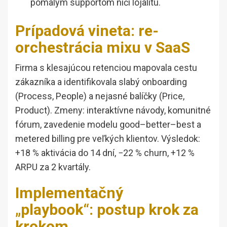
pomalým supportom ničí lojalitu.
Prípadová vineta: re-
orchestrácia mixu v SaaS
Firma s klesajúcou retenciou mapovala cestu
zákazníka a identifikovala slabý onboarding
(Process, People) a nejasné balíčky (Price,
Product). Zmeny: interaktívne návody, komunitné
fórum, zavedenie modelu good–better–best a
metered billing pre veľkých klientov. Výsledok:
+18 % aktivácia do 14 dní, −22 % churn, +12 %
ARPU za 2 kvartály.
Implementačný
„playbook“: postup krok za
krokom