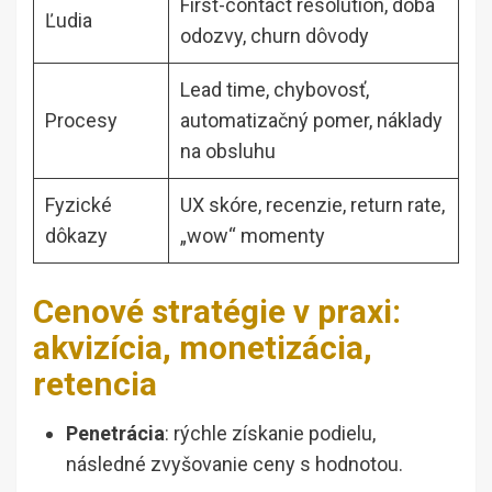
First-contact resolution, doba
Ľudia
odozvy, churn dôvody
Lead time, chybovosť,
Procesy
automatizačný pomer, náklady
na obsluhu
Fyzické
UX skóre, recenzie, return rate,
dôkazy
„wow“ momenty
Cenové stratégie v praxi:
akvizícia, monetizácia,
retencia
Penetrácia
: rýchle získanie podielu,
následné zvyšovanie ceny s hodnotou.