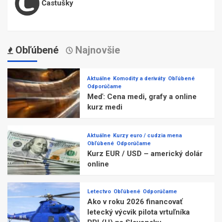
Častušky
Obľúbené
Najnovšie
Aktuálne
Komodity a deriváty
Obľúbené
Odporúčame
Meď: Cena medi, grafy a online
kurz medi
Aktuálne
Kurzy euro / cudzia mena
Obľúbené
Odporúčame
Kurz EUR / USD – americký dolár
online
Letectvo
Obľúbené
Odporúčame
Ako v roku 2026 financovať
letecký výcvik pilota vrtuľníka