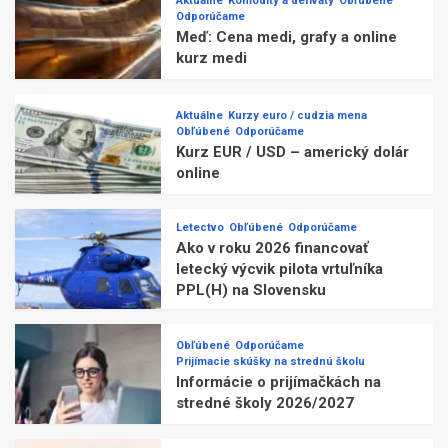
Aktuálne
Komodity a deriváty
Obľúbené
Odporúčame
Meď: Cena medi, grafy a online
kurz medi
Aktuálne
Kurzy euro / cudzia mena
Obľúbené
Odporúčame
Kurz EUR / USD – americký dolár
online
Letectvo
Obľúbené
Odporúčame
Ako v roku 2026 financovať
letecký výcvik pilota vrtuľníka
PPL(H) na Slovensku
Obľúbené
Odporúčame
Prijímacie skúšky na strednú školu
Informácie o prijímačkách na
stredné školy 2026/2027