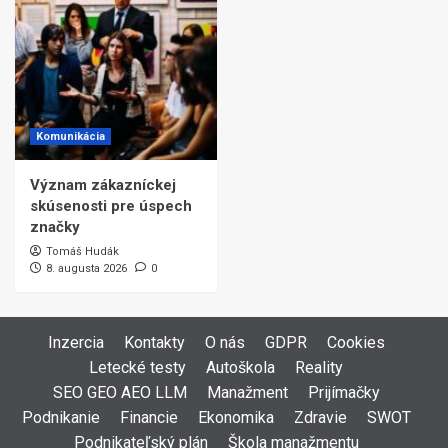
Komunikácia
Význam zákazníckej
skúsenosti pre úspech
značky
Tomáš Hudák
8. augusta 2026
0
Inzercia
Kontakty
O nás
GDPR
Cookies
Letecké testy
Autoškola
Reality
SEO GEO AEO LLM
Manažment
Prijímačky
Podnikanie
Financie
Ekonomika
Zdravie
SWOT
Podnikateľský plán
Škola manažmentu