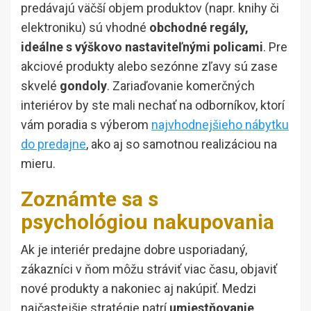
predávajú väčší objem produktov (napr. knihy či
elektroniku) sú vhodné
obchodné regály,
ideálne s výškovo nastaviteľnými policami
. Pre
akciové produkty alebo sezónne zľavy sú zase
skvelé
gondoly
. Zariaďovanie komerčných
interiérov by ste mali nechať na odborníkov, ktorí
vám poradia s výberom
najvhodnejšieho nábytku
do predajne
, ako aj so samotnou realizáciou na
mieru.
Zoznámte sa s
psychológiou nakupovania
Ak je interiér predajne dobre usporiadaný,
zákazníci v ňom môžu stráviť viac času, objaviť
nové produkty a nakoniec aj nakúpiť. Medzi
najčastejšie stratégie patrí
umiestňovanie