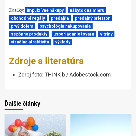
Značky:
impulzívne nákupy
nábytok na mieru
obchodné regály
predajňa
predajný priestor
prvý dojem
psychológia nakupovania
sezónne produkty
usporiadanie tovaru
vitríny
vizuálna atraktivita
výklady
Zdroje a literatúra
Zdroj foto: THINK b / Adobestock.com
Ďalšie články