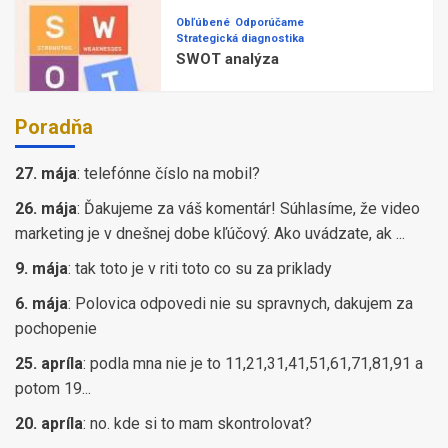
Obľúbené
Odporúčame
Strategická diagnostika
SWOT analýza
Poradňa
27. mája
:
telefónne číslo na mobil?
26. mája
:
Ďakujeme za váš komentár! Súhlasíme, že video
marketing je v dnešnej dobe kľúčový. Ako uvádzate, ak ...
9. mája
:
tak toto je v riti toto co su za priklady
6. mája
:
Polovica odpovedi nie su spravnych, dakujem za
pochopenie
25. apríla
:
podla mna nie je to 11,21,31,41,51,61,71,81,91 a
potom 19...
20. apríla
:
no. kde si to mam skontrolovat?