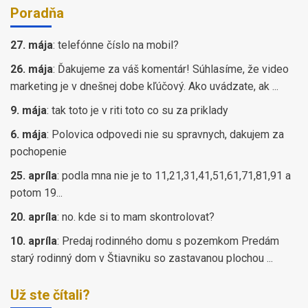
Poradňa
27. mája
:
telefónne číslo na mobil?
26. mája
:
Ďakujeme za váš komentár! Súhlasíme, že video
marketing je v dnešnej dobe kľúčový. Ako uvádzate, ak ...
9. mája
:
tak toto je v riti toto co su za priklady
6. mája
:
Polovica odpovedi nie su spravnych, dakujem za
pochopenie
25. apríla
:
podla mna nie je to 11,21,31,41,51,61,71,81,91 a
potom 19...
20. apríla
:
no. kde si to mam skontrolovat?
10. apríla
:
Predaj rodinného domu s pozemkom Predám
starý rodinný dom v Štiavniku so zastavanou plochou ...
Už ste čítali?