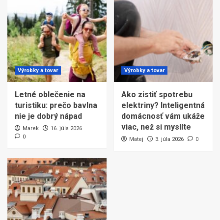
Výrobky a tovar
Výrobky a tovar
Letné oblečenie na
Ako zistiť spotrebu
turistiku: prečo bavlna
elektriny? Inteligentná
nie je dobrý nápad
domácnosť vám ukáže
viac, než si myslíte
Marek
16. júla 2026
0
Matej
3. júla 2026
0