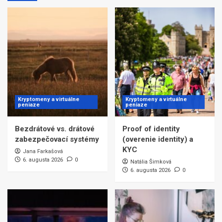
Kryptomeny a virtuálne
Kryptomeny a virtuálne
peniaze
peniaze
Bezdrátové vs. drátové
Proof of identity
zabezpečovací systémy
(overenie identity) a
KYC
Jana Farkašová
6. augusta 2026
0
Natália Šimková
6. augusta 2026
0