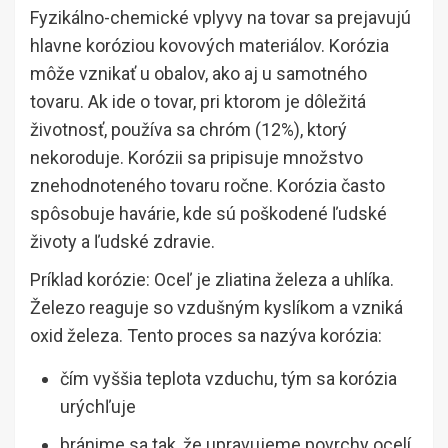
Fyzikálno-chemické vplyvy na tovar sa prejavujú
hlavne koróziou kovových materiálov. Korózia
môže vznikať u obalov, ako aj u samotného
tovaru. Ak ide o tovar, pri ktorom je dôležitá
životnosť, používa sa chróm (12%), ktorý
nekoroduje. Korózii sa pripisuje množstvo
znehodnoteného tovaru ročne. Korózia často
spôsobuje havárie, kde sú poškodené ľudské
životy a ľudské zdravie.
Príklad korózie: Oceľ je zliatina železa a uhlíka.
Železo reaguje so vzdušným kyslíkom a vzniká
oxid železa. Tento proces sa nazýva korózia:
čím vyššia teplota vzduchu, tým sa korózia
urýchľuje
bránime sa tak, že upravujeme povrchy ocelí,