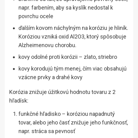
napr. farbením, aby sa kyslík nedostal k
povrchu ocele
ďalším kovom náchylným na koróziu je hliník.
Koróziou vzniká oxid Al2O3, ktorý spôsobuje
Alzheimenovu chorobu.
kovy odolné proti korózii – zlato, striebro
kovy korodujú tým menej, čím viac obsahujú
vzácne prvky a drahé kovy
Korózia znižuje úžitkovú hodnotu tovaru z 2
hľadísk:
funkčné hľadisko – koróziou napadnutý
tovar, alebo jeho časť znižuje jeho funkčnosť,
napr. stráca sa pevnosť