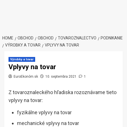
HOME
OBCHOD
OBCHOD
TOVAROZNALECTVO
PODNIKANIE
VÝROBKY A TOVAR
VPLYVY NA TOVAR
Výrobky a tovar
Vplyvy na tovar
EuroEkonóm.sk
10. septembra 2021
1
Z tovaroznaleckého hľadiska rozoznávame tieto
vplyvy na tovar:
fyzikálne vplyvy na tovar
mechanické vplyvy na tovar