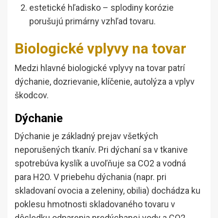
estetické hľadisko – splodiny korózie
porušujú primárny vzhľad tovaru.
Biologické vplyvy na tovar
Medzi hlavné biologické vplyvy na tovar patrí
dýchanie, dozrievanie, klíčenie, autolýza a vplyv
škodcov.
Dýchanie
Dýchanie je základný prejav všetkých
neporušených tkanív. Pri dýchaní sa v tkanive
spotrebúva kyslík a uvoľňuje sa CO2 a vodná
para H2O. V priebehu dýchania (napr. pri
skladovaní ovocia a zeleniny, obilia) dochádza ku
poklesu hmotnosti skladovaného tovaru v
dôsledku odparenia predýchanej vody a CO2.