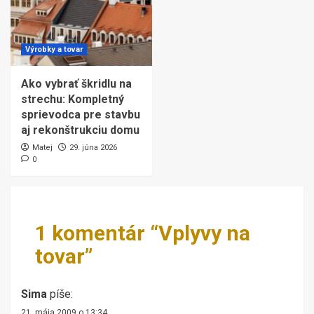
Výrobky a tovar
Ako vybrať škridlu na
strechu: Kompletný
sprievodca pre stavbu
aj rekonštrukciu domu
Matej
29. júna 2026
0
1 komentár “
Vplyvy na
tovar
”
Sima
píše:
21. mája 2009 o 13:34