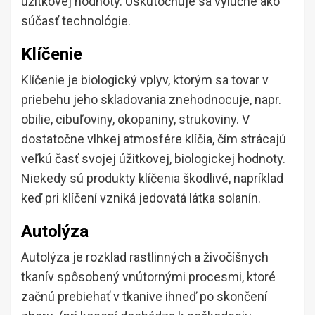
úžitkovej hodnoty. Uskutočňuje sa výlučne ako
súčasť technológie.
Klíčenie
Klíčenie je biologický vplyv, ktorým sa tovar v
priebehu jeho skladovania znehodnocuje, napr.
obilie, cibuľoviny, okopaniny, strukoviny. V
dostatočne vlhkej atmosfére klíčia, čím strácajú
veľkú časť svojej úžitkovej, biologickej hodnoty.
Niekedy sú produkty klíčenia škodlivé, napríklad
keď pri klíčení vzniká jedovatá látka solanín.
Autolýza
Autolýza je rozklad rastlinných a živočíšnych
tkanív spôsobený vnútornými procesmi, ktoré
začnú prebiehať v tkanive ihneď po skončení