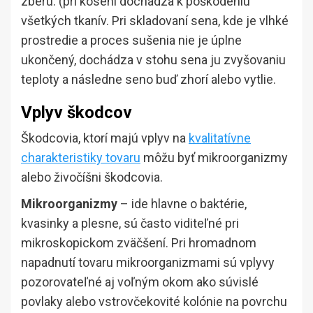
zberu. (pri kosení dochádza k poškodeniu
všetkých tkanív. Pri skladovaní sena, kde je vlhké
prostredie a proces sušenia nie je úplne
ukončený, dochádza v stohu sena ju zvyšovaniu
teploty a následne seno buď zhorí alebo vytlie.
Vplyv škodcov
Škodcovia, ktorí majú vplyv na
kvalitatívne
charakteristiky tovaru
môžu byť mikroorganizmy
alebo živočíšni škodcovia.
Mikroorganizmy
– ide hlavne o baktérie,
kvasinky a plesne, sú často viditeľné pri
mikroskopickom zväčšení. Pri hromadnom
napadnutí tovaru mikroorganizmami sú vplyvy
pozorovateľné aj voľným okom ako súvislé
povlaky alebo vstrovčekovité kolónie na povrchu