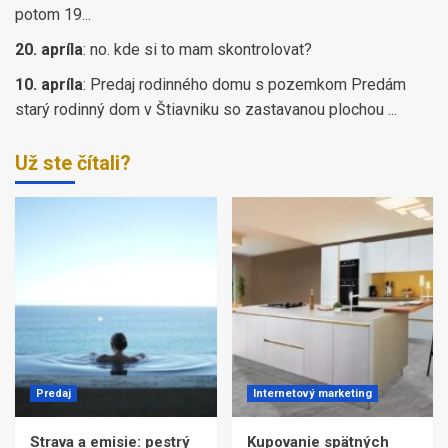
potom 19...
20. apríla
:
no. kde si to mam skontrolovat?
10. apríla
:
Predaj rodinného domu s pozemkom Predám
starý rodinný dom v Štiavniku so zastavanou plochou ...
Už ste čítali?
Predaj
Internetový marketing
Strava a emisie: pestrý
Kupovanie spätných