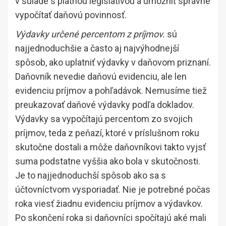
v súlade s platnou legislatívou a umožniť správne
vypočítať daňovú povinnosť.
Výdavky určené percentom z príjmov.
sú
najjednoduchšie a často aj najvýhodnejší
spôsob, ako uplatniť výdavky v daňovom priznaní.
Daňovník nevedie daňovú evidenciu, ale len
evidenciu príjmov a pohľadávok. Nemusíme tiež
preukazovať daňové výdavky podľa dokladov.
Výdavky sa vypočítajú percentom zo svojich
príjmov, teda z peňazí, ktoré v príslušnom roku
skutočne dostali a môže daňovníkovi takto vyjsť
suma podstatne vyššia ako bola v skutočnosti.
Je to najjednoduchší spôsob ako sa s
účtovníctvom vysporiadať. Nie je potrebné počas
roka viesť žiadnu evidenciu príjmov a výdavkov.
Po skončení roka si daňovníci spočítajú aké mali