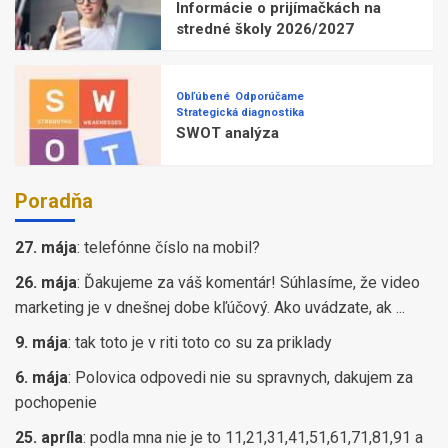
Informácie o prijímačkách na
stredné školy 2026/2027
Obľúbené
Odporúčame
Strategická diagnostika
SWOT analýza
Poradňa
27. mája
:
telefónne číslo na mobil?
26. mája
:
Ďakujeme za váš komentár! Súhlasíme, že video
marketing je v dnešnej dobe kľúčový. Ako uvádzate, ak ...
9. mája
:
tak toto je v riti toto co su za priklady
6. mája
:
Polovica odpovedi nie su spravnych, dakujem za
pochopenie
25. apríla
:
podla mna nie je to 11,21,31,41,51,61,71,81,91 a