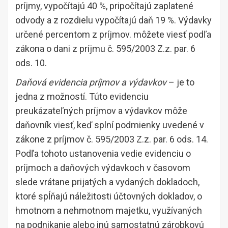
príjmy, vypočítajú 40 %, pripočítajú zaplatené
odvody a z rozdielu vypočítajú daň 19 %. Výdavky
určené percentom z príjmov. môžete viesť podľa
zákona o dani z príjmu č. 595/2003 Z.z. par. 6
ods. 10.
Daňová evidencia príjmov a výdavkov
– je to
jedna z možností. Túto evidenciu
preukázateľných príjmov a výdavkov môže
daňovník viesť, keď splní podmienky uvedené v
zákone z príjmov č. 595/2003 Z.z. par. 6 ods. 14.
Podľa tohoto ustanovenia vedie evidenciu o
príjmoch a daňových výdavkoch v časovom
slede vrátane prijatých a vydaných dokladoch,
ktoré spĺňajú náležitosti účtovných dokladov, o
hmotnom a nehmotnom majetku, využívaných
na podnikanie alebo inú samostatnú zárobkovú