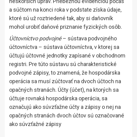
neskorších úprav. Priebežnou evidenciou počas
a súčtom na konci roka v podstate získa údaje,
ktoré sú už roztriedené tak, aby si daňovník
mohol urobiť daňové priznanie fyzických osôb.
Účtovníctvo podvojné
– sústava podvojného
účtovníctva – sústava účtovníctva, v ktorej sa
účtujú účtovné jednotky zapísané v obchodnom
registri. Pre túto sústavu sú charakteristické
podvojné zápisy, to znamená, že hospodárska
operácia sa musí zúčtovať na dvoch účtoch na
opačných stranách. Účty (účet), na ktorých sa
účtuje rovnaká hospodárska operácia, sa
označujú ako súvzťažne účty a zápisy o nej na
opačných stranách dvoch účtov sú označované
ako súvzťažné zápisy