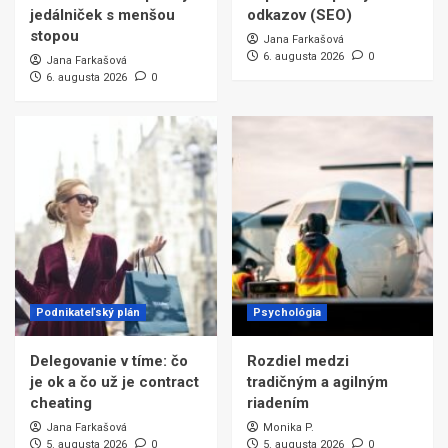
jedálniček s menšou
odkazov (SEO)
stopou
Jana Farkašová
6. augusta 2026
0
Jana Farkašová
6. augusta 2026
0
Podnikateľský plán
Psychológia
Delegovanie v tíme: čo
Rozdiel medzi
je ok a čo už je contract
tradičným a agilným
cheating
riadením
Jana Farkašová
Monika P.
5. augusta 2026
0
5. augusta 2026
0