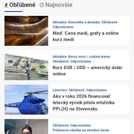
Obľúbené
Najnovšie
Aktuálne
Komodity a deriváty
Obľúbené
Odporúčame
Meď: Cena medi, grafy a online
kurz medi
Aktuálne
Kurzy euro / cudzia mena
Obľúbené
Odporúčame
Kurz EUR / USD – americký dolár
online
Letectvo
Obľúbené
Odporúčame
Ako v roku 2026 financovať
letecký výcvik pilota vrtuľníka
PPL(H) na Slovensku
Obľúbené
Odporúčame
Prijímacie skúšky na strednú školu