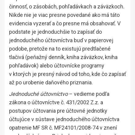
činnosť, o zásobách, pohľadávkach a záväzkoch.
Nikde nie je viac presne povedané ako má táto
evidencia vyzerať a čo presne má obsahovať. V
podstate je jednoduchšie to zapísať do
jednoduchého účtovníctva buď v papierovej
podobe, pretože na to existujú predtlačené
tlačivá (peňažný denník, kniha záväzkov, kniha
pohľadávok) alebo účtovnícke programy
v ktorých je presný návod od toho, kde čo zapísať
až po urobenie daňového priznania.
Jednoduché účtovníctvo
– vedieme podľa
zákona o účtovníctve č. 431/2002 Z.z. a
postupov účtovania pre účtovné jednotky
účtujúce v sústave jednoduchého účtovníctva
opatrenie MF SR č. MF24101/2008-74 v znení