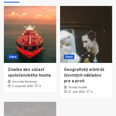
Dane
Dane
Značka ako súčasť
Geografický arbitráž
spoločenského hnutia
životných nákladov:
pre a proti
Veronika Benková
2. augusta 2026
0
Tomáš Hudák
27. júla 2026
0