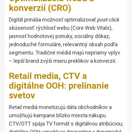
konverzií (CRO)
Digitál prináša možnosť optimalizovať
post-click
skúsenosť: rýchlosť webu (Core Web Vitals),
jasnosť hodnotovej ponuky, sociálny dôkaz,
jednoduché formuláre, relevantný obsah podľa
segmentu. Tradičné médiá majú nepriamy vplyv
– lepší brand zvýši mieru preklikov a konverzií.
Retail media, CTV a
digitálne OOH: prelínanie
svetov
Retail mediá monetizujú dáta obchodníkov a
umožňujú kampane blízko miesta nákupu.
CTV/OTT spája TV formát s digitálnou atribúciou;
digitálne OOH umožňuje dayparting a dynamické