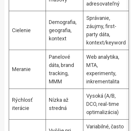
adresovateľný
Správanie,
Demografia,
záujmy, first-
Cielenie
geografia,
party dáta,
kontext
kontext/keyword
Panelové
Web analytika,
dáta, brand
MTA,
Meranie
tracking,
experimenty,
MMM
inkrementalita
Vysoká (A/B,
Rýchlosť
Nízka až
DCO, real-time
iterácie
stredná
optimalizácia)
Variabilné, často
Vyššie pri