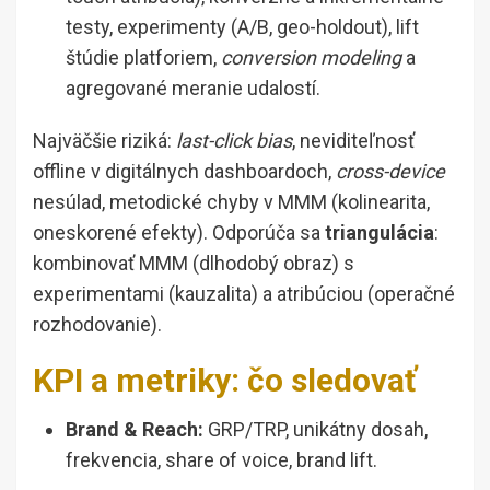
testy, experimenty (A/B, geo-holdout), lift
štúdie platforiem,
conversion modeling
a
agregované meranie udalostí.
Najväčšie riziká:
last-click bias
, neviditeľnosť
offline v digitálnych dashboardoch,
cross-device
nesúlad, metodické chyby v MMM (kolinearita,
oneskorené efekty). Odporúča sa
triangulácia
:
kombinovať MMM (dlhodobý obraz) s
experimentami (kauzalita) a atribúciou (operačné
rozhodovanie).
KPI a metriky: čo sledovať
Brand & Reach:
GRP/TRP, unikátny dosah,
frekvencia, share of voice, brand lift.