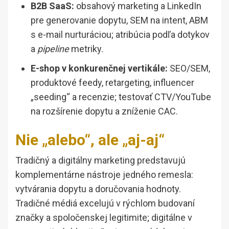
B2B SaaS:
obsahový marketing a LinkedIn
pre generovanie dopytu, SEM na intent, ABM
s e-mail nurturáciou; atribúcia podľa dotykov
a
pipeline
metriky.
E-shop v konkurenčnej vertikále:
SEO/SEM,
produktové feedy, retargeting, influencer
„seeding“ a recenzie; testovať CTV/YouTube
na rozšírenie dopytu a zníženie CAC.
Nie „alebo“, ale „aj-aj“
Tradičný a digitálny marketing predstavujú
komplementárne nástroje jedného remesla:
vytvárania dopytu a doručovania hodnoty.
Tradičné médiá excelujú v rýchlom budovaní
značky a spoločenskej legitimite; digitálne v