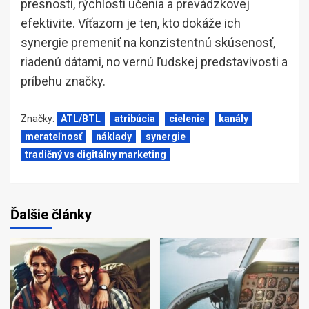
presnosti, rýchlosti učenia a prevádzkovej
efektivite. Víťazom je ten, kto dokáže ich
synergie premeniť na konzistentnú skúsenosť,
riadenú dátami, no vernú ľudskej predstavivosti a
príbehu značky.
Značky:
ATL/BTL
atribúcia
cielenie
kanály
merateľnosť
náklady
synergie
tradičný vs digitálny marketing
Ďalšie články