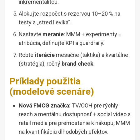
inkrementalitou.
Alokujte rozpočet s rezervou 10–20 % na
testy a „stred lievika“.
Nastavte
meranie
: MMM + experimenty +
atribúcia, definujte KPI a guardraily.
Robte
iterácie
mesačne (taktika) a kvartálne
(stratégia), ročný
brand check
.
Príklady použitia
(modelové scenáre)
Nová FMCG značka:
TV/OOH pre rýchly
reach a mentálnu dostupnosť + social video a
retail media pre premostenie k nákupu; MMM
na kvantifikáciu dlhodobých efektov.