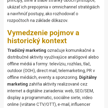
princípy, silné a slabé stránky oboch prístupov,
ukázať ich prepojenia v omnichannel stratégiách
a navrhnúť postupy, ako rozhodovať o
rozpočtoch na základe dôkazov.
Vymedzenie pojmov a
historický kontext
Tradičný marketing
označuje komunikačné a
distribučné aktivity využívajúce analógové alebo
offline médiá a formy: televíziu, rozhlas, tlač,
outdoor (OOH), direct mail, telemarketing, PR v
offline médiách, eventy a sponzoring.
Digitálny
marketing
zahŕňa aktivity realizované cez
internet a digitálne zariadenia: web, SEO/SEM,
display a programmatic, sociálne siete, video
online (vrátane CTV/OTT), e-mail, influencer