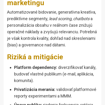
marketingu
Automatizované bidovanie, generatívna kreatíva,
prediktívne segmenty,
lead scoring
,
chatbots
a
personalizácia obsahu v reálnom čase znižujú
operačné náklady a zvyšujú relevanciu. Potrebná
je však kontrola kvality, dohľad nad skresleniami
(bias) a governance nad dátami.
Riziká a mitigácie
Platform dependency:
diverzifikovať kanály,
budovať vlastné publikum (e-mail, aplikácia,
komunita).
Privatizácia merania:
validovať platformové
reporty experimentami a MMM.
Únava publika:
riadenie frekvencie, rotácia