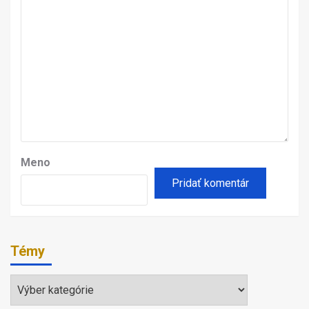
Meno
Témy
Témy