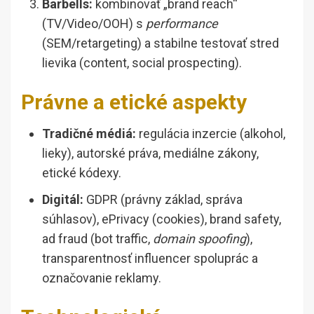
Barbells:
kombinovať „brand reach“
(TV/Video/OOH) s
performance
(SEM/retargeting) a stabilne testovať stred
lievika (content, social prospecting).
Právne a etické aspekty
Tradičné médiá:
regulácia inzercie (alkohol,
lieky), autorské práva, mediálne zákony,
etické kódexy.
Digitál:
GDPR (právny základ, správa
súhlasov), ePrivacy (cookies), brand safety,
ad fraud (bot traffic,
domain spoofing
),
transparentnosť influencer spoluprác a
označovanie reklamy.