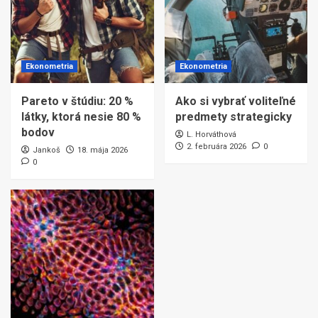
Ekonometria
Ekonometria
Pareto v štúdiu: 20 %
Ako si vybrať voliteľné
látky, ktorá nesie 80 %
predmety strategicky
bodov
L. Horváthová
2. februára 2026
0
Jankoš
18. mája 2026
0