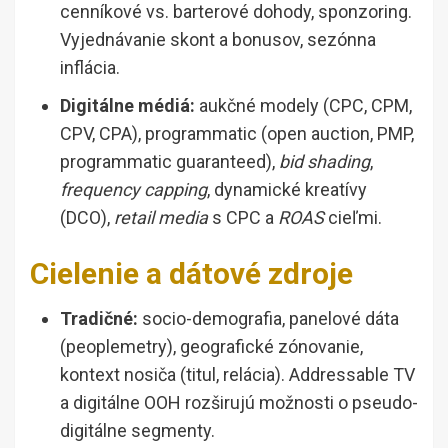
cenníkové vs. barterové dohody, sponzoring.
Vyjednávanie skont a bonusov, sezónna
inflácia.
Digitálne médiá:
aukčné modely (CPC, CPM,
CPV, CPA), programmatic (open auction, PMP,
programmatic guaranteed),
bid shading
,
frequency capping
, dynamické kreatívy
(DCO),
retail media
s CPC a
ROAS
cieľmi.
Cielenie a dátové zdroje
Tradičné:
socio-demografia, panelové dáta
(peoplemetry), geografické zónovanie,
kontext nosiča (titul, relácia). Addressable TV
a digitálne OOH rozširujú možnosti o pseudo-
digitálne segmenty.