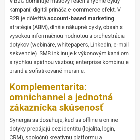
V B2C dominuje masový reach a rýchle cykly
kampaní; digitál prináša e-commerce efekt. V
B2B je dôležitá
account-based marketing
stratégia (ABM), dlhšie nákupné cykly, obsah s
vysokou informačnou hodnotou a orchestrácia
dotykov (webináre, whitepapers, LinkedIn, e-mail
sekvencie). SMB inklinuje k výkonovým kanálom
s rýchlou spätnou väzbou; enterprise kombinuje
brand a sofistikované meranie.
Komplementarita:
omnichannel a jednotná
zákaznícka skúsenosť
Synergia sa dosahuje, keď sa offline a online
dotyky prepájajú cez identitu (lojalita, login,
CRM), spoločnú kreatívnu platformu a