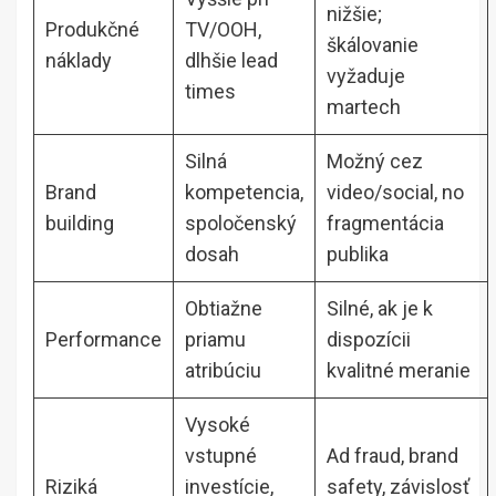
nižšie;
Produkčné
TV/OOH,
škálovanie
náklady
dlhšie lead
vyžaduje
times
martech
Silná
Možný cez
Brand
kompetencia,
video/social, no
building
spoločenský
fragmentácia
dosah
publika
Obtiažne
Silné, ak je k
Performance
priamu
dispozícii
atribúciu
kvalitné meranie
Vysoké
vstupné
Ad fraud, brand
Riziká
investície,
safety, závislosť