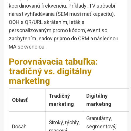
koordinovanú frekvenciu. Príklady: TV spôsobí
nárast vyhľadávania (SEM musí mať kapacitu),
OOH s QR/URL skrátením, leták s
personalizovaným promo kódom, event so
zachytením leadov priamo do CRM a následnou
MA sekvenciou.
Porovnávacia tabuľka:
tradičný vs. digitálny
marketing
Tradičný
Digitálny
Oblasť
marketing
marketing
Granulárny,
Široký, rýchly,
Dosah
segmentový,
masový