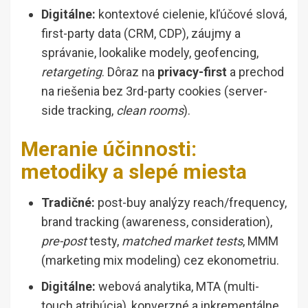
Digitálne:
kontextové cielenie, kľúčové slová,
first-party data (CRM, CDP), záujmy a
správanie, lookalike modely, geofencing,
retargeting
. Dôraz na
privacy-first
a prechod
na riešenia bez 3rd-party cookies (server-
side tracking,
clean rooms
).
Meranie účinnosti:
metodiky a slepé miesta
Tradičné:
post-buy analýzy reach/frequency,
brand tracking (awareness, consideration),
pre-post
testy,
matched market tests
, MMM
(marketing mix modeling) cez ekonometriu.
Digitálne:
webová analytika, MTA (multi-
touch atribúcia), konverzné a inkrementálne