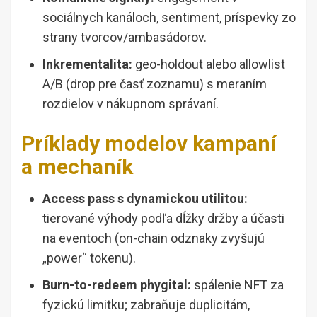
sociálnych kanáloch, sentiment, príspevky zo
strany tvorcov/ambasádorov.
Inkrementalita:
geo-holdout alebo allowlist
A/B (drop pre časť zoznamu) s meraním
rozdielov v nákupnom správaní.
Príklady modelov kampaní
a mechaník
Access pass s dynamickou utilitou:
tierované výhody podľa dĺžky držby a účasti
na eventoch (on-chain odznaky zvyšujú
„power“ tokenu).
Burn-to-redeem phygital:
spálenie NFT za
fyzickú limitku; zabraňuje duplicitám,