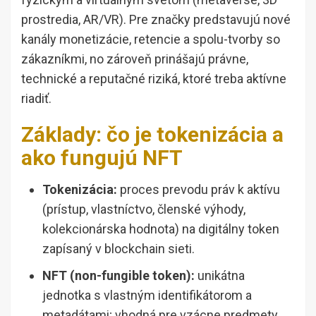
prostredia, AR/VR). Pre značky predstavujú nové
kanály monetizácie, retencie a spolu-tvorby so
zákazníkmi, no zároveň prinášajú právne,
technické a reputačné riziká, ktoré treba aktívne
riadiť.
Základy: čo je tokenizácia a
ako fungujú NFT
Tokenizácia:
proces prevodu práv k aktívu
(prístup, vlastníctvo, členské výhody,
kolekcionárska hodnota) na digitálny token
zapísaný v blockchain sieti.
NFT (non-fungible token):
unikátna
jednotka s vlastným identifikátorom a
metadátami; vhodná pre vzácne predmety,