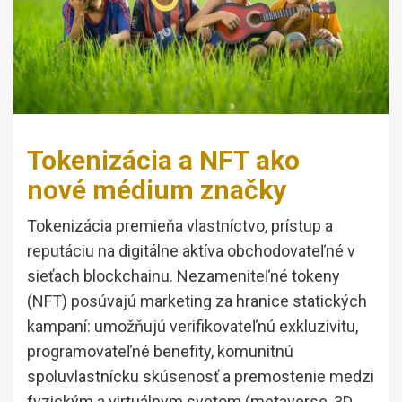
Tokenizácia a NFT ako
nové médium značky
Tokenizácia premieňa vlastníctvo, prístup a
reputáciu na digitálne aktíva obchodovateľné v
sieťach blockchainu. Nezameniteľné tokeny
(NFT) posúvajú marketing za hranice statických
kampaní: umožňujú verifikovateľnú exkluzivitu,
programovateľné benefity, komunitnú
spoluvlastnícku skúsenosť a premostenie medzi
fyzickým a virtuálnym svetom (metaverse, 3D