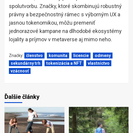
spolutvorbu. Značky, ktoré skombinujú robustný
právny a bezpečnostný rámec s výborným UX a
jasnou tokenomikou, môžu premeniť
jednorazové kampane na dlhodobé ekosystémy
lojality a príjmov v metaverse aj mimo neho.
Značky:
členstvo
komunita
licencie
odmeny
sekundárny trh
tokenizácia a NFT
vlastníctvo
vzácnosť
Ďalšie články