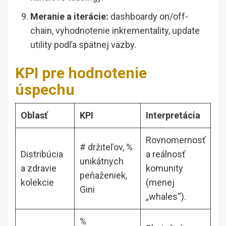
Meranie a iterácie:
dashboardy on/off-
chain, vyhodnotenie inkrementality, update
utility podľa spätnej väzby.
KPI pre hodnotenie
úspechu
Oblasť
KPI
Interpretácia
Rovnomernosť
# držiteľov, %
Distribúcia
a reálnosť
unikátnych
a zdravie
komunity
peňaženiek,
kolekcie
(menej
Gini
„whales“).
%