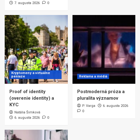
7. augusta 2026
0
Kryptomeny a virtuálne
peniaze
Reklama a médiá
Proof of identity
Postmoderná próza a
(overenie identity) a
pluralita významov
KYC
P. Varga
6. augusta 2026
0
Natália Šimková
6. augusta 2026
0