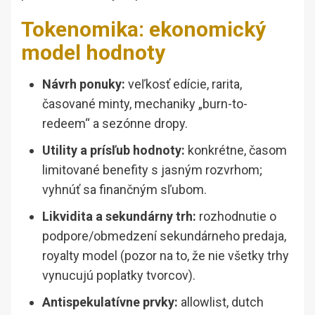
Tokenomika: ekonomický
model hodnoty
Návrh ponuky:
veľkosť edície, rarita,
časované minty, mechaniky „burn-to-
redeem“ a sezónne dropy.
Utility a prísľub hodnoty:
konkrétne, časom
limitované benefity s jasným rozvrhom;
vyhnúť sa finančným sľubom.
Likvidita a sekundárny trh:
rozhodnutie o
podpore/obmedzení sekundárneho predaja,
royalty model (pozor na to, že nie všetky trhy
vynucujú poplatky tvorcov).
Antispekulatívne prvky:
allowlist, dutch