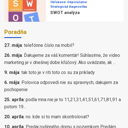
Obľúbené
Odporúčame
Strategická diagnostika
SWOT analýza
Poradňa
27. mája
:
telefónne číslo na mobil?
26. mája
:
Ďakujeme za váš komentár! Súhlasíme, že video
marketing je v dnešnej dobe kľúčový. Ako uvádzate, ak ...
9. mája
:
tak toto je v riti toto co su za priklady
6. mája
:
Polovica odpovedi nie su spravnych, dakujem za
pochopenie
25. apríla
:
podla mna nie je to 11,21,31,41,51,61,71,81,91 a
potom 19...
20. apríla
:
no. kde si to mam skontrolovat?
10. apríla
:
Predaj rodinného domu s pozemkom Predám