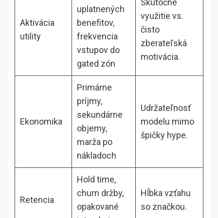
Skutočné
uplatnených
využitie vs.
Aktivácia
benefitov,
čisto
utility
frekvencia
zberateľská
vstupov do
motivácia.
gated zón
Primárne
príjmy,
Udržateľnosť
sekundárne
Ekonomika
modelu mimo
objemy,
špičky hype.
marža po
nákladoch
Hold time,
churn držby,
Hĺbka vzťahu
Retencia
opakované
so značkou.