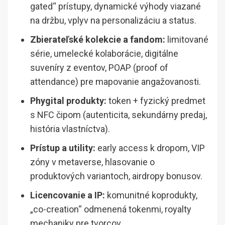
gated“ prístupy, dynamické výhody viazané
na držbu, vplyv na personalizáciu a status.
Zbierateľské kolekcie a fandom:
limitované
série, umelecké kolaborácie, digitálne
suveníry z eventov, POAP (proof of
attendance) pre mapovanie angažovanosti.
Phygital produkty:
token + fyzický predmet
s NFC čipom (autenticita, sekundárny predaj,
história vlastníctva).
Prístup a utility:
early access k dropom, VIP
zóny v metaverse, hlasovanie o
produktových variantoch, airdropy bonusov.
Licencovanie a IP:
komunitné koprodukty,
„co-creation“ odmenená tokenmi, royalty
mechaniky pre tvorcov.