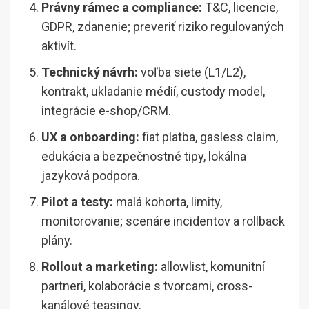
Právny rámec a compliance:
T&C, licencie,
GDPR, zdanenie; preveriť riziko regulovaných
aktivít.
Technický návrh:
voľba siete (L1/L2),
kontrakt, ukladanie médií, custody model,
integrácie e-shop/CRM.
UX a onboarding:
fiat platba, gasless claim,
edukácia a bezpečnostné tipy, lokálna
jazyková podpora.
Pilot a testy:
malá kohorta, limity,
monitorovanie; scenáre incidentov a rollback
plány.
Rollout a marketing:
allowlist, komunitní
partneri, kolaborácie s tvorcami, cross-
kanálové teasingy.