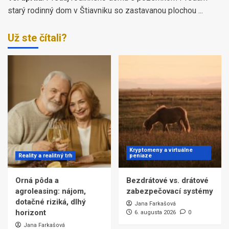
starý rodinný dom v Štiavniku so zastavanou plochou ...
Už ste čítali?
Kryptomeny a virtuálne
Reality a realitný trh
peniaze
Orná pôda a
Bezdrátové vs. drátové
agroleasing: nájom,
zabezpečovací systémy
dotačné riziká, dlhý
Jana Farkašová
horizont
6. augusta 2026
0
Jana Farkašová