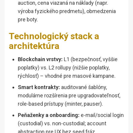
auction, cena viazaná na náklady (napr.
výroba fyzického predmetu), obmedzenia
pre boty.
Technologický stack a
architektúra
Blockchain vrstvy:
L1 (bezpečnosť, vyššie
poplatky) vs. L2 rollupy (nižšie poplatky,
rýchlosť) – vhodné pre masové kampane.
Smart kontrakty:
auditované šablóny,
modulárne rozšírenia pre upgradovateľnosť,
role-based prístupy (minter, pauser).
Peňaženky a onboarding:
e-mail/social login
(custodial) vs. non-custodial; account
abstraction pre UX bez seed fráz.