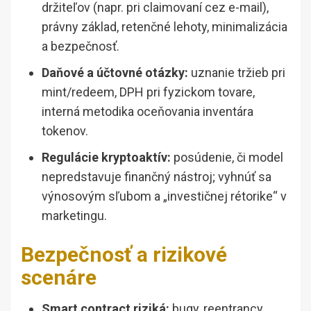
držiteľov (napr. pri claimovaní cez e-mail),
právny základ, retenčné lehoty, minimalizácia
a bezpečnosť.
Daňové a účtovné otázky:
uznanie tržieb pri
mint/redeem, DPH pri fyzickom tovare,
interná metodika oceňovania inventára
tokenov.
Regulácie kryptoaktív:
posúdenie, či model
nepredstavuje finančný nástroj; vyhnúť sa
výnosovým sľubom a „investičnej rétorike“ v
marketingu.
Bezpečnosť a rizikové
scenáre
Smart contract riziká:
bugy, reentrancy,