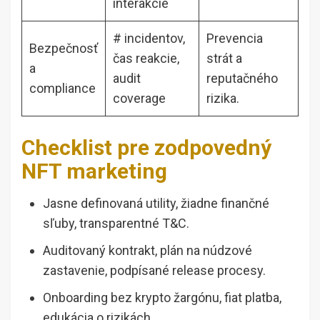
interakcie
# incidentov,
Prevencia
Bezpečnosť
čas reakcie,
strát a
a
audit
reputačného
compliance
coverage
rizika.
Checklist pre zodpovedný
NFT marketing
Jasne definovaná utility, žiadne finančné
sľuby, transparentné T&C.
Auditovaný kontrakt, plán na núdzové
zastavenie, podpísané release procesy.
Onboarding bez krypto žargónu, fiat platba,
edukácia o rizikách.