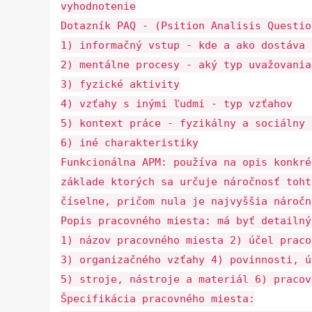
vyhodnotenie
Dotazník PAQ - (Psition Analisis Questio
1) informačný vstup - kde a ako dostáva 
2) mentálne procesy - aký typ uvažovania
3) fyzické aktivity
4) vzťahy s inými ľudmi - typ vzťahov
5) kontext práce - fyzikálny a sociálny 
6) iné charakteristiky
Funkcionálna APM: používa na opis konkré
základe ktorých sa určuje náročnosť toht
číselne, pričom nula je najvyššia náročn
Popis pracovného miesta: má byť detailný
1) názov pracovného miesta 2) účel praco
3) organizačného vzťahy 4) povinnosti, ú
5) stroje, nástroje a materiál 6) pracov
Špecifikácia pracovného miesta: