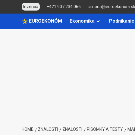
Skip
Inzercia
+421 907 234 066
simona@euroekonom.s
to
content
EUROEKONÓM
Ekonomika
Podnikanie
HOME
ZNALOSTI
ZNALOSTI
PÍSOMKY A TESTY
MA