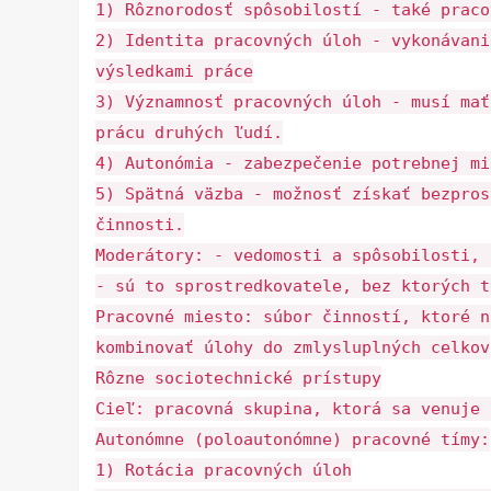
1) Rôznorodosť spôsobilostí - také praco
2) Identita pracovných úloh - vykonávani
výsledkami práce
3) Významnosť pracovných úloh - musí mať
prácu druhých ľudí.
4) Autonómia - zabezpečenie potrebnej mi
5) Spätná väzba - možnosť získať bezpros
činnosti.
Moderátory: - vedomosti a spôsobilosti, 
- sú to sprostredkovatele, bez ktorých t
Pracovné miesto: súbor činností, ktoré n
kombinovať úlohy do zmlysluplných celkov
Rôzne sociotechnické prístupy
Cieľ: pracovná skupina, ktorá sa venuje 
Autonómne (poloautonómne) pracovné tímy:
1) Rotácia pracovných úloh