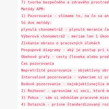
7) tvorba bezpečného a zdravého prostred
Metódy APM:
1) Pozorovanie - všímame to, na čo sa an
Sú dve metódy:
plynulá chonometráž - plynulé meranie ča
Výberová chonometráž - meriam len 1 úkon
Získanie obrazu o pracovných úlohách
Pospupové diagramy - aký je postup pri s
Obehové grafy - cesty človeka alebo prod
Čas pozorovania
Nepretržité pozorovanie - objektívny obr
Intervalové pozorovanie - vyberiem si ur
Bodové pozorovanie - najobjektívnejšia m
2) Rozhovor - upresníme si veci, ktoré m
3) Pokus - sám si odskúšam pracovné mies
4) Dotazník - prísne štandardizovaný roz