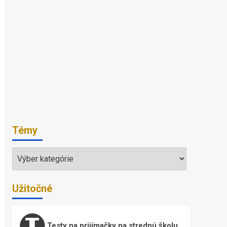
Témy
Témy
Užitočné
Testy na prijímačky na strednú školu