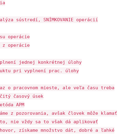
ia
alýza sústredí, SNÍMKOVANIE operácií
su operácie
 z operácie
plnení jednej konkrétnej úlohy
uktu pri vyplnení prac. úlohy
az o pracovnom mieste, ale veľa času treba
čitý časový úsek
etóda APM
áme z pozorovania, avšak človek môže klamať
to, nie vždy sa to však dá aplikovať
hovor, získame množstvo dát, dobré a ľahké