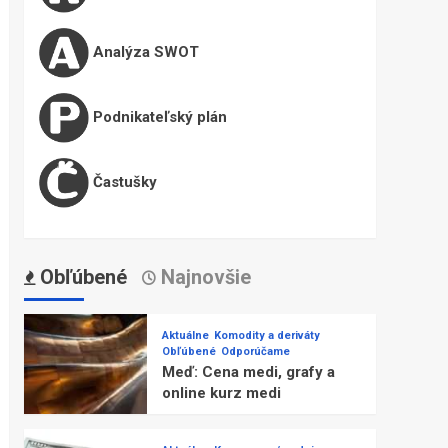
Analýza SWOT
Podnikateľský plán
Častušky
Obľúbené
Najnovšie
Aktuálne
Komodity a deriváty
Obľúbené
Odporúčame
Meď: Cena medi, grafy a
online kurz medi