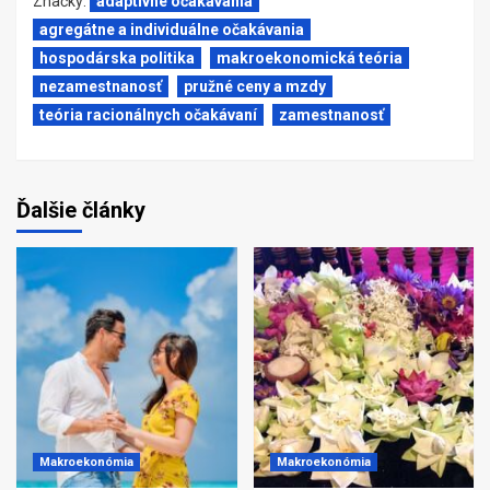
Značky:
adaptívne očakávania
agregátne a individuálne očakávania
hospodárska politika
makroekonomická teória
nezamestnanosť
pružné ceny a mzdy
teória racionálnych očakávaní
zamestnanosť
Ďalšie články
Makroekonómia
Makroekonómia