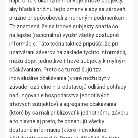
napr. o 10% okamžite motivuje trhové subjekty,
aby hľadali príčinu tejto zmeny a aby sa zároveň
pružne prispôsobovali zmeneným podmienkam.
To znamená, že sa trhové subjekty snažia čo
najlepšie (racionálne) využiť všetky dostupné
informácie. Táto teória taktiež pripúšťa, že pri
uzatváraní záverov na základe týchto informácii,
môžu dôjsť jednotlivé trhové subjekty k mylným
očakávaniam. Preto sa tu rozlišujú tzv.
individuálne očakávania (ktoré môžu byť v
zásade rozdielne – predstavujú odlišné pohľady
na fungovanie hospodárstva jednotlivých
trhových subjektov) a agregátne očakávania
(ktoré by sa mali približovať k jednotnému záveru
a to hlavne aj preto, že obsahujú všetky
dostupné informácie (ktoré individuálne