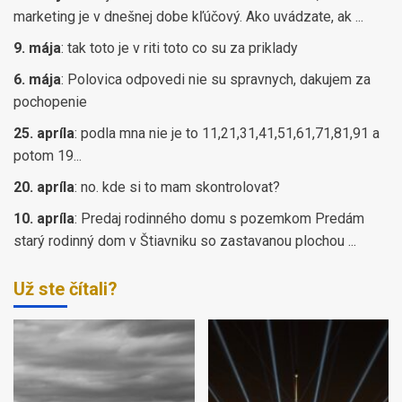
marketing je v dnešnej dobe kľúčový. Ako uvádzate, ak ...
9. mája
:
tak toto je v riti toto co su za priklady
6. mája
:
Polovica odpovedi nie su spravnych, dakujem za
pochopenie
25. apríla
:
podla mna nie je to 11,21,31,41,51,61,71,81,91 a
potom 19...
20. apríla
:
no. kde si to mam skontrolovat?
10. apríla
:
Predaj rodinného domu s pozemkom Predám
starý rodinný dom v Štiavniku so zastavanou plochou ...
Už ste čítali?