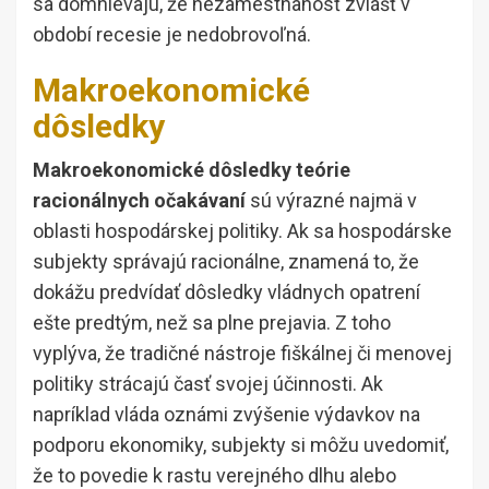
sa domnievajú, že nezamestnanosť zvlášť v
období recesie je nedobrovoľná.
Makroekonomické
dôsledky
Makroekonomické dôsledky teórie
racionálnych očakávaní
sú výrazné najmä v
oblasti hospodárskej politiky. Ak sa hospodárske
subjekty správajú racionálne, znamená to, že
dokážu predvídať dôsledky vládnych opatrení
ešte predtým, než sa plne prejavia. Z toho
vyplýva, že tradičné nástroje fiškálnej či menovej
politiky strácajú časť svojej účinnosti. Ak
napríklad vláda oznámi zvýšenie výdavkov na
podporu ekonomiky, subjekty si môžu uvedomiť,
že to povedie k rastu verejného dlhu alebo