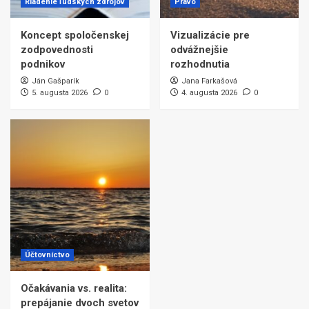
Riadenie ľudských zdrojov
Právo
Koncept spoločenskej
Vizualizácie pre
zodpovednosti
odvážnejšie
podnikov
rozhodnutia
Ján Gašparík
Jana Farkašová
5. augusta 2026
0
4. augusta 2026
0
Účtovníctvo
Očakávania vs. realita:
prepájanie dvoch svetov