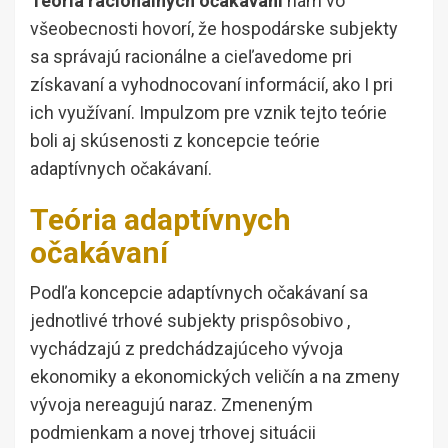
Teória racionálnych očakávaní
nám vo
všeobecnosti hovorí, že hospodárske subjekty
sa správajú racionálne a cieľavedome pri
získavaní a vyhodnocovaní informácií, ako I pri
ich využívaní. Impulzom pre vznik tejto teórie
boli aj skúsenosti z koncepcie teórie
adaptívnych očakávaní.
Teória adaptívnych
očakávaní
Podľa koncepcie adaptívnych očakávaní sa
jednotlivé trhové subjekty prispôsobivo ,
vychádzajú z predchádzajúceho vývoja
ekonomiky a ekonomických veličín a na zmeny
vývoja nereagujú naraz. Zmeneným
podmienkam a novej trhovej situácii