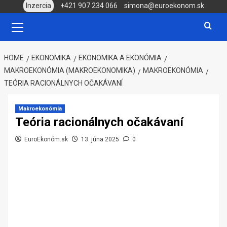
Skip
Inzercia
+421 907 234 066
simona@euroekonom.sk
to
Primary
Menu
content
HOME
EKONOMIKA
EKONOMIKA A EKONÓMIA
MAKROEKONÓMIA (MAKROEKONOMIKA)
MAKROEKONÓMIA
TEÓRIA RACIONÁLNYCH OČAKÁVANÍ
Makroekonómia
Teória racionálnych očakávaní
EuroEkonóm.sk
13. júna 2025
0