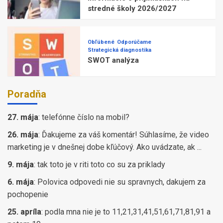
stredné školy 2026/2027
Obľúbené
Odporúčame
Strategická diagnostika
SWOT analýza
Poradňa
27. mája
:
telefónne číslo na mobil?
26. mája
:
Ďakujeme za váš komentár! Súhlasíme, že video
marketing je v dnešnej dobe kľúčový. Ako uvádzate, ak ...
9. mája
:
tak toto je v riti toto co su za priklady
6. mája
:
Polovica odpovedi nie su spravnych, dakujem za
pochopenie
25. apríla
:
podla mna nie je to 11,21,31,41,51,61,71,81,91 a