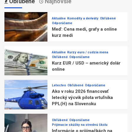
Obľúbené
Najnovšie
Aktuálne
Komodity a deriváty
Obľúbené
Odporúčame
Meď: Cena medi, grafy a online
kurz medi
Aktuálne
Kurzy euro / cudzia mena
Obľúbené
Odporúčame
Kurz EUR / USD – americký dolár
online
Letectvo
Obľúbené
Odporúčame
Ako v roku 2026 financovať
letecký výcvik pilota vrtuľníka
PPL(H) na Slovensku
Obľúbené
Odporúčame
Prijímacie skúšky na strednú školu
Informácie o prijímačkách na