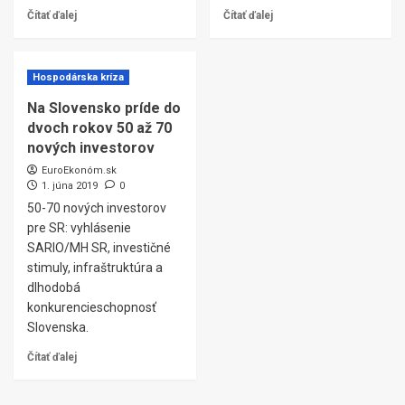
Čítať ďalej
Čítať ďalej
Hospodárska kríza
Na Slovensko príde do
dvoch rokov 50 až 70
nových investorov
EuroEkonóm.sk
1. júna 2019
0
50-70 nových investorov
pre SR: vyhlásenie
SARIO/MH SR, investičné
stimuly, infraštruktúra a
dlhodobá
konkurencieschopnosť
Slovenska.
Čítať ďalej