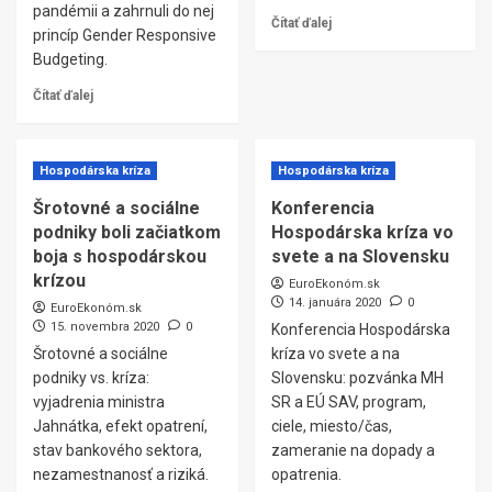
pandémii a zahrnuli do nej
Čítať ďalej
princíp Gender Responsive
Budgeting.
Čítať ďalej
Hospodárska kríza
Hospodárska kríza
Šrotovné a sociálne
Konferencia
podniky boli začiatkom
Hospodárska kríza vo
boja s hospodárskou
svete a na Slovensku
krízou
EuroEkonóm.sk
14. januára 2020
0
EuroEkonóm.sk
15. novembra 2020
0
Konferencia Hospodárska
Šrotovné a sociálne
kríza vo svete a na
podniky vs. kríza:
Slovensku: pozvánka MH
vyjadrenia ministra
SR a EÚ SAV, program,
Jahnátka, efekt opatrení,
ciele, miesto/čas,
stav bankového sektora,
zameranie na dopady a
nezamestnanosť a riziká.
opatrenia.