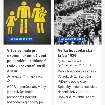
Hospodárska kríza
Hospodárska kríza
Vláda by mala pri
Veľká hospodárska
ekonomickom oživení
kríza 1929
po pandémii zohľadniť
Simona Česaná
rodovú rovnosť, tvrdí
8. decembra 2020
4
ACCA
Veľká hospodárska kríza v
30. rokoch 20. storočia.
Inzercia
19. apríla 2021
0
Príčiny a popis krízy.
ACCA odporúča, aby vlády
Spôsoby riešenia recesie a
jednotlivých krajín
riešenie krízy. Herbert
prehodnotili politiku
Hoover a Revenue Act of
hospodárskej obnovy po
1932.