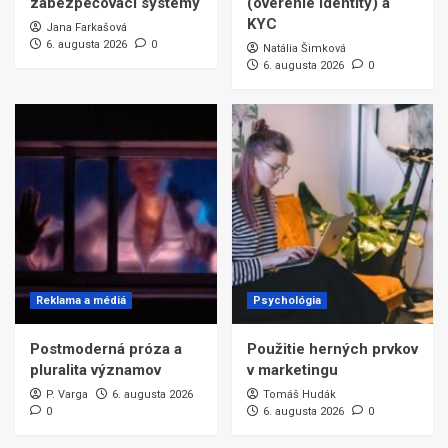
zabezpečovací systémy
(overenie identity) a
KYC
Jana Farkašová
6. augusta 2026
0
Natália Šimková
6. augusta 2026
0
Reklama a médiá
Psychológia
Postmoderná próza a
Použitie herných prvkov
pluralita významov
v marketingu
P. Varga
6. augusta 2026
Tomáš Hudák
0
6. augusta 2026
0