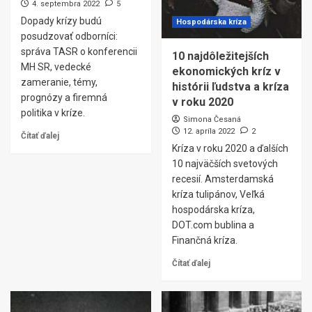
4. septembra 2022
5
Dopady krízy budú
Hospodárska kríza
posudzovať odborníci:
správa TASR o konferencii
10 najdôležitejších
MH SR, vedecké
ekonomických kríz v
zameranie, témy,
histórii ľudstva a kríza
prognózy a firemná
v roku 2020
politika v kríze.
Simona Česaná
12. apríla 2022
2
Čítať ďalej
Kríza v roku 2020 a ďalších
10 najväčších svetových
recesií. Amsterdamská
kríza tulipánov, Veľká
hospodárska kríza,
DOT.com bublina a
Finančná kríza.
Čítať ďalej