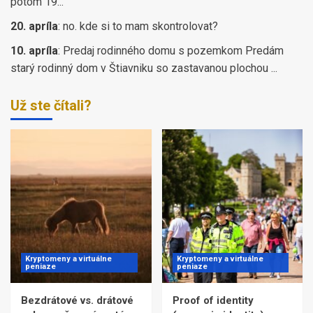
potom 19...
20. apríla
:
no. kde si to mam skontrolovat?
10. apríla
:
Predaj rodinného domu s pozemkom Predám
starý rodinný dom v Štiavniku so zastavanou plochou ...
Už ste čítali?
Kryptomeny a virtuálne
Kryptomeny a virtuálne
peniaze
peniaze
Bezdrátové vs. drátové
Proof of identity