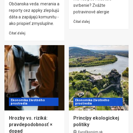
Občianska veda: merania a
svrbenie? Zvážte
reporty cez appky zlepšujú
potravinové alergie
dáta a zapájajú komunitu -
Čítať ďalej
ako prispieť zmysluplne.
Čítať ďalej
Ekonomika životného
Ekonomika životného
prostredia
prostredia
Hrozby vs. riziká:
Princípy ekologickej
pravdepodobnosť ×
politiky
dopad
EuroEkonóm.sk