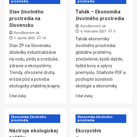
prostredia
prostredia
Stav životného
Ťahák – Ekonomika
prostredia na
životného prostredia
Slovensku
EuroEkonóm.sk
6. februára 2021
0
EuroEkonóm.sk
1. apríla 2022
10
Ťahák ekonomiky
Stav ŽP na Slovensku:
životného prostredia:
dôsledky industrializácie
globálne problémy,
na vodu, pôdu a ovzdušie,
znečistenie, kyslé dažde,
zdravie a ekosystémy.
ťažké kovy a vplyvy
Trendy, ohrozené druhy,
priemyslu. Stiahnite PDF a
erózia pôd a potreba
pochopte súvislosti
ekologicky stabilnej krajiny.
ekológie a ekonomiky.
Čítať ďalej
Čítať ďalej
Ekonomika životného
Ekonomika životného
prostredia
prostredia
Nástroje ekologickej
Ekosystém