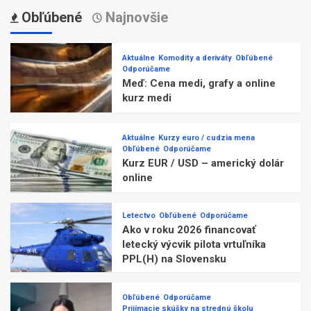
Obľúbené
Najnovšie
Aktuálne
Komodity a deriváty
Obľúbené
Odporúčame
Meď: Cena medi, grafy a online
kurz medi
Aktuálne
Kurzy euro / cudzia mena
Obľúbené
Odporúčame
Kurz EUR / USD – americký dolár
online
Letectvo
Obľúbené
Odporúčame
Ako v roku 2026 financovať
letecký výcvik pilota vrtuľníka
PPL(H) na Slovensku
Obľúbené
Odporúčame
Prijímacie skúšky na strednú školu