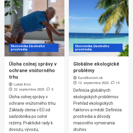
Ekonomika životného
Ekonomika životného
prostredia
prostredia
Úloha colnej správy v
Globálne ekologické
ochrane vnútorného
problémy
trhu
EuroEkonóm.sk
12. septembra 2025
13
Lukáš Kroc
22. septembra 2025
0
Definícia globálnych
Úloha colnej správy v
ekologických problémov.
ochrane vnútorného trhu:
Prehľad ekologických
Základy clenia v EÚ od
faktorov a médií. Definícia
sadzobníka po colné
prostredia a dôvody
režimy. Praktické rady k
masového vymierania
dovozu, vývozu,
druhov.