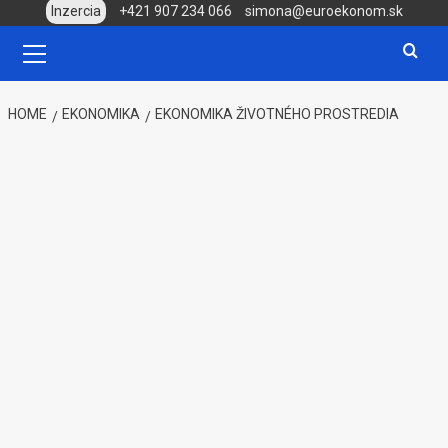
Skip
Inzercia
+421 907 234 066
simona@euroekonom.sk
to
Primary
Menu
content
HOME
EKONOMIKA
EKONOMIKA ŽIVOTNÉHO PROSTREDIA