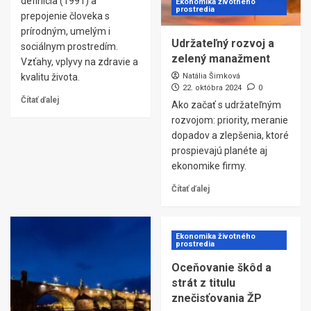
definícia (1991) a
Ekonomika životného
prostredia
prepojenie človeka s
prírodným, umelým i
Udržateľný rozvoj a
sociálnym prostredím.
zelený manažment
Vzťahy, vplyvy na zdravie a
kvalitu života.
Natália Šimková
22. októbra 2024
0
Čítať ďalej
Ako začať s udržateľným
rozvojom: priority, meranie
dopadov a zlepšenia, ktoré
prospievajú planéte aj
ekonomike firmy.
Čítať ďalej
Ekonomika životného
prostredia
Oceňovanie škôd a
strát z titulu
znečisťovania ŽP