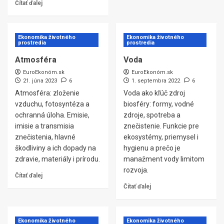
Čítať ďalej
Ekonomika životného
Ekonomika životného
prostredia
prostredia
Atmosféra
Voda
EuroEkonóm.sk
EuroEkonóm.sk
21. júna 2023
6
1. septembra 2022
6
Atmosféra: zloženie
Voda ako kľúč zdroj
vzduchu, fotosyntéza a
biosféry: formy, vodné
ochranná úloha. Emisie,
zdroje, spotreba a
imisie a transmisia
znečistenie. Funkcie pre
znečistenia, hlavné
ekosystémy, priemysel i
škodliviny a ich dopady na
hygienu a prečo je
zdravie, materiály i prírodu.
manažment vody limitom
rozvoja.
Čítať ďalej
Čítať ďalej
Ekonomika životného
Ekonomika životného