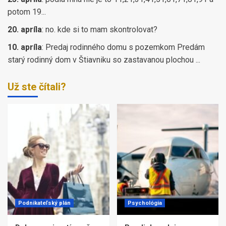
potom 19...
20. apríla
:
no. kde si to mam skontrolovat?
10. apríla
:
Predaj rodinného domu s pozemkom Predám
starý rodinný dom v Štiavniku so zastavanou plochou ...
Už ste čítali?
Podnikateľský plán
Psychológia