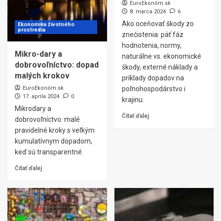
EuroEkonóm.sk
8. marca 2024
6
Ako oceňovať škody zo
Ekonomika životného
prostredia
znečistenia: päť fáz
hodnotenia, normy,
Mikro-dary a
naturálne vs. ekonomické
dobrovoľníctvo: dopad
škody, externé náklady a
malých krokov
príklady dopadov na
EuroEkonóm.sk
poľnohospodárstvo i
17. apríla 2024
0
krajinu.
Mikrodary a
Čítať ďalej
dobrovoľníctvo: malé
pravidelné kroky s veľkým
kumulatívnym dopadom,
keď sú transparentné.
Čítať ďalej