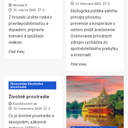
14. februára 2025
6
Monika P.
25. marca 2025
0
Ekologická politika zahŕňa
Z hrozieb urobte riziká s
princípy pôvodcu,
pravdepodobnosťou a
prevencie a kooperácie s
dopadom, pripravte
cieľom znížiť znečistenie.
scenáre a spúšťače
Oceňovanie prírodných
reakcie.
zdrojov vychádza zo
spotrebiteľského prebytku
Čítať ďalej
a externalít.
Čítať ďalej
Ekonomika životného
prostredia
Životné prostredie
EuroEkonóm.sk
10. novembra 2024
5
Čo je životné prostredie a
ekosystém, zákonná