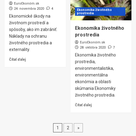
EuroEkonóm.sk
24. novembra 2020
4
Ekonomika životného
prostredia
Ekonomické škody na
životnom prostredí a
Ekonomika životného
spôsoby, ako im zabrániť.
prostredia
Náklady na ochranu
životného prostredia a
EuroEkonóm.sk
28. októbra 2020
7
externality.
Ekonomika životného
Čítať ďalej
prostredia,
environmentalistika,
environmentálna
ekonómia a oblasti
skúmania Ekonomiky
životného prostredia.
Čítať ďalej
Stránkovanie
1
2
»