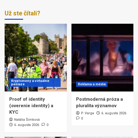
Už ste čítali?
Kryptomeny a virtuálne
peniaze
Reklama a médiá
Proof of identity
Postmoderná próza a
(overenie identity) a
pluralita významov
KYC
P. Varga
6. augusta 2026
0
Natália Šimková
6. augusta 2026
0