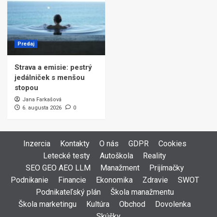
Predaj
Strava a emisie: pestrý
jedálniček s menšou
stopou
Jana Farkašová
6. augusta 2026
0
Inzercia
Kontakty
O nás
GDPR
Cookies
Letecké testy
Autoškola
Reality
SEO GEO AEO LLM
Manažment
Prijímačky
Podnikanie
Financie
Ekonomika
Zdravie
SWOT
Podnikateľský plán
Škola manažmentu
Škola marketingu
Kultúra
Obchod
Dovolenka
Skúšky