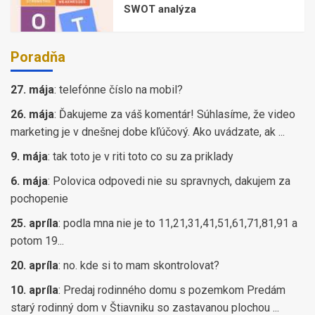
SWOT analýza
Poradňa
27. mája
:
telefónne číslo na mobil?
26. mája
:
Ďakujeme za váš komentár! Súhlasíme, že video
marketing je v dnešnej dobe kľúčový. Ako uvádzate, ak ...
9. mája
:
tak toto je v riti toto co su za priklady
6. mája
:
Polovica odpovedi nie su spravnych, dakujem za
pochopenie
25. apríla
:
podla mna nie je to 11,21,31,41,51,61,71,81,91 a
potom 19...
20. apríla
:
no. kde si to mam skontrolovat?
10. apríla
:
Predaj rodinného domu s pozemkom Predám
starý rodinný dom v Štiavniku so zastavanou plochou ...