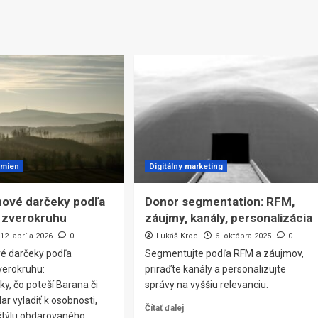
zmien
Digitálny marketing
nové darčeky podľa
Donor segmentation: RFM,
 zverokruhu
záujmy, kanály, personalizácia
12. apríla 2026
0
Lukáš Kroc
6. októbra 2025
0
é darčeky podľa
Segmentujte podľa RFM a záujmov,
erokruhu:
priraďte kanály a personalizujte
ky, čo poteší Barana či
správy na vyššiu relevanciu.
ar vyladiť k osobnosti,
Čítať ďalej
štýlu obdarovaného.