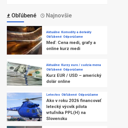
Obľúbené
Najnovšie
Aktuálne
Komodity a deriváty
Obľúbené
Odporúčame
Meď: Cena medi, grafy a
online kurz medi
Aktuálne
Kurzy euro / cudzia mena
Obľúbené
Odporúčame
Kurz EUR / USD – americký
dolár online
Letectvo
Obľúbené
Odporúčame
Ako v roku 2026 financovať
letecký výcvik pilota
vrtuľníka PPL(H) na
Slovensku