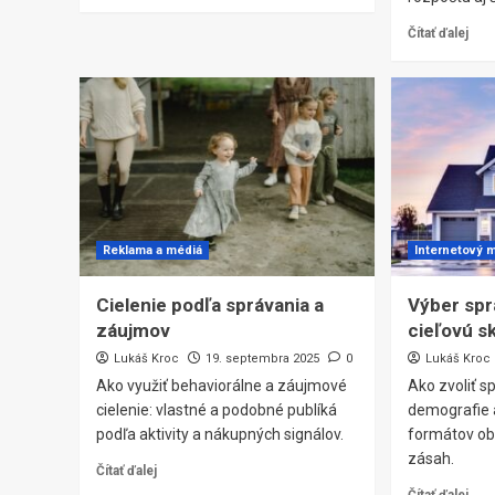
Čítať ďalej
Reklama a médiá
Internetový 
Cielenie podľa správania a
Výber spr
záujmov
cieľovú s
Lukáš Kroc
19. septembra 2025
0
Lukáš Kroc
Ako využiť behaviorálne a záujmové
Ako zvoliť s
cielenie: vlastné a podobné publíká
demografie 
podľa aktivity a nákupných signálov.
formátov ob
zásah.
Čítať ďalej