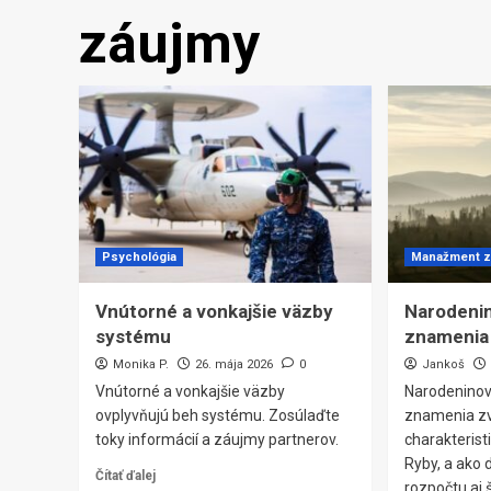
záujmy
Psychológia
Manažment 
Vnútorné a vonkajšie väzby
Narodeni
systému
znamenia
Monika P.
26. mája 2026
0
Jankoš
Vnútorné a vonkajšie väzby
Narodeninov
ovplyvňujú beh systému. Zosúlaďte
znamenia zv
toky informácií a záujmy partnerov.
charakteristi
Ryby, a ako d
Čítať ďalej
rozpočtu aj 