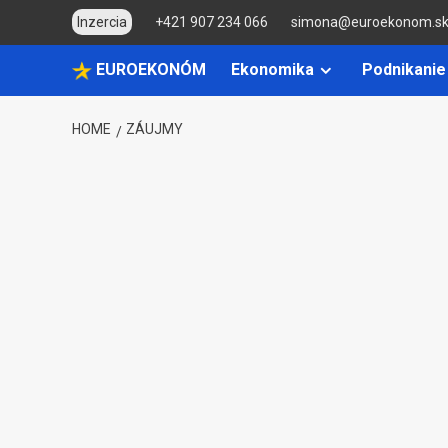
Skip
Inzercia
+421 907 234 066
simona@euroekonom.s
to
content
EUROEKONÓM
Ekonomika
Podnikanie
HOME
ZÁUJMY