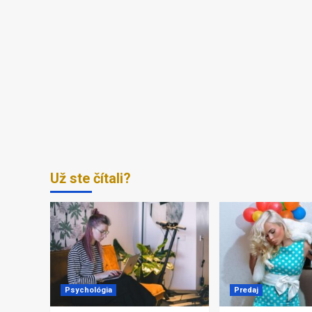
Už ste čítali?
Psychológia
Predaj