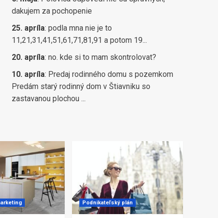
dakujem za pochopenie
25. apríla
:
podla mna nie je to
11,21,31,41,51,61,71,81,91 a potom 19...
20. apríla
:
no. kde si to mam skontrolovat?
10. apríla
:
Predaj rodinného domu s pozemkom
Predám starý rodinný dom v Štiavniku so
zastavanou plochou ...
arketing
Podnikateľský plán