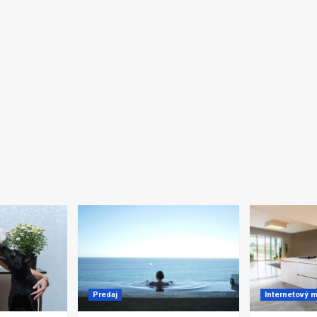
Predaj
Internetový m