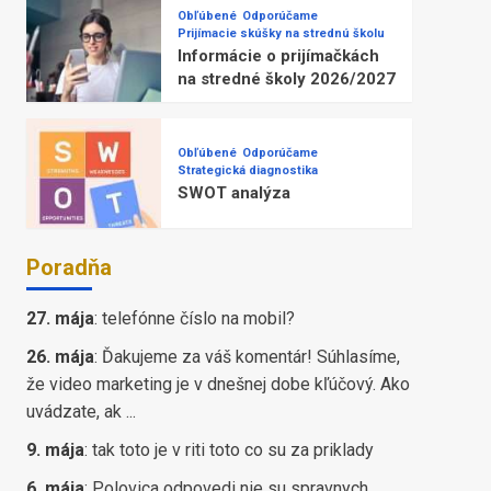
Obľúbené
Odporúčame
Prijímacie skúšky na strednú školu
Informácie o prijímačkách
na stredné školy 2026/2027
Obľúbené
Odporúčame
Strategická diagnostika
SWOT analýza
Poradňa
27. mája
:
telefónne číslo na mobil?
26. mája
:
Ďakujeme za váš komentár! Súhlasíme,
že video marketing je v dnešnej dobe kľúčový. Ako
uvádzate, ak ...
9. mája
:
tak toto je v riti toto co su za priklady
6. mája
:
Polovica odpovedi nie su spravnych,