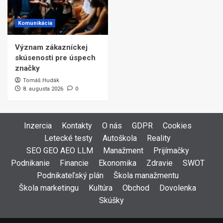
Komunikácia
Význam zákazníckej
skúsenosti pre úspech
značky
Tomáš Hudák
8. augusta 2026
0
Inzercia
Kontakty
O nás
GDPR
Cookies
Letecké testy
Autoškola
Reality
SEO GEO AEO LLM
Manažment
Prijímačky
Podnikanie
Financie
Ekonomika
Zdravie
SWOT
Podnikateľský plán
Škola manažmentu
Škola marketingu
Kultúra
Obchod
Dovolenka
Skúšky