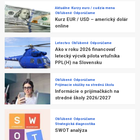
Aktuálne
Kurzy euro / cudzia mena
Obľúbené
Odporúčame
Kurz EUR / USD – americký dolár
online
Letectvo
Obľúbené
Odporúčame
Ako v roku 2026 financovať
letecký výcvik pilota vrtuľníka
PPL(H) na Slovensku
Obľúbené
Odporúčame
Prijímacie skúšky na strednú školu
Informácie o prijímačkách na
stredné školy 2026/2027
Obľúbené
Odporúčame
Strategická diagnostika
SWOT analýza