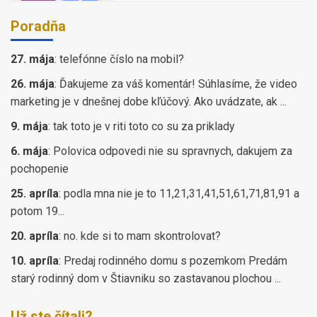
Poradňa
27. mája
:
telefónne číslo na mobil?
26. mája
:
Ďakujeme za váš komentár! Súhlasíme, že video
marketing je v dnešnej dobe kľúčový. Ako uvádzate, ak ...
9. mája
:
tak toto je v riti toto co su za priklady
6. mája
:
Polovica odpovedi nie su spravnych, dakujem za
pochopenie
25. apríla
:
podla mna nie je to 11,21,31,41,51,61,71,81,91 a
potom 19...
20. apríla
:
no. kde si to mam skontrolovat?
10. apríla
:
Predaj rodinného domu s pozemkom Predám
starý rodinný dom v Štiavniku so zastavanou plochou ...
Už ste čítali?