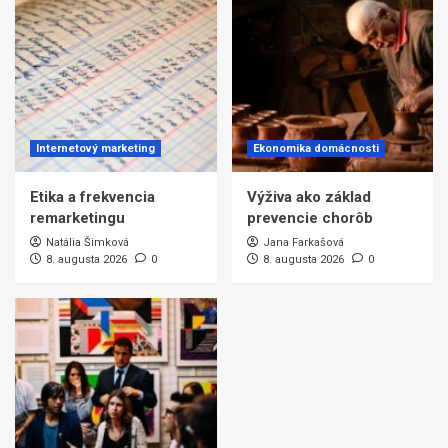
Internetový marketing
Ekonomika domácnosti
Etika a frekvencia
Výživa ako základ
remarketingu
prevencie chorôb
Natália Šimková
Jana Farkašová
8. augusta 2026
0
8. augusta 2026
0