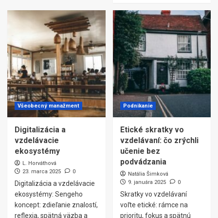
Všeobecný manažment
Podnikanie
Digitalizácia a
Etické skratky vo
vzdelávacie
vzdelávaní: čo zrýchli
ekosystémy
učenie bez
podvádzania
L. Horváthová
23. marca 2025
0
Natália Šimková
9. januára 2025
0
Digitalizácia a vzdelávacie
ekosystémy: Sengeho
Skratky vo vzdelávaní
koncept: zdieľanie znalostí,
voľte etické: rámce na
reflexia, spätná väzba a
prioritu, fokus a spätnú