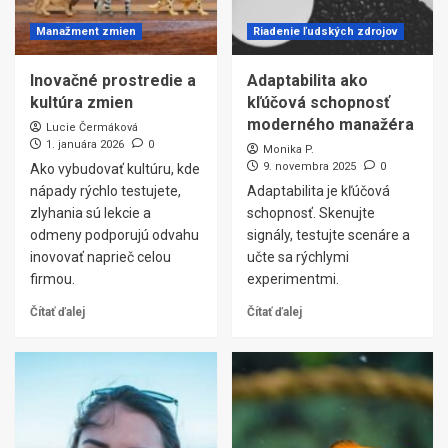
Manažment zmien
Riadenie ľudských zdrojov
Inovačné prostredie a
Adaptabilita ako
kultúra zmien
kľúčová schopnosť
moderného manažéra
Lucie Čermáková
1. januára 2026
0
Monika P.
9. novembra 2025
0
Ako vybudovať kultúru, kde
nápady rýchlo testujete,
Adaptabilita je kľúčová
zlyhania sú lekcie a
schopnosť. Skenujte
odmeny podporujú odvahu
signály, testujte scenáre a
inovovať naprieč celou
učte sa rýchlymi
firmou.
experimentmi.
Čítať ďalej
Čítať ďalej