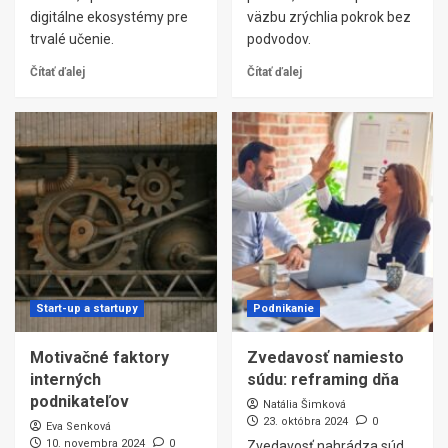
digitálne ekosystémy pre
väzbu zrýchlia pokrok bez
trvalé učenie.
podvodov.
Čítať ďalej
Čítať ďalej
Start-up a startupy
Podnikanie
Motivačné faktory
Zvedavosť namiesto
interných
súdu: reframing dňa
podnikateľov
Natália Šimková
23. októbra 2024
0
Eva Senková
10. novembra 2024
0
Zvedavosť nahrádza súd,