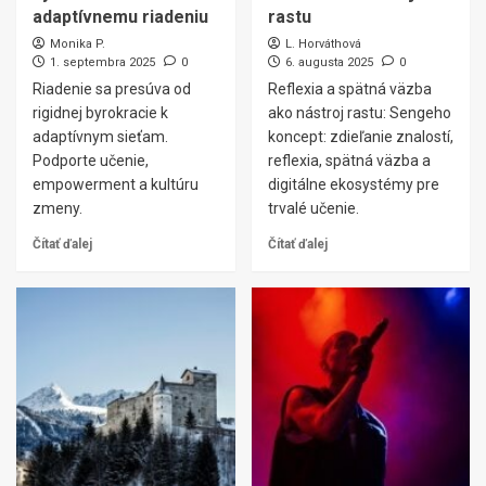
adaptívnemu riadeniu
rastu
Monika P.
L. Horváthová
1. septembra 2025
0
6. augusta 2025
0
Riadenie sa presúva od
Reflexia a spätná väzba
rigidnej byrokracie k
ako nástroj rastu: Sengeho
adaptívnym sieťam.
koncept: zdieľanie znalostí,
Podporte učenie,
reflexia, spätná väzba a
empowerment a kultúru
digitálne ekosystémy pre
zmeny.
trvalé učenie.
Čítať ďalej
Čítať ďalej