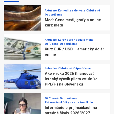
Aktuálne
Komodity a deriváty
Obľúbené
Odporúčame
Meď: Cena medi, grafy a online
kurz medi
Aktuálne
Kurzy euro / cudzia mena
Obľúbené
Odporúčame
Kurz EUR / USD – americký dolár
online
Letectvo
Obľúbené
Odporúčame
Ako v roku 2026 financovať
letecký výcvik pilota vrtuľníka
PPL(H) na Slovensku
Obľúbené
Odporúčame
Prijímacie skúšky na strednú školu
Informácie o prijímačkách na
stredné školy 2026/2027