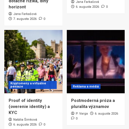
dotačné riziká, dlhý
Jana Farkašová
horizont
6. augusta 2026
0
Jana Farkašová
7. augusta 2026
0
Kryptomeny a virtuálne
peniaze
Reklama a médiá
Proof of identity
Postmoderná próza a
(overenie identity) a
pluralita významov
KYC
P. Varga
6. augusta 2026
0
Natália Šimková
6. augusta 2026
0