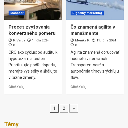
Manažér
Digitálny marketing
Proces zvyšovania
Čo znamená agilita v
konverzného pomeru
manažmente
P. Varga
1. júla 2024
Monika P.
11. júna 2024
0
0
CRO ako cyklus: od auditu k
Agilita znamená doručovať
hypotézam a testom.
hodnotu v iteráciách.
Prioritizujte podľa dopadu,
Transparentnosť a
merajte výsledky a škálujte
autonómia tímov zrýchľujú
víťazné zmeny.
flow.
Čítať ďalej
Čítať ďalej
Stránkovanie
1
2
»
príspevkov
Témy