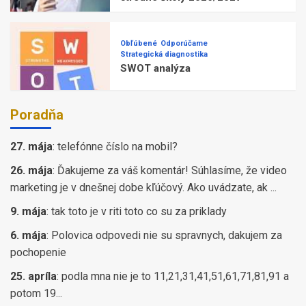
Obľúbené
Odporúčame
Strategická diagnostika
SWOT analýza
Poradňa
27. mája
:
telefónne číslo na mobil?
26. mája
:
Ďakujeme za váš komentár! Súhlasíme, že video
marketing je v dnešnej dobe kľúčový. Ako uvádzate, ak ...
9. mája
:
tak toto je v riti toto co su za priklady
6. mája
:
Polovica odpovedi nie su spravnych, dakujem za
pochopenie
25. apríla
:
podla mna nie je to 11,21,31,41,51,61,71,81,91 a
potom 19...