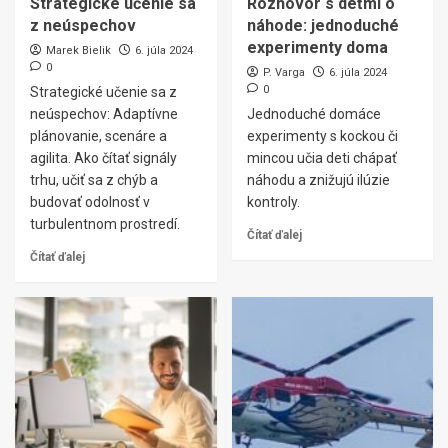
Strategické učenie sa
Rozhovor s deťmi o
z neúspechov
náhode: jednoduché
experimenty doma
Marek Bielik
6. júla 2024
0
P. Varga
6. júla 2024
0
Strategické učenie sa z
neúspechov: Adaptívne
Jednoduché domáce
plánovanie, scenáre a
experimenty s kockou či
agilita. Ako čítať signály
mincou učia deti chápať
trhu, učiť sa z chýb a
náhodu a znižujú ilúzie
budovať odolnosť v
kontroly.
turbulentnom prostredí.
Čítať ďalej
Čítať ďalej