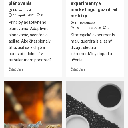
plánovania
experimenty v
marketingu: guardrail
Marek Bielik
metriky
11. apríla 2026
0
Princípy adaptívneho
L. Horváthová
18. februára 2026
0
plánovania: Adaptívne
plánovanie, scenáre a
Strategické experimenty
agilita. Ako čítať signály
majú guardrails a jasný
trhu, učiť sa z chýb a
dizajn, sledujú
budovať odolnosť v
inkrementálny dopad a
turbulentnom prostredí.
učenie.
Čítať ďalej
Čítať ďalej