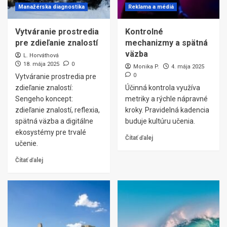
Manažérska diagnostika
Reklama a médiá
Vytváranie prostredia
Kontrolné
pre zdieľanie znalostí
mechanizmy a spätná
väzba
L. Horváthová
18. mája 2025
0
Monika P.
4. mája 2025
0
Vytváranie prostredia pre
zdieľanie znalostí:
Účinná kontrola využíva
Sengeho koncept:
metriky a rýchle nápravné
zdieľanie znalostí, reflexia,
kroky. Pravidelná kadencia
spätná väzba a digitálne
buduje kultúru učenia.
ekosystémy pre trvalé
Čítať ďalej
učenie.
Čítať ďalej