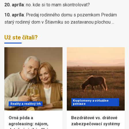
20. apríla
:
no. kde si to mam skontrolovat?
10. apríla
:
Predaj rodinného domu s pozemkom Predám
starý rodinný dom v Štiavniku so zastavanou plochou ...
Už ste čítali?
Kryptomeny a virtuálne
Reality a realitný trh
peniaze
Orná pôda a
Bezdrátové vs. drátové
agroleasing: nájom,
zabezpečovací systémy