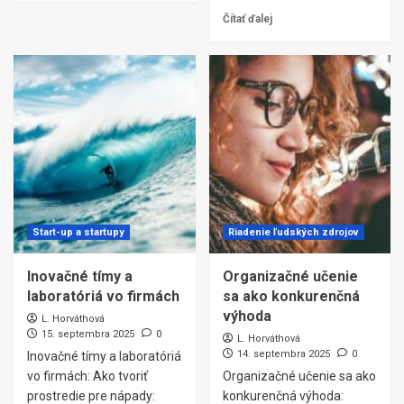
Čítať ďalej
Start-up a startupy
Riadenie ľudských zdrojov
Inovačné tímy a
Organizačné učenie
laboratóriá vo firmách
sa ako konkurenčná
výhoda
L. Horváthová
15. septembra 2025
0
L. Horváthová
14. septembra 2025
0
Inovačné tímy a laboratóriá
vo firmách: Ako tvoriť
Organizačné učenie sa ako
prostredie pre nápady:
konkurenčná výhoda: