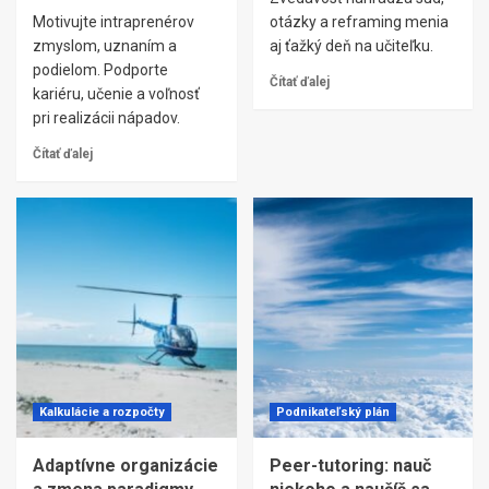
Motivujte intraprenérov
otázky a reframing menia
zmyslom, uznaním a
aj ťažký deň na učiteľku.
podielom. Podporte
Čítať ďalej
kariéru, učenie a voľnosť
pri realizácii nápadov.
Čítať ďalej
Kalkulácie a rozpočty
Podnikateľský plán
Adaptívne organizácie
Peer-tutoring: nauč