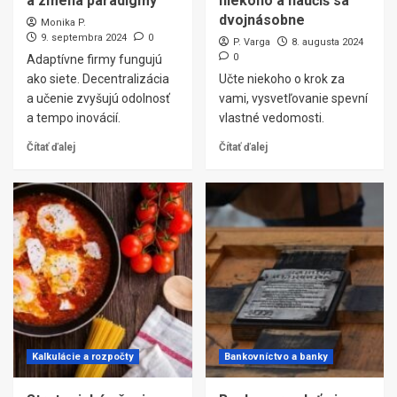
a zmena paradigmy
niekoho a naučíš sa
dvojnásobne
Monika P.
9. septembra 2024
0
P. Varga
8. augusta 2024
0
Adaptívne firmy fungujú
ako siete. Decentralizácia
Učte niekoho o krok za
a učenie zvyšujú odolnosť
vami, vysvetľovanie spevní
a tempo inovácií.
vlastné vedomosti.
Čítať ďalej
Čítať ďalej
Kalkulácie a rozpočty
Bankovníctvo a banky