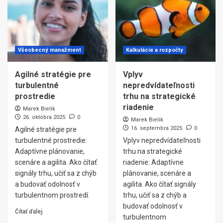
Všeobecný manažment
Kalkulácie a rozpočty
Agilné stratégie pre
Vplyv
turbulentné
nepredvídateľnosti
prostredie
trhu na strategické
riadenie
Marek Bielik
26. októbra 2025
0
Marek Bielik
16. septembra 2025
0
Agilné stratégie pre
turbulentné prostredie:
Vplyv nepredvídateľnosti
Adaptívne plánovanie,
trhu na strategické
scenáre a agilita. Ako čítať
riadenie: Adaptívne
signály trhu, učiť sa z chýb
plánovanie, scenáre a
a budovať odolnosť v
agilita. Ako čítať signály
turbulentnom prostredí.
trhu, učiť sa z chýb a
budovať odolnosť v
Čítať ďalej
turbulentnom