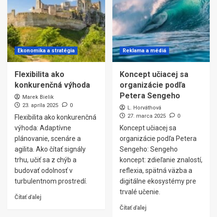
Ekonomika a stratégia
Reklama a médiá
Flexibilita ako
Koncept učiacej sa
konkurenčná výhoda
organizácie podľa
Petera Sengeho
Marek Bielik
23. apríla 2025
0
L. Horváthová
27. marca 2025
0
Flexibilita ako konkurenčná
výhoda: Adaptívne
Koncept učiacej sa
plánovanie, scenáre a
organizácie podľa Petera
agilita. Ako čítať signály
Sengeho: Sengeho
trhu, učiť sa z chýb a
koncept: zdieľanie znalostí,
budovať odolnosť v
reflexia, spätná väzba a
turbulentnom prostredí.
digitálne ekosystémy pre
trvalé učenie.
Čítať ďalej
Čítať ďalej