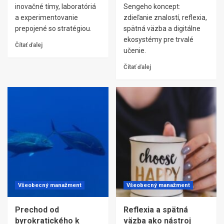
inovačné tímy, laboratóriá
Sengeho koncept:
a experimentovanie
zdieľanie znalostí, reflexia,
prepojené so stratégiou.
spätná väzba a digitálne
ekosystémy pre trvalé
Čítať ďalej
učenie.
Čítať ďalej
Všeobecný manažment
Všeobecný manažment
Prechod od
Reflexia a spätná
byrokratického k
väzba ako nástroj