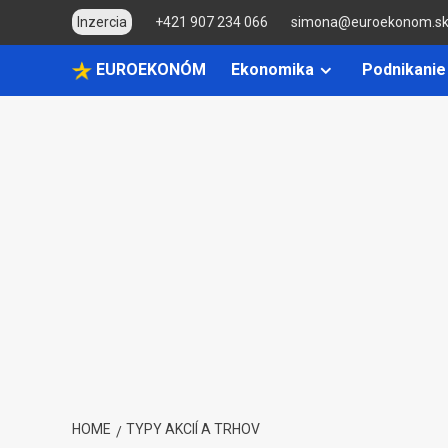
Skip
Inzercia
+421 907 234 066
simona@euroekonom.s
to
content
EUROEKONÓM
Ekonomika
Podnikanie
HOME
TYPY AKCIÍ A TRHOV