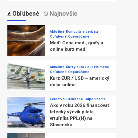
Obľúbené
Najnovšie
Aktuálne
Komodity a deriváty
Obľúbené
Odporúčame
Meď: Cena medi, grafy a
online kurz medi
Aktuálne
Kurzy euro / cudzia mena
Obľúbené
Odporúčame
Kurz EUR / USD – americký
dolár online
Letectvo
Obľúbené
Odporúčame
Ako v roku 2026 financovať
letecký výcvik pilota
vrtuľníka PPL(H) na
Slovensku