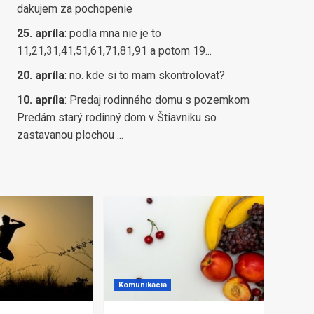
dakujem za pochopenie
25. apríla
:
podla mna nie je to
11,21,31,41,51,61,71,81,91 a potom 19...
20. apríla
:
no. kde si to mam skontrolovat?
10. apríla
:
Predaj rodinného domu s pozemkom
Predám starý rodinný dom v Štiavniku so
zastavanou plochou ...
Komunikácia