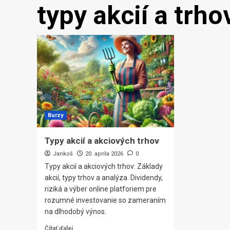
typy akcií a trho
Burzy
Typy akcií a akciových trhov
Jankoš
20. apríla 2026
0
Typy akcií a akciových trhov: Základy
akcií, typy trhov a analýza. Dividendy,
riziká a výber online platforiem pre
rozumné investovanie so zameraním
na dlhodobý výnos.
Čítať ďalej