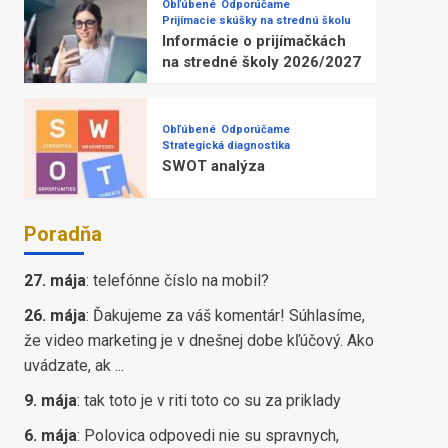
Obľúbené
Odporúčame
Prijímacie skúšky na strednú školu
Informácie o prijímačkách
na stredné školy 2026/2027
Obľúbené
Odporúčame
Strategická diagnostika
SWOT analýza
Poradňa
27. mája
:
telefónne číslo na mobil?
26. mája
:
Ďakujeme za váš komentár! Súhlasíme,
že video marketing je v dnešnej dobe kľúčový. Ako
uvádzate, ak ...
9. mája
:
tak toto je v riti toto co su za priklady
6. mája
:
Polovica odpovedi nie su spravnych,