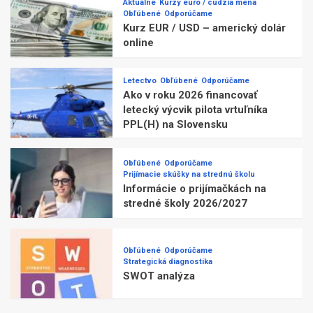
Aktuálne
Kurzy euro / cudzia mena
Obľúbené
Odporúčame
Kurz EUR / USD – americký dolár
online
Letectvo
Obľúbené
Odporúčame
Ako v roku 2026 financovať
letecký výcvik pilota vrtuľníka
PPL(H) na Slovensku
Obľúbené
Odporúčame
Prijímacie skúšky na strednú školu
Informácie o prijímačkách na
stredné školy 2026/2027
Obľúbené
Odporúčame
Strategická diagnostika
SWOT analýza