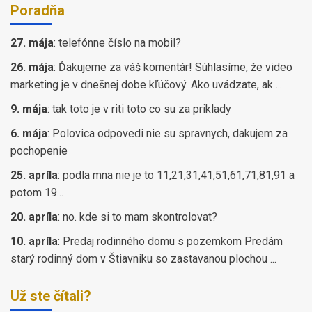
Poradňa
27. mája
:
telefónne číslo na mobil?
26. mája
:
Ďakujeme za váš komentár! Súhlasíme, že video
marketing je v dnešnej dobe kľúčový. Ako uvádzate, ak ...
9. mája
:
tak toto je v riti toto co su za priklady
6. mája
:
Polovica odpovedi nie su spravnych, dakujem za
pochopenie
25. apríla
:
podla mna nie je to 11,21,31,41,51,61,71,81,91 a
potom 19...
20. apríla
:
no. kde si to mam skontrolovat?
10. apríla
:
Predaj rodinného domu s pozemkom Predám
starý rodinný dom v Štiavniku so zastavanou plochou ...
Už ste čítali?