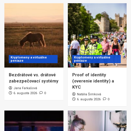
Kryptomeny a virtuálne
Kryptomeny a virtuálne
peniaze
peniaze
Bezdrátové vs. drátové
Proof of identity
zabezpečovací systémy
(overenie identity) a
KYC
Jana Farkašová
6. augusta 2026
0
Natália Šimková
6. augusta 2026
0