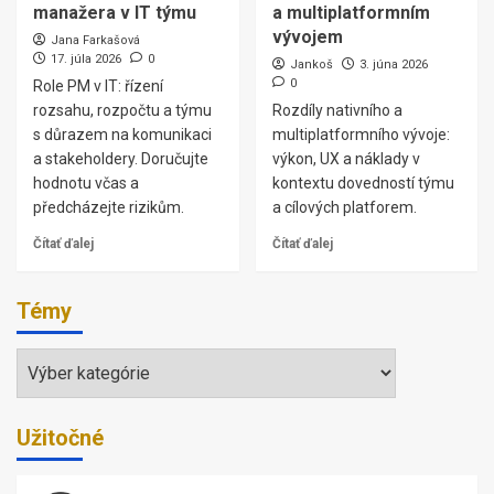
manažera v IT týmu
a multiplatformním
vývojem
Jana Farkašová
17. júla 2026
0
Jankoš
3. júna 2026
0
Role PM v IT: řízení
rozsahu, rozpočtu a týmu
Rozdíly nativního a
s důrazem na komunikaci
multiplatformního vývoje:
a stakeholdery. Doručujte
výkon, UX a náklady v
hodnotu včas a
kontextu dovedností týmu
předcházejte rizikům.
a cílových platforem.
Čítať ďalej
Čítať ďalej
Témy
Témy
Užitočné