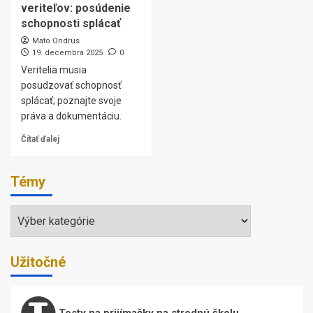
veriteľov: posúdenie
schopnosti splácať
Mato Ondrus
19. decembra 2025
0
Veritelia musia
posudzovať schopnosť
splácať; poznajte svoje
práva a dokumentáciu.
Čítať ďalej
Témy
Témy
Užitočné
Testy na prijímačky na strednú školu