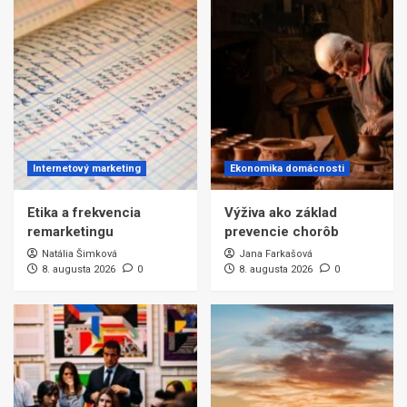
Internetový marketing
Ekonomika domácnosti
Etika a frekvencia
Výživa ako základ
remarketingu
prevencie chorôb
Natália Šimková
Jana Farkašová
8. augusta 2026
0
8. augusta 2026
0