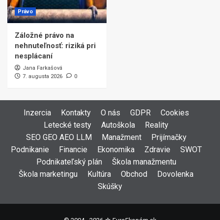
Právo
Záložné právo na
nehnuteľnosť: riziká pri
nesplácaní
Jana Farkašová
7. augusta 2026
0
Inzercia
Kontakty
O nás
GDPR
Cookies
Letecké testy
Autoškola
Reality
SEO GEO AEO LLM
Manažment
Prijímačky
Podnikanie
Financie
Ekonomika
Zdravie
SWOT
Podnikateľský plán
Škola manažmentu
Škola marketingu
Kultúra
Obchod
Dovolenka
Skúšky