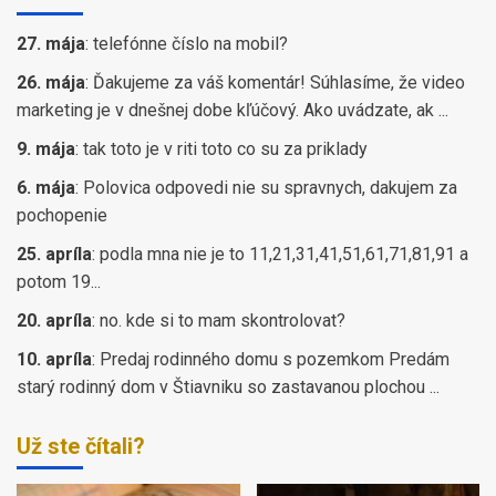
27. mája
:
telefónne číslo na mobil?
26. mája
:
Ďakujeme za váš komentár! Súhlasíme, že video
marketing je v dnešnej dobe kľúčový. Ako uvádzate, ak ...
9. mája
:
tak toto je v riti toto co su za priklady
6. mája
:
Polovica odpovedi nie su spravnych, dakujem za
pochopenie
25. apríla
:
podla mna nie je to 11,21,31,41,51,61,71,81,91 a
potom 19...
20. apríla
:
no. kde si to mam skontrolovat?
10. apríla
:
Predaj rodinného domu s pozemkom Predám
starý rodinný dom v Štiavniku so zastavanou plochou ...
Už ste čítali?