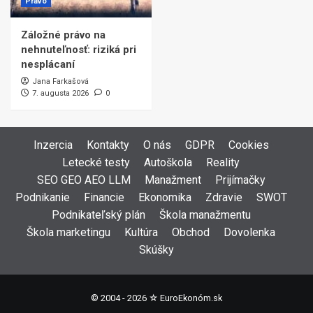
Právo
Záložné právo na
nehnuteľnosť: riziká pri
nesplácaní
Jana Farkašová
7. augusta 2026
0
Inzercia
Kontakty
O nás
GDPR
Cookies
Letecké testy
Autoškola
Reality
SEO GEO AEO LLM
Manažment
Prijímačky
Podnikanie
Financie
Ekonomika
Zdravie
SWOT
Podnikateľský plán
Škola manažmentu
Škola marketingu
Kultúra
Obchod
Dovolenka
Skúšky
© 2004 - 2026 ☆
EuroEkonóm.sk