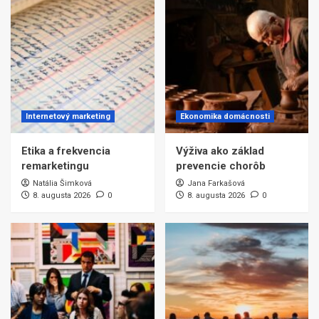
Internetový marketing
Ekonomika domácnosti
Etika a frekvencia
Výživa ako základ
remarketingu
prevencie chorôb
Natália Šimková
Jana Farkašová
8. augusta 2026
0
8. augusta 2026
0