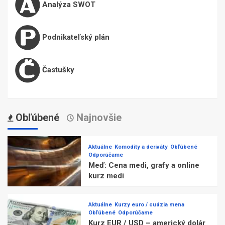
Analýza SWOT
Podnikateľský plán
Častušky
Obľúbené
Najnovšie
Aktuálne
Komodity a deriváty
Obľúbené
Odporúčame
Meď: Cena medi, grafy a online
kurz medi
Aktuálne
Kurzy euro / cudzia mena
Obľúbené
Odporúčame
Kurz EUR / USD – americký dolár