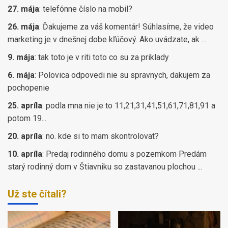
27. mája
:
telefónne číslo na mobil?
26. mája
:
Ďakujeme za váš komentár! Súhlasíme, že video
marketing je v dnešnej dobe kľúčový. Ako uvádzate, ak ...
9. mája
:
tak toto je v riti toto co su za priklady
6. mája
:
Polovica odpovedi nie su spravnych, dakujem za
pochopenie
25. apríla
:
podla mna nie je to 11,21,31,41,51,61,71,81,91 a
potom 19...
20. apríla
:
no. kde si to mam skontrolovat?
10. apríla
:
Predaj rodinného domu s pozemkom Predám
starý rodinný dom v Štiavniku so zastavanou plochou ...
Už ste čítali?