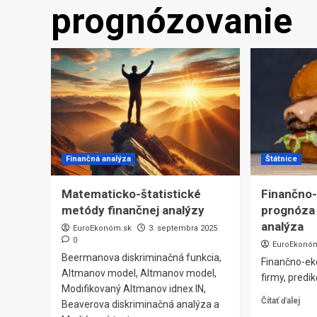
prognózovanie
Finančná analýza
Štátnice
Matematicko-štatistické
Finančno
metódy finančnej analýzy
prognóza 
analýza
EuroEkonóm.sk
3. septembra 2025
0
EuroEkonó
Beermanova diskriminačná funkcia,
Finančno-e
Altmanov model, Altmanov model,
firmy, predi
Modifikovaný Altmanov idnex IN,
Čítať ďalej
Beaverova diskriminačná analýza a