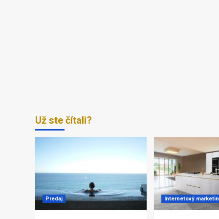
Už ste čítali?
Predaj
Internetový marketi