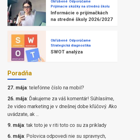
Obľúbené
Odporúčame
Prijímacie skúšky na strednú školu
Informácie o prijímačkách
na stredné školy 2026/2027
Obľúbené
Odporúčame
Strategická diagnostika
SWOT analýza
Poradňa
27. mája
:
telefónne číslo na mobil?
26. mája
:
Ďakujeme za váš komentár! Súhlasíme,
že video marketing je v dnešnej dobe kľúčový. Ako
uvádzate, ak ...
9. mája
:
tak toto je v riti toto co su za priklady
6. mája
:
Polovica odpovedi nie su spravnych,