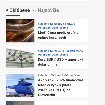
Obľúbené
Najnovšie
Aktuálne
Komodity a deriváty
Obľúbené
Odporúčame
Meď: Cena medi, grafy a
online kurz medi
Aktuálne
Kurzy euro / cudzia mena
Obľúbené
Odporúčame
Kurz EUR / USD – americký
dolár online
Letectvo
Obľúbené
Odporúčame
Ako v roku 2026 financovať
letecký výcvik pilota
vrtuľníka PPL(H) na
Slovensku