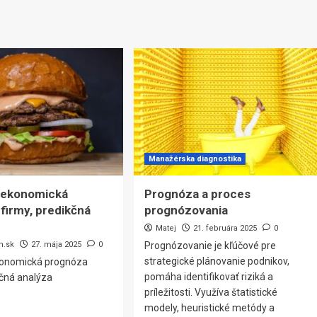
Manažérska diagnostika
-ekonomická
Prognóza a proces
firmy, predikčná
prognózovania
Matej
21. februára 2025
0
m.sk
27. mája 2025
0
Prognózovanie je kľúčové pre
strategické plánovanie podnikov,
konomická prognóza
pomáha identifikovať riziká a
kčná analýza
príležitosti. Využíva štatistické
modely, heuristické metódy a