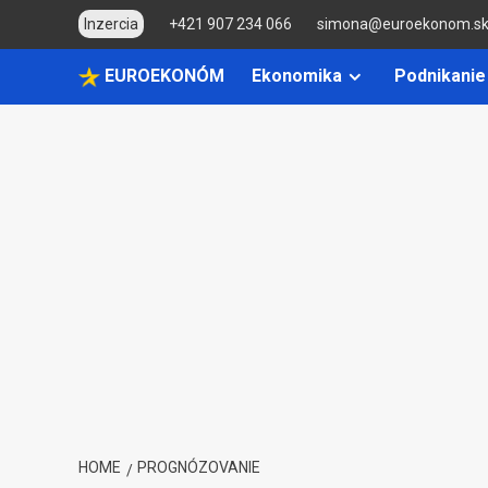
Skip
Inzercia
+421 907 234 066
simona@euroekonom.s
to
content
EUROEKONÓM
Ekonomika
Podnikanie
HOME
PROGNÓZOVANIE