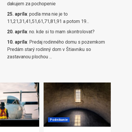
dakujem za pochopenie
25. apríla
:
podla mna nie je to
11,21,31,41,51,61,71,81,91 a potom 19...
20. apríla
:
no. kde si to mam skontrolovat?
10. apríla
:
Predaj rodinného domu s pozemkom
Predám starý rodinný dom v Štiavniku so
zastavanou plochou ...
Podnikanie