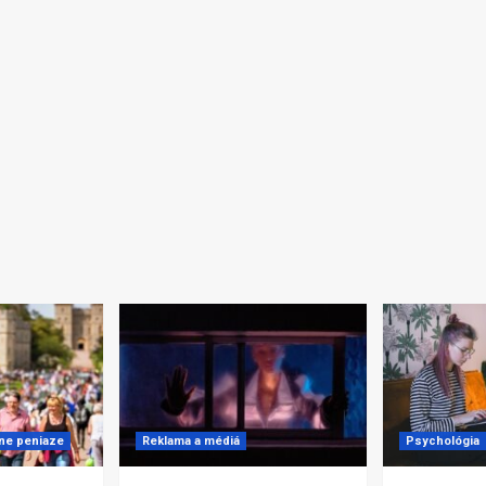
lne peniaze
Reklama a médiá
Psychológia