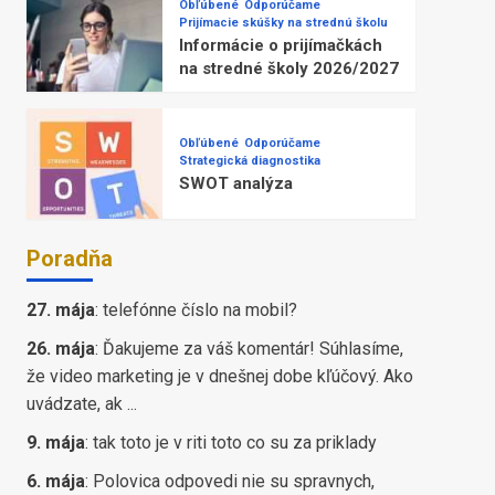
Obľúbené
Odporúčame
Prijímacie skúšky na strednú školu
Informácie o prijímačkách
na stredné školy 2026/2027
Obľúbené
Odporúčame
Strategická diagnostika
SWOT analýza
Poradňa
27. mája
:
telefónne číslo na mobil?
26. mája
:
Ďakujeme za váš komentár! Súhlasíme,
že video marketing je v dnešnej dobe kľúčový. Ako
uvádzate, ak ...
9. mája
:
tak toto je v riti toto co su za priklady
6. mája
:
Polovica odpovedi nie su spravnych,