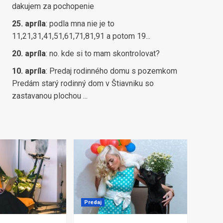
dakujem za pochopenie
25. apríla
:
podla mna nie je to
11,21,31,41,51,61,71,81,91 a potom 19...
20. apríla
:
no. kde si to mam skontrolovat?
10. apríla
:
Predaj rodinného domu s pozemkom
Predám starý rodinný dom v Štiavniku so
zastavanou plochou ...
Predaj