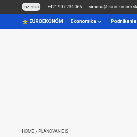
Skip
Inzercia
+421 907 234 066
simona@euroekonom.s
to
content
EUROEKONÓM
Ekonomika
Podnikanie
HOME
PLÁNOVANIE IS