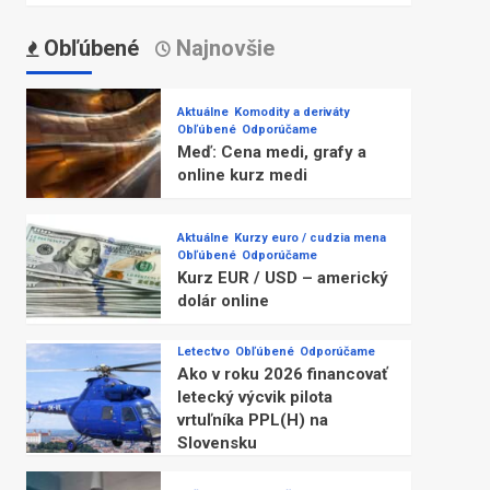
Obľúbené
Najnovšie
Aktuálne
Komodity a deriváty
Obľúbené
Odporúčame
Meď: Cena medi, grafy a
online kurz medi
Aktuálne
Kurzy euro / cudzia mena
Obľúbené
Odporúčame
Kurz EUR / USD – americký
dolár online
Letectvo
Obľúbené
Odporúčame
Ako v roku 2026 financovať
letecký výcvik pilota
vrtuľníka PPL(H) na
Slovensku