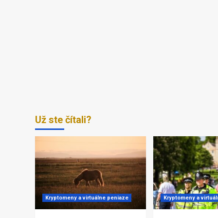
Už ste čítali?
Kryptomeny a virtuálne peniaze
Kryptomeny a virtuá