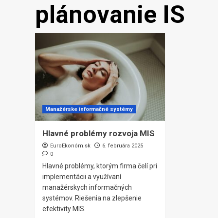
plánovanie IS
Manažérske informačné systémy
Hlavné problémy rozvoja MIS
EuroEkonóm.sk
6. februára 2025
0
Hlavné problémy, ktorým firma čelí pri
implementácii a využívaní
manažérskych informačných
systémov. Riešenia na zlepšenie
efektivity MIS.