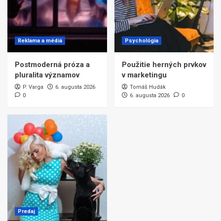
Reklama a médiá
Psychológia
Postmoderná próza a
Použitie herných prvkov
pluralita významov
v marketingu
P. Varga
6. augusta 2026
Tomáš Hudák
0
6. augusta 2026
0
Predaj