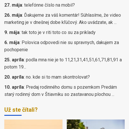
27. mája
:
telefónne číslo na mobil?
26. mája
:
Ďakujeme za váš komentár! Súhlasíme, že video
marketing je v dnešnej dobe kľúčový. Ako uvádzate, ak ...
9. mája
:
tak toto je v riti toto co su za priklady
6. mája
:
Polovica odpovedi nie su spravnych, dakujem za
pochopenie
25. apríla
:
podla mna nie je to 11,21,31,41,51,61,71,81,91 a
potom 19...
20. apríla
:
no. kde si to mam skontrolovat?
10. apríla
:
Predaj rodinného domu s pozemkom Predám
starý rodinný dom v Štiavniku so zastavanou plochou ...
Už ste čítali?