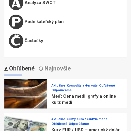
Analýza SWOT
Podnikateľský plán
Častušky
Obľúbené
Najnovšie
Aktuálne
Komodity a deriváty
Obľúbené
Odporúčame
Meď: Cena medi, grafy a online
kurz medi
Aktuálne
Kurzy euro / cudzia mena
Obľúbené
Odporúčame
Kurz EUR / USD – americký dolár