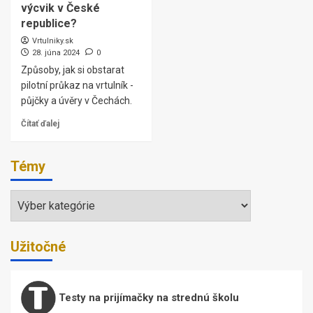
výcvik v České
republice?
Vrtulniky.sk
28. júna 2024
0
Způsoby, jak si obstarat
pilotní průkaz na vrtulník -
půjčky a úvěry v Čechách.
Čítať ďalej
Témy
Témy
Užitočné
Testy na prijímačky na strednú školu