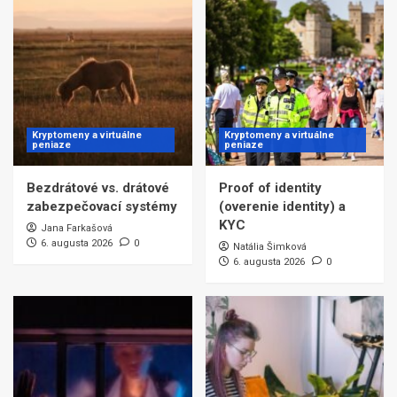
Kryptomeny a virtuálne
Kryptomeny a virtuálne
peniaze
peniaze
Bezdrátové vs. drátové
Proof of identity
zabezpečovací systémy
(overenie identity) a
KYC
Jana Farkašová
6. augusta 2026
0
Natália Šimková
6. augusta 2026
0