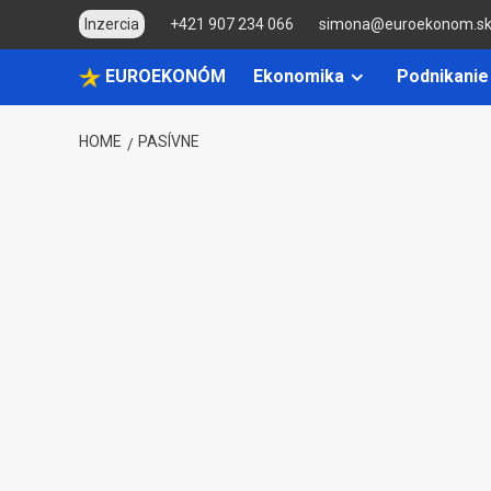
Skip
Inzercia
+421 907 234 066
simona@euroekonom.s
to
content
EUROEKONÓM
Ekonomika
Podnikanie
HOME
PASÍVNE