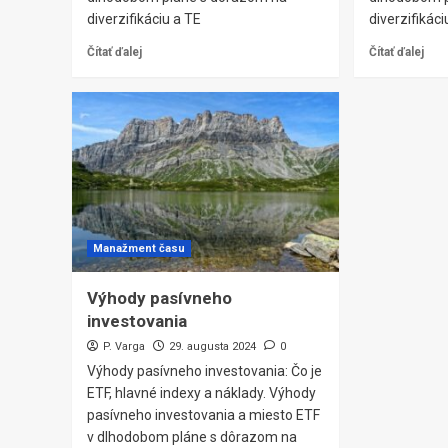
diverzifikáciu a TE
diverzifikáci
Čítať ďalej
Čítať ďalej
Manažment času
Výhody pasívneho
investovania
P. Varga
29. augusta 2024
0
Výhody pasívneho investovania: Čo je
ETF, hlavné indexy a náklady. Výhody
pasívneho investovania a miesto ETF
v dlhodobom pláne s dôrazom na