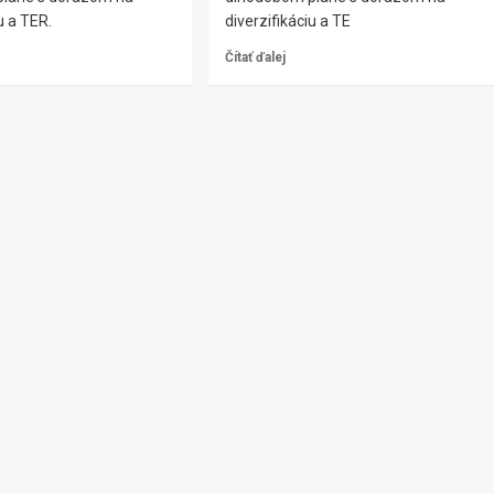
u a TER.
diverzifikáciu a TE
Čítať ďalej