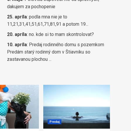
dakujem za pochopenie
25. apríla
:
podla mna nie je to
11,21,31,41,51,61,71,81,91 a potom 19...
20. apríla
:
no. kde si to mam skontrolovat?
10. apríla
:
Predaj rodinného domu s pozemkom
Predám starý rodinný dom v Štiavniku so
zastavanou plochou ...
Predaj