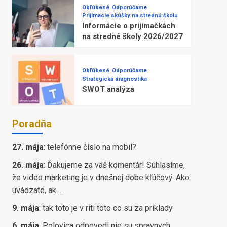
Obľúbené
Odporúčame
Prijímacie skúšky na strednú školu
Informácie o prijímačkách
na stredné školy 2026/2027
Obľúbené
Odporúčame
Strategická diagnostika
SWOT analýza
Poradňa
27. mája
:
telefónne číslo na mobil?
26. mája
:
Ďakujeme za váš komentár! Súhlasíme,
že video marketing je v dnešnej dobe kľúčový. Ako
uvádzate, ak ...
9. mája
:
tak toto je v riti toto co su za priklady
6. mája
:
Polovica odpovedi nie su spravnych,