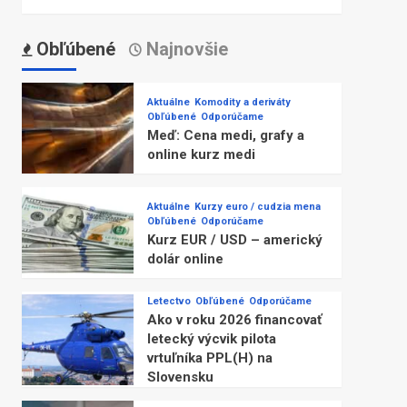
Obľúbené
Najnovšie
Aktuálne
Komodity a deriváty
Obľúbené
Odporúčame
Meď: Cena medi, grafy a
online kurz medi
Aktuálne
Kurzy euro / cudzia mena
Obľúbené
Odporúčame
Kurz EUR / USD – americký
dolár online
Letectvo
Obľúbené
Odporúčame
Ako v roku 2026 financovať
letecký výcvik pilota
vrtuľníka PPL(H) na
Slovensku