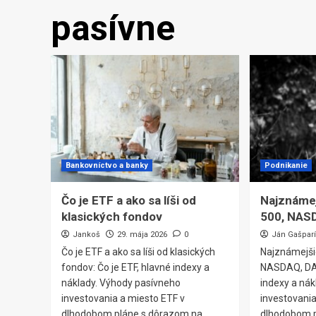
pasívne
Bankovníctvo a banky
Podnikanie
Čo je ETF a ako sa líši od
Najznámej
klasických fondov
500, NAS
Jankoš
29. mája 2026
0
Ján Gašpar
Čo je ETF a ako sa líši od klasických
Najznámejši
fondov: Čo je ETF, hlavné indexy a
NASDAQ, DAX
náklady. Výhody pasívneho
indexy a ná
investovania a miesto ETF v
investovania
dlhodobom pláne s dôrazom na
dlhodobom 