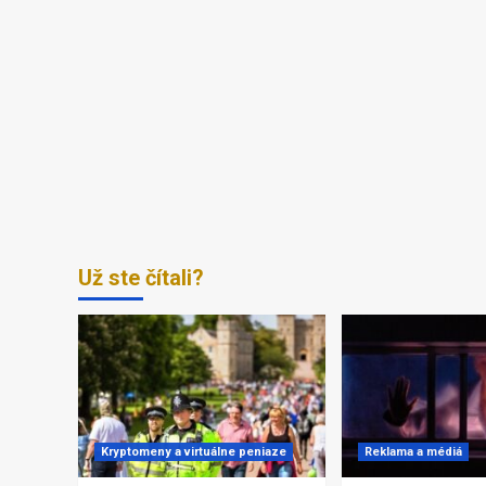
Už ste čítali?
Kryptomeny a virtuálne peniaze
Reklama a médiá