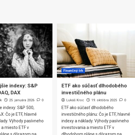
Finančný trh
šie indexy: S&P
ETF ako súčasť dlhodobého
DAQ, DAX
investičného plánu
ík
25. januára 2026
0
Lukáš Kroc
19. októbra 2025
0
e indexy: S&P 500,
ETF ako súčasť dlhodobého
: Čo je ETF, hlavné
investičného plánu: Čo je ETF, hlavné
klady. Výhody pasívneho
indexy a náklady. Výhody pasívneho
 a miesto ETF v
investovania a miesto ETF v
pláne s dôrazom na
dlhodobom pláne s dôrazom na