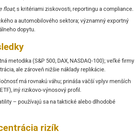
e float
, s kritériami ziskovosti, reportingu a compliance.
ického a automobilového sektora; významný exportný
bálneho dopytu.
sledky
ná metodika (S&P 500, DAX, NASDAQ-100); veľké firmy
rácia, ale zároveň nižšie náklady replikácie.
očnosť má rovnakú váhu; prináša väčší vplyv menších
ETF), iný rizikovo-výnosový profil.
latility – používajú sa na taktické alebo dlhodobé
entrácia rizík