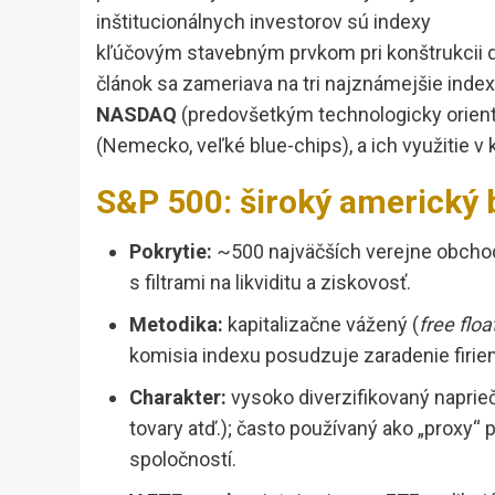
inštitucionálnych investorov sú indexy
kľúčovým stavebným prvkom pri konštrukcii di
článok sa zameriava na tri najznámejšie inde
NASDAQ
(predovšetkým technologicky orien
(Nemecko, veľké blue-chips), a ich využitie v
S&P 500: široký americký
Pokrytie:
~500 najväčších verejne obchod
s filtrami na likviditu a ziskovosť.
Metodika:
kapitalizačne vážený (
free flo
komisia indexu posudzuje zaradenie firie
Charakter:
vysoko diverzifikovaný naprieč
tovary atď.); často používaný ako „proxy“
spoločností.