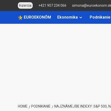
Skip
Inzercia
+421 907 234 066
simona@euroekonom.s
to
content
EUROEKONÓM
Ekonomika
Podnikanie
HOME
PODNIKANIE
NAJZNÁMEJŠIE INDEXY: S&P 500, 