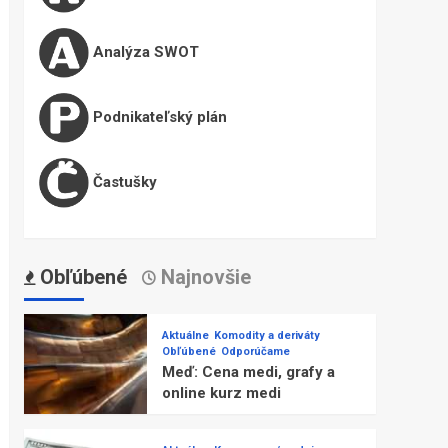
Analýza SWOT
Podnikateľský plán
Častušky
Obľúbené
Najnovšie
Aktuálne
Komodity a deriváty
Obľúbené
Odporúčame
Meď: Cena medi, grafy a
online kurz medi