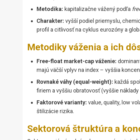
Metodika:
kapitalizačne vážený podľa
fre
Charakter:
vyšší podiel priemyslu, chem
profil a citlivosť na cyklus eurozóny a glo
Metodiky váženia a ich dô
Free-float market-cap váženie:
dominant
majú väčší vplyv na index – vyššia koncent
Rovnaké váhy (equal-weight):
každá spol
firiem a vyššiu obratovosť (vyššie náklady 
Faktorové varianty:
value, quality, low vo
štilizácie rizika.
Sektorová štruktúra a konc