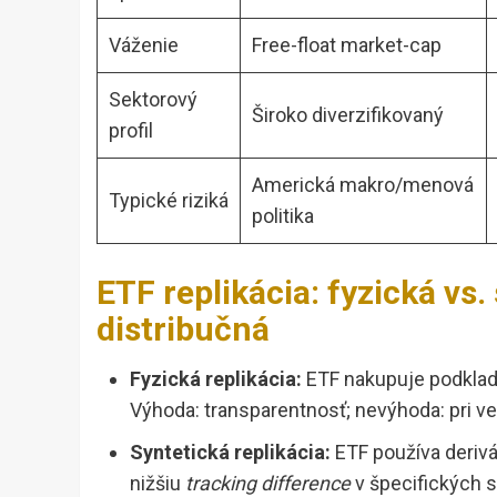
Váženie
Free-float market-cap
Sektorový
Široko diverzifikovaný
profil
Americká makro/menová
Typické riziká
politika
ETF replikácia: fyzická vs
distribučná
Fyzická replikácia:
ETF nakupuje podklado
Výhoda: transparentnosť; nevýhoda: pri v
Syntetická replikácia:
ETF používa derivá
nižšiu
tracking difference
v špecifických s