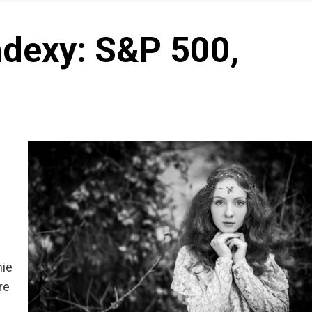
ndexy: S&P 500,
nie
re