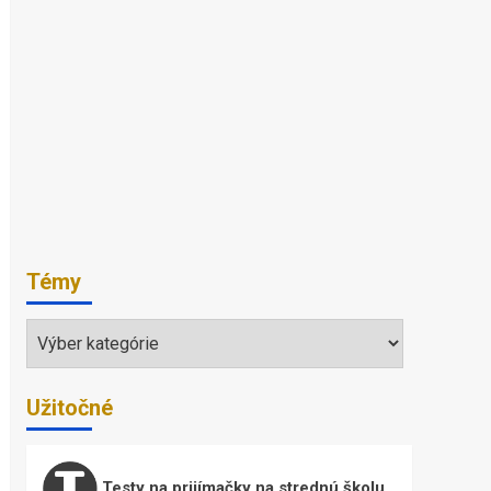
Témy
Témy
Užitočné
Testy na prijímačky na strednú školu