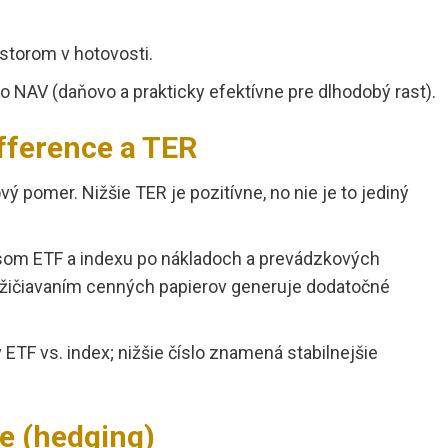
storom v hotovosti.
o NAV (daňovo a prakticky efektívne pre dlhodobý rast).
ifference a TER
ý pomer. Nižšie TER je pozitívne, no nie je to jediný
som ETF a indexu po nákladoch a prevádzkových
požičiavaním cenných papierov generuje dodatočné
v ETF vs. index; nižšie číslo znamená stabilnejšie
ie (hedging)