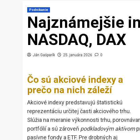
Podnikanie
Najznámejšie i
NASDAQ, DAX
Ján Gašparík
25. januára 2026
0
Čo sú akciové indexy a
prečo na nich záleží
Akciové indexy predstavujú štatistickú
reprezentáciu určitej časti akciového trhu.
Slúžia na meranie výkonnosti trhu, porovnáva
portfólií a sú zároveň
podkladovým aktívom
p
pasívne fondy a ETF. Pre drobných aj