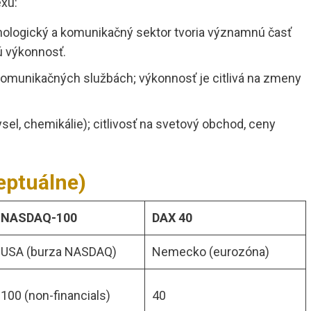
exu:
nologický a komunikačný sektor tvoria významnú časť
jú výkonnosť.
komunikačných službách; výkonnosť je citlivá na zmeny
sel, chemikálie); citlivosť na svetový obchod, ceny
eptuálne)
NASDAQ-100
DAX 40
USA (burza NASDAQ)
Nemecko (eurozóna)
100 (non-financials)
40