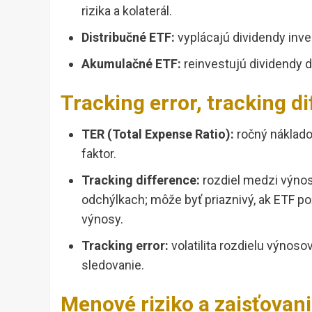
rizika a kolaterál.
Distribučné ETF:
vyplácajú dividendy inve
Akumulačné ETF:
reinvestujú dividendy d
Tracking error, tracking d
TER (Total Expense Ratio):
ročný nákladov
faktor.
Tracking difference:
rozdiel medzi výno
odchýlkach; môže byť priaznivý, ak ETF 
výnosy.
Tracking error:
volatilita rozdielu výnoso
sledovanie.
Menové riziko a zaisťovan