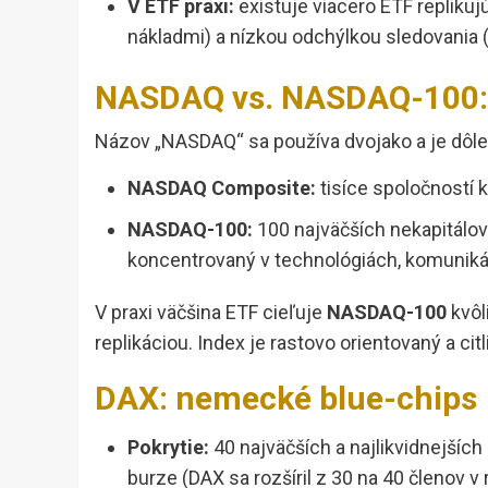
V ETF praxi:
existuje viacero ETF repliku
nákladmi) a nízkou odchýlkou sledovania 
NASDAQ vs. NASDAQ-100: 
Názov „NASDAQ“ sa používa dvojako a je dôlež
NASDAQ Composite:
tisíce spoločností 
NASDAQ-100:
100 najväčších nekapitálov
koncentrovaný v technológiách, komuniká
V praxi väčšina ETF cieľuje
NASDAQ-100
kvôli
replikáciou. Index je rastovo orientovaný a cit
DAX: nemecké blue-chips
Pokrytie:
40 najväčších a najlikvidnejšíc
burze (DAX sa rozšíril z 30 na 40 členov v