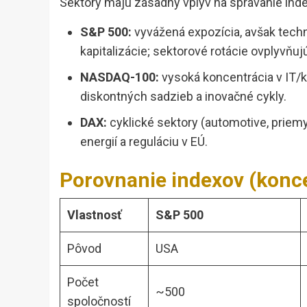
Sektory majú zásadný vplyv na správanie ind
S&P 500:
vyvážená expozícia, avšak tech
kapitalizácie; sektorové rotácie ovplyvňu
NASDAQ-100:
vysoká koncentrácia v IT/
diskontných sadzieb a inovačné cykly.
DAX:
cyklické sektory (automotive, priemy
energií a reguláciu v EÚ.
Porovnanie indexov (konc
Vlastnosť
S&P 500
Pôvod
USA
Počet
~500
spoločností