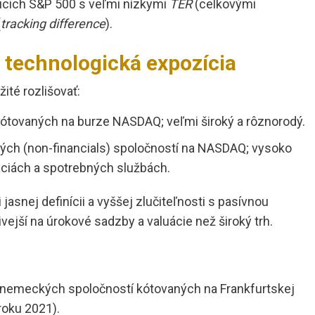
júcich S&P 500 s veľmi nízkymi
TER
(celkovými
(
tracking difference
).
technologická expozícia
ité rozlišovať:
kótovaných na burze NASDAQ; veľmi široký a rôznorodý.
ých (non-financials) spoločností na NASDAQ; vysoko
ciách a spotrebných službách.
 jasnej definícii a vyššej zlučiteľnosti s pasívnou
livejší na úrokové sadzby a valuácie než široký trh.
h nemeckých spoločností kótovaných na Frankfurtskej
 roku 2021).