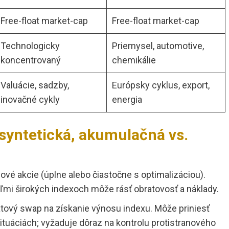
Free-float market-cap
Free-float market-cap
Technologicky
Priemysel, automotive,
koncentrovaný
chemikálie
Valuácie, sadzby,
Európsky cyklus, export,
inovačné cykly
energia
. syntetická, akumulačná vs.
vé akcie (úplne alebo čiastočne s optimalizáciou).
eľmi širokých indexoch môže rásť obratovosť a náklady.
tový swap na získanie výnosu indexu. Môže priniesť
ituáciách; vyžaduje dôraz na kontrolu protistranového