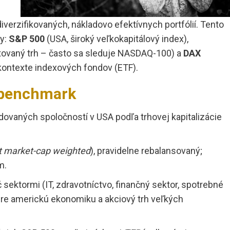
verzifikovaných, nákladovo efektívnych portfólií. Tento
xy:
S&P 500
(USA, široký veľkokapitálový index),
tovaný trh – často sa sleduje NASDAQ-100) a
DAX
 kontexte indexových fondov (ETF).
 benchmark
ovaných spoločností v USA podľa trhovej kapitalizácie
at market-cap weighted
), pravidelne rebalansovaný;
m.
 sektormi (IT, zdravotníctvo, finančný sektor, spotrebné
 pre americkú ekonomiku a akciový trh veľkých