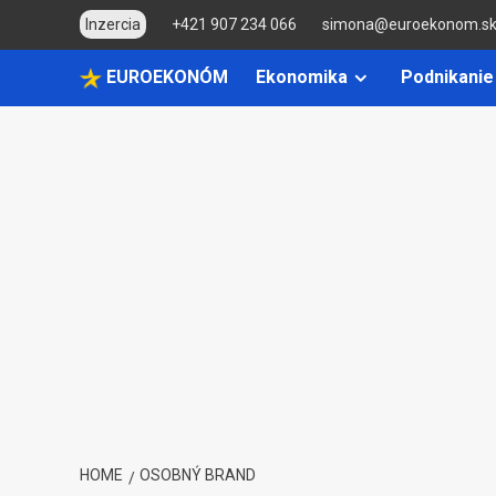
Skip
Inzercia
+421 907 234 066
simona@euroekonom.s
to
content
EUROEKONÓM
Ekonomika
Podnikanie
HOME
OSOBNÝ BRAND