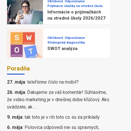
Obľúbené
Odporúčame
Prijímacie skúšky na strednú školu
Informácie o prijímačkách
na stredné školy 2026/2027
Obľúbené
Odporúčame
Strategická diagnostika
SWOT analýza
Poradňa
27. mája
:
telefónne číslo na mobil?
26. mája
:
Ďakujeme za váš komentár! Súhlasíme,
že video marketing je v dnešnej dobe kľúčový. Ako
uvádzate, ak ...
9. mája
:
tak toto je v riti toto co su za priklady
6. mája
:
Polovica odpovedi nie su spravnych,