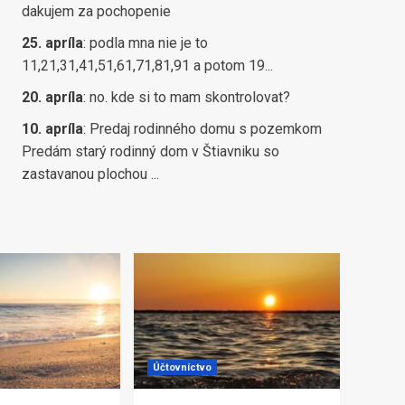
dakujem za pochopenie
25. apríla
:
podla mna nie je to
11,21,31,41,51,61,71,81,91 a potom 19...
20. apríla
:
no. kde si to mam skontrolovat?
10. apríla
:
Predaj rodinného domu s pozemkom
Predám starý rodinný dom v Štiavniku so
zastavanou plochou ...
Účtovníctvo