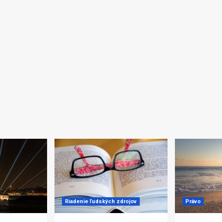
Riadenie ľudských zdrojov
Právo