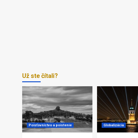
Už ste čítali?
Poisťovníctvo a poistenie
Globalizácia