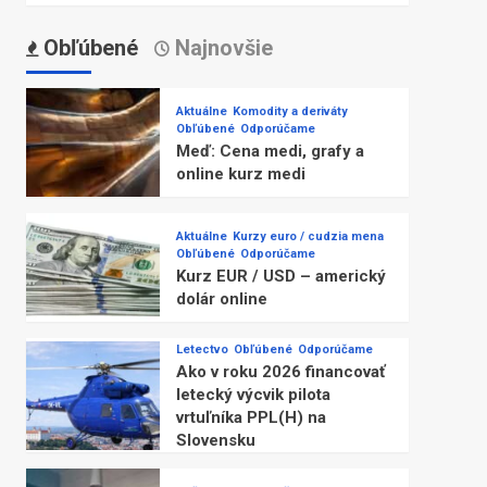
Obľúbené
Najnovšie
Aktuálne
Komodity a deriváty
Obľúbené
Odporúčame
Meď: Cena medi, grafy a
online kurz medi
Aktuálne
Kurzy euro / cudzia mena
Obľúbené
Odporúčame
Kurz EUR / USD – americký
dolár online
Letectvo
Obľúbené
Odporúčame
Ako v roku 2026 financovať
letecký výcvik pilota
vrtuľníka PPL(H) na
Slovensku