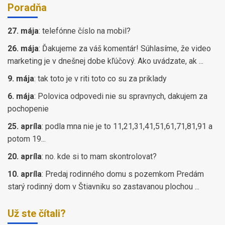
Poradňa
27. mája
:
telefónne číslo na mobil?
26. mája
:
Ďakujeme za váš komentár! Súhlasíme, že video
marketing je v dnešnej dobe kľúčový. Ako uvádzate, ak ...
9. mája
:
tak toto je v riti toto co su za priklady
6. mája
:
Polovica odpovedi nie su spravnych, dakujem za
pochopenie
25. apríla
:
podla mna nie je to 11,21,31,41,51,61,71,81,91 a
potom 19...
20. apríla
:
no. kde si to mam skontrolovat?
10. apríla
:
Predaj rodinného domu s pozemkom Predám
starý rodinný dom v Štiavniku so zastavanou plochou ...
Už ste čítali?