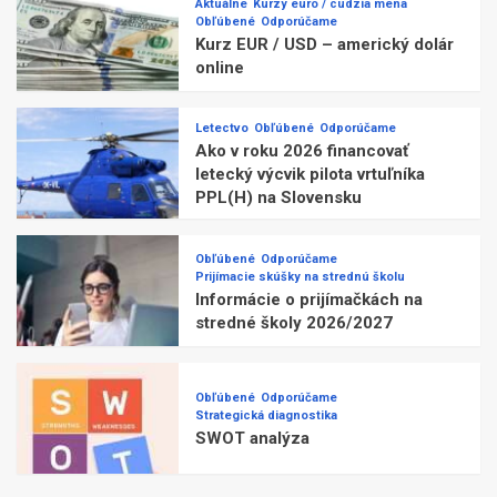
Aktuálne
Kurzy euro / cudzia mena
Obľúbené
Odporúčame
Kurz EUR / USD – americký dolár
online
Letectvo
Obľúbené
Odporúčame
Ako v roku 2026 financovať
letecký výcvik pilota vrtuľníka
PPL(H) na Slovensku
Obľúbené
Odporúčame
Prijímacie skúšky na strednú školu
Informácie o prijímačkách na
stredné školy 2026/2027
Obľúbené
Odporúčame
Strategická diagnostika
SWOT analýza