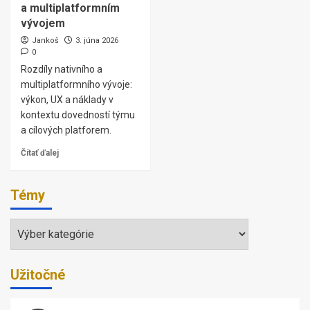
a multiplatformním
vývojem
Jankoš
3. júna 2026
0
Rozdíly nativního a
multiplatformního vývoje:
výkon, UX a náklady v
kontextu dovedností týmu
a cílových platforem.
Čítať ďalej
Témy
Témy
Užitočné