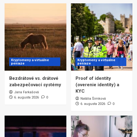
Kryptomeny a virtuálne
Kryptomeny a virtuálne
peniaze
peniaze
Bezdrátové vs. drátové
Proof of identity
zabezpečovací systémy
(overenie identity) a
KYC
Jana Farkašová
6. augusta 2026
0
Natália Šimková
6. augusta 2026
0