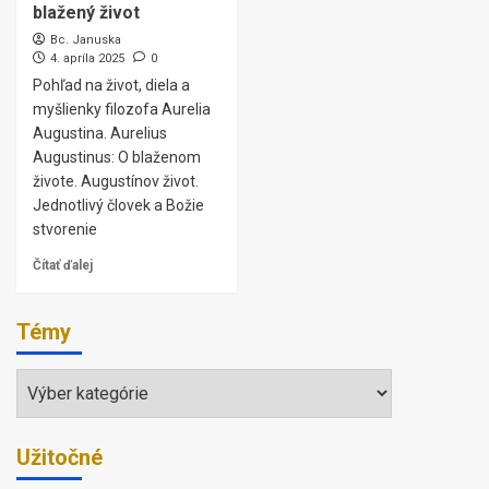
blažený život
Bc. Januska
4. apríla 2025
0
Pohľad na život, diela a
myšlienky filozofa Aurelia
Augustina. Aurelius
Augustinus: O blaženom
živote. Augustínov život.
Jednotlivý človek a Božie
stvorenie
Čítať ďalej
Témy
Témy
Užitočné