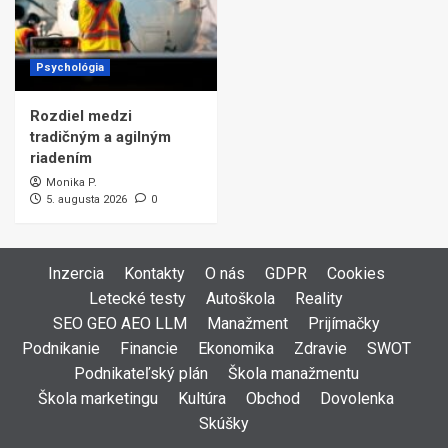
Psychológia
Rozdiel medzi
tradičným a agilným
riadením
Monika P.
5. augusta 2026
0
Inzercia
Kontakty
O nás
GDPR
Cookies
Letecké testy
Autoškola
Reality
SEO GEO AEO LLM
Manažment
Prijímačky
Podnikanie
Financie
Ekonomika
Zdravie
SWOT
Podnikateľský plán
Škola manažmentu
Škola marketingu
Kultúra
Obchod
Dovolenka
Skúšky