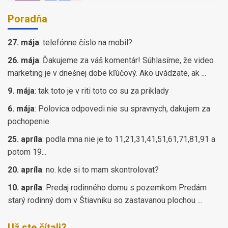
Poradňa
27. mája
:
telefónne číslo na mobil?
26. mája
:
Ďakujeme za váš komentár! Súhlasíme, že video
marketing je v dnešnej dobe kľúčový. Ako uvádzate, ak ...
9. mája
:
tak toto je v riti toto co su za priklady
6. mája
:
Polovica odpovedi nie su spravnych, dakujem za
pochopenie
25. apríla
:
podla mna nie je to 11,21,31,41,51,61,71,81,91 a
potom 19...
20. apríla
:
no. kde si to mam skontrolovat?
10. apríla
:
Predaj rodinného domu s pozemkom Predám
starý rodinný dom v Štiavniku so zastavanou plochou ...
Už ste čítali?