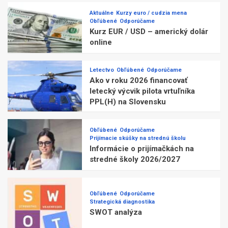
Aktuálne
Kurzy euro / cudzia mena
Obľúbené
Odporúčame
Kurz EUR / USD – americký dolár
online
Letectvo
Obľúbené
Odporúčame
Ako v roku 2026 financovať
letecký výcvik pilota vrtuľníka
PPL(H) na Slovensku
Obľúbené
Odporúčame
Prijímacie skúšky na strednú školu
Informácie o prijímačkách na
stredné školy 2026/2027
Obľúbené
Odporúčame
Strategická diagnostika
SWOT analýza