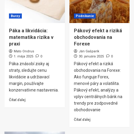
Burzy
Podnikanie
Páka a likvidácia:
Pákový efekt a riziká
matematika rizika v
obchodovania na
praxi
Forexe
Mato Ondrus
Ján Gašparík
1. mája 2025
0
30. januára 2025
0
Páka znásobí zisky aj
Pákový efekt a riziká
straty, sledujte cenu
obchodovania na Forexe:
likvidácie a udržiavací
Ako funguje Forex,
margin, používajte
menové páry a volatilita.
konzervatívne nastavenia.
Pákový efekt, analýzy a
vplyv centrálnych bánk na
Čítať ďalej
trendy pre zodpovedné
obchodovanie
Čítať ďalej