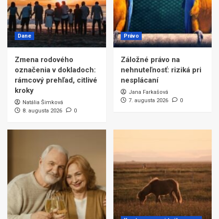
Dane
Právo
Zmena rodového
Záložné právo na
označenia v dokladoch:
nehnuteľnosť: riziká pri
rámcový prehľad, citlivé
nesplácaní
kroky
Jana Farkašová
7. augusta 2026
0
Natália Šimková
8. augusta 2026
0