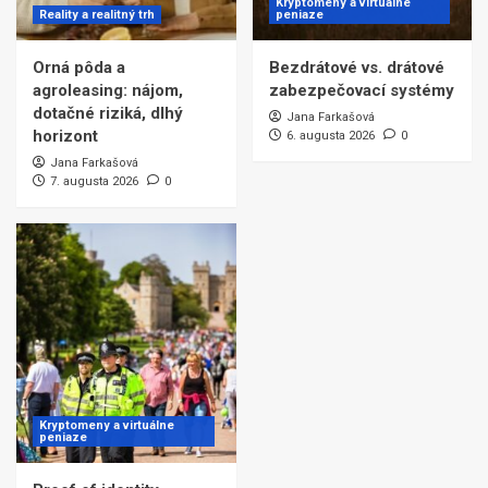
Kryptomeny a virtuálne
Reality a realitný trh
peniaze
Orná pôda a
Bezdrátové vs. drátové
agroleasing: nájom,
zabezpečovací systémy
dotačné riziká, dlhý
Jana Farkašová
horizont
6. augusta 2026
0
Jana Farkašová
7. augusta 2026
0
Kryptomeny a virtuálne
peniaze