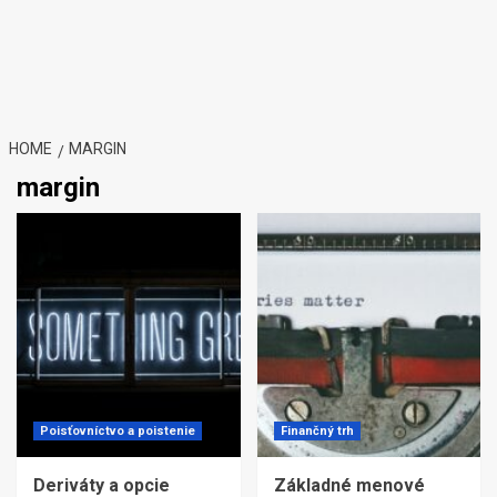
HOME
MARGIN
margin
Poisťovníctvo a poistenie
Finančný trh
Deriváty a opcie
Základné menové