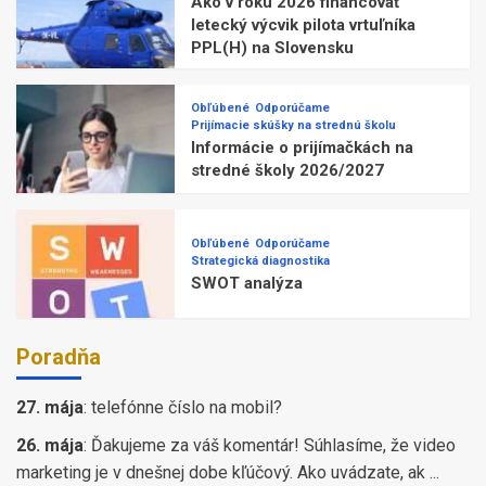
Ako v roku 2026 financovať
letecký výcvik pilota vrtuľníka
PPL(H) na Slovensku
Obľúbené
Odporúčame
Prijímacie skúšky na strednú školu
Informácie o prijímačkách na
stredné školy 2026/2027
Obľúbené
Odporúčame
Strategická diagnostika
SWOT analýza
Poradňa
27. mája
:
telefónne číslo na mobil?
26. mája
:
Ďakujeme za váš komentár! Súhlasíme, že video
marketing je v dnešnej dobe kľúčový. Ako uvádzate, ak ...