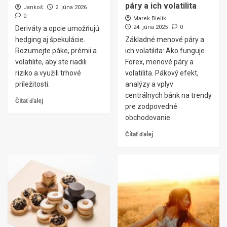
páry a ich volatilita
Jankoš
2. júna 2026
0
Marek Bielik
24. júna 2025
0
Deriváty a opcie umožňujú
hedging aj špekulácie.
Základné menové páry a
Rozumejte páke, prémii a
ich volatilita: Ako funguje
volatilite, aby ste riadili
Forex, menové páry a
riziko a využili trhové
volatilita. Pákový efekt,
príležitosti.
analýzy a vplyv
centrálnych bánk na trendy
Čítať ďalej
pre zodpovedné
obchodovanie.
Čítať ďalej