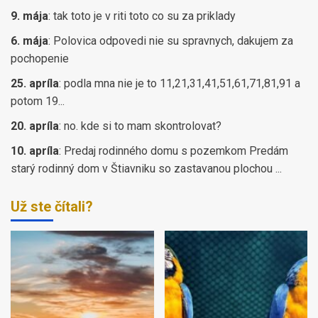
9. mája
:
tak toto je v riti toto co su za priklady
6. mája
:
Polovica odpovedi nie su spravnych, dakujem za
pochopenie
25. apríla
:
podla mna nie je to 11,21,31,41,51,61,71,81,91 a
potom 19...
20. apríla
:
no. kde si to mam skontrolovat?
10. apríla
:
Predaj rodinného domu s pozemkom Predám
starý rodinný dom v Štiavniku so zastavanou plochou ...
Už ste čítali?