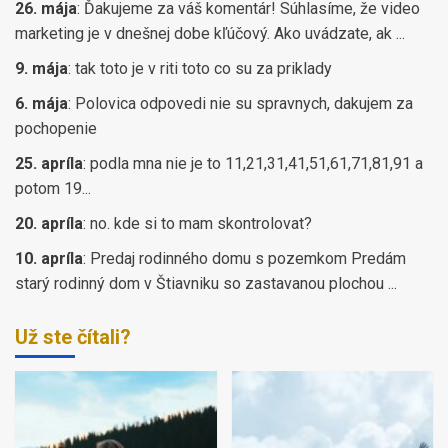
26. mája
:
Ďakujeme za váš komentár! Súhlasíme, že video
marketing je v dnešnej dobe kľúčový. Ako uvádzate, ak ...
9. mája
:
tak toto je v riti toto co su za priklady
6. mája
:
Polovica odpovedi nie su spravnych, dakujem za
pochopenie
25. apríla
:
podla mna nie je to 11,21,31,41,51,61,71,81,91 a
potom 19...
20. apríla
:
no. kde si to mam skontrolovat?
10. apríla
:
Predaj rodinného domu s pozemkom Predám
starý rodinný dom v Štiavniku so zastavanou plochou ...
Už ste čítali?