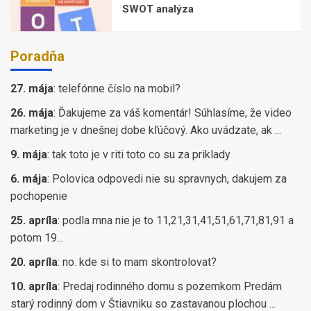
SWOT analýza
Poradňa
27. mája
:
telefónne číslo na mobil?
26. mája
:
Ďakujeme za váš komentár! Súhlasíme, že video
marketing je v dnešnej dobe kľúčový. Ako uvádzate, ak ...
9. mája
:
tak toto je v riti toto co su za priklady
6. mája
:
Polovica odpovedi nie su spravnych, dakujem za
pochopenie
25. apríla
:
podla mna nie je to 11,21,31,41,51,61,71,81,91 a
potom 19...
20. apríla
:
no. kde si to mam skontrolovat?
10. apríla
:
Predaj rodinného domu s pozemkom Predám
starý rodinný dom v Štiavniku so zastavanou plochou ...