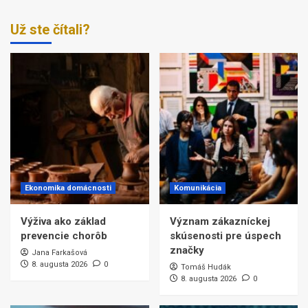
Už ste čítali?
Ekonomika domácnosti
Komunikácia
Výživa ako základ
Význam zákazníckej
prevencie chorôb
skúsenosti pre úspech
značky
Jana Farkašová
8. augusta 2026
0
Tomáš Hudák
8. augusta 2026
0