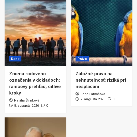
Dane
Právo
Zmena rodového
Záložné právo na
označenia v dokladoch:
nehnuteľnosť: riziká pri
rámcový prehľad, citlivé
nesplácaní
kroky
Jana Farkašová
7. augusta 2026
0
Natália Šimková
8. augusta 2026
0