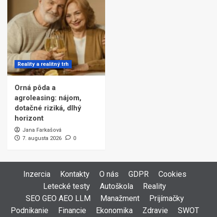
Reality a realitný trh
Orná pôda a
agroleasing: nájom,
dotačné riziká, dlhý
horizont
Jana Farkašová
7. augusta 2026
0
Inzercia
Kontakty
O nás
GDPR
Cookies
Letecké testy
Autoškola
Reality
SEO GEO AEO LLM
Manažment
Prijímačky
Podnikanie
Financie
Ekonomika
Zdravie
SWOT